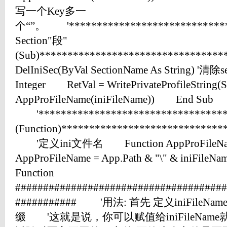
写一个Key多一
个“”。 '***************************
Section"段"
(Sub)*******************************
DelIniSec(ByVal SectionName As String) '清
Integer RetVal = WritePrivateProfileString(S
AppProFileName(iniFileName)) End Sub
'********************************
(Function)*****************************
'定义ini文件名 Function AppProFileNa
AppProFileName = App.Path & "\" & iniFile
Function
######################################
########### '用法: 首先 定义iniFileNa
缀 '这就是说，你可以赋值给iniFileNa