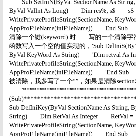
Sub SetIniN(ByVal SectionName As String, 
ByVal ValInt As Long) Dim res%, s$ s$ 
WritePrivateProfileString(SectionName, KeyWor
AppProFileName(iniFileName)) En
清除一个键(keyword) 时 写的一个清除字
函数写入一个空的值实现的，'Sub DelIniS(ByVal Se
ByVal KeyWord As String) 'Dim retval As I
WritePrivateProfileString(SectionName, KeyWord
AppProFileName(iniFileName)) 'E
被清除，我多写了一个“”，如果是清除sectio
'*********************************
(Sub)******************************
Sub DelIniKey(ByVal SectionName As String, 
String) Dim RetVal As Integer RetVal =
WritePrivateProfileString(SectionName, KeyWor
AppProFileName(iniFileName)) End 