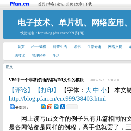
首页
|
博客
|
论坛
|
招聘
|
文章
|
下载
电子技术、单片机、网络应用
快捷域名：
http://blog.pfan.cn/enc999
[订阅]
首页
c/c++编程
科普生活
读书
生活奇趣
网络文摘
络技术
管理经营
生活
正文
VB6中一个非常好用的读写INI文件的模块
2008-09-21 09:03:00
【评论】
【打印】
【字体：
大
中
小
】 本文
http://blog.pfan.cn/enc999/38403.html
分享到：
网上读写Ini文件的例子只有几篇相同的
是各网站都是同样的例程，高手也就罢了，