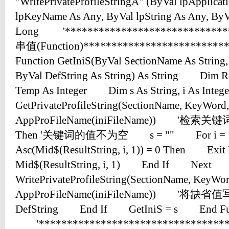
"WritePrivateProfileStringA" (ByVal lpApplicat
lpKeyName As Any, ByVal lpString As Any, ByVa
Long '****************************
串值(Function)***********************
Function GetIniS(ByVal SectionName As String
ByVal DefString As String) As String Dim Res
Temp As Integer Dim s As String, i As In
GetPrivateProfileString(SectionName, KeyWord, 
AppProFileName(iniFileName)) '检索关
Then '关键词的值不为空 s = "" For i = 1
Asc(Mid$(ResultString, i, 1)) = 0 Then E
Mid$(ResultString, i, 1) End If Ne
WritePrivateProfileString(SectionName, KeyWor
AppProFileName(iniFileName)) '将缺
DefString End If GetIniS = s End Fu
'********************************