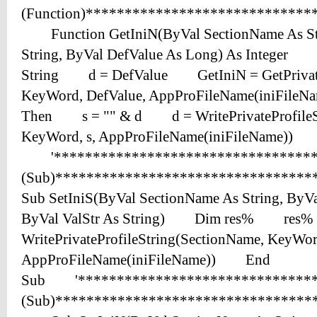
(Function)*****************************
Function GetIniN(ByVal SectionName As St
String, ByVal DefValue As Long) As Integer 
String d = DefValue GetIniN = GetPrivateP
KeyWord, DefValue, AppProFileName(iniFile
Then s = "" & d d = WritePrivateProfileSt
KeyWord, s, AppProFileName(iniFileName)
'******************************
(Sub)******************************
Sub SetIniS(ByVal SectionName As String, ByV
ByVal ValStr As String) Dim res% res%
WritePrivateProfileString(SectionName, KeyWord
AppProFileName(iniFileName)) End
Sub '****************************
(Sub)*********************************