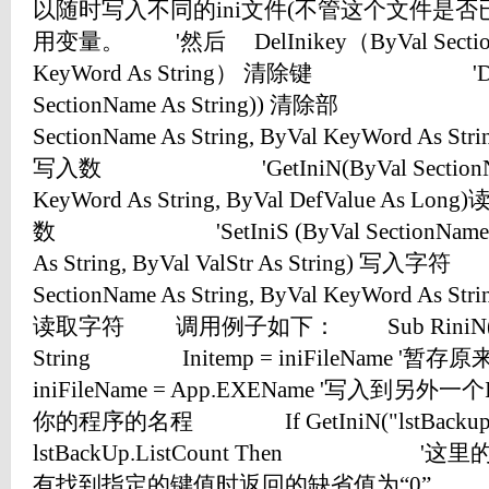
以随时写入不同的ini文件(不管这个文件是
用变量。 '然后 DelInikey（ByVal SectionNam
KeyWord As String） 清除键 'DelIn
SectionName As String)) 清除部 'Se
SectionName As String, ByVal KeyWord As Strin
写入数 'GetIniN(ByVal SectionName A
KeyWord As String, ByVal DefValue As Long
数 'SetIniS (ByVal SectionName As S
As String, ByVal ValStr As String)
SectionName As String, ByVal KeyWord As Strin
读取字符 调用例子如下： Sub RiniN() D
String Initemp = iniFileNam
iniFileName = App.EXEName '写入到另外一
你的程序的名程 If GetIniN("lstBackup", "b
lstBackUp.ListCount Then '
有找到指定的键值时返回的缺省值为“0” 