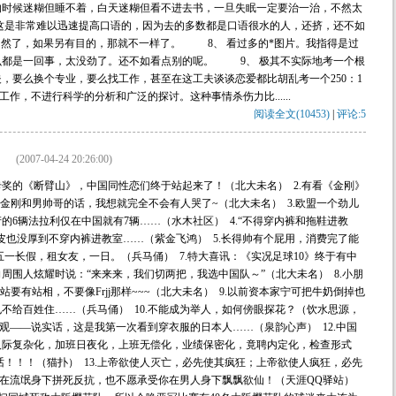
的时候迷糊但睡不着，白天迷糊但看不进去书，一旦失眠一定要治一治，不然太
这是非常难以迅速提高口语的，因为去的多数都是口语很水的人，还挤，还不如
e呢。当然了，如果另有目的，那就不一样了。 8、 看过多的*图片。我指得是过
么都是一回事，太没劲了。还不如看点别的呢。 9、 极其不实际地考一个根
，要么换个专业，要么找工作，甚至在这工夫谈谈恋爱都比胡乱考一个250：1
作，不进行科学的分析和广泛的探讨。这种事情杀伤力比......
阅读全文(10453)
|
评论:5
(2007-04-24 20:26:00)
卡奖的《断臂山》，中国同性恋们终于站起来了！（北大未名） 2.有看《金刚》
金刚和男帅哥的话，我想就完全不会有人哭了~（北大未名） 3.欧盟一个劲儿
6辆法拉利仅在中国就有7辆……（水木社区） 4.“不得穿内裤和拖鞋进教
皮也没厚到不穿内裤进教室……（紫金飞鸿） 5.长得帅有个屁用，消费完了能
五一长假，租女友，一日。（兵马俑） 7.特大喜讯：《实况足球10》终于有中
周围人炫耀时说：“来来来，我们切两把，我选中国队～”（北大未名） 8.小朋
站要有站相，不要像Frjj那样~~~（北大未名） 9.以前资本家宁可把牛奶倒掉也
不给百姓住……（兵马俑） 10.不能成为举人，如何傍眼探花？（饮水思源，
参观——说实话，这是我第一次看到穿衣服的日本人……（泉韵心声） 12.中国
人际复杂化，加班日夜化，上班无偿化，业绩保密化，竟聘内定化，检查形式
话！！！（猫扑） 13.上帝欲使人灭亡，必先使其疯狂；上帝欲使人疯狂，必先
受你在流氓身下拼死反抗，也不愿承受你在男人身下飘飘欲仙！（天涯QQ驿站）