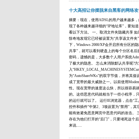
十大高招让你摆脱来自黑客的网络攻
摘要：现在，使用ADSL的用户越来越多
现了各种越来越详细的“IP地址库”，要知
看以下方法。 一、取消文件夹隐藏共享 如果你
惊奇地发现它已经被设置为“共享该文件夹”
下，Windows 2000/XP会开启所有分
共享”，就可以看到硬盘上的每个分区名后面
密码，遗憾的是，大多数个人用户系统Admi
了极大的隐患。 怎么来消除默认共享呢?
入“HKEY_LOCAL_MACHINESYSTEMCurrentC
为“AutoShareWKs”的双字节值，并
成了宽带的最大威胁之一。以前使用Mod
性。现在宽带的速度这么快，所以很容易就
的。这些恶意代码就相当于一些小程序，
的运行就可以了。 运行IE浏览器，点击“工具/I
控件和插件”中第2、3项设置为“禁用”，其
能有效避免恶意网页中恶意代码的攻击。 三
存在为他们打开的“后门”，只要堵死这个后
来说......