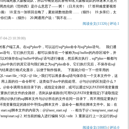
1痛扫同城死敌大阪樱花队，所以今晚亚冠比赛有40名大阪樱花队的球迷来大连为
白周杰伦的《范特西》是什么意思了——粥！（日月光华） 17.答辩难度要视答
） 18.亚当一加班回去晚了，夏娃就数他肋骨……（猫扑） 19.乡亲们，太
～（猫扑） 20.网通用户说：“我不在......
阅读全文(11326)
|
评论:1
07-04-23 10:39:00)
行交互的客户端工具。在sql*plus中，可以运行sql*plus命令与sql*plus语句。 我们通
plus语句，它们执行完后，都可以保存在一个被称为sql buffer的内存区域中，并
存在sql buffer中的sql 语句进行修改，然后再次执行，sql*plus一般都与
l*plus中执行的其它语句我们称之为sql*plus命令。它们执行完后，不保存在sql
输出的结果进行格式化显示，以便于制作报表。 下面就介绍一下一些常用的
QL>start file_>SQL>@ file_>我们可以将多条sql语句保存在一个文本文件中，这
，用上面的任一命令即可，这类似于dos中的批处理。 @与@@的区别是什么？
本文件。@命令调用当前目录下的，或指定全路径，或可以通过SQLPATH环境变量搜
执行的文件的全路径，否则从缺省路径(可用SQLPATH变量指定)下读取指定
明用@@执行的sql脚本文件与@@所在的文件在同一目录下，而不用指定要执行
TH环境变量指定的路径中寻找sql脚本文件，该命令一般用在脚本文件中。如：在
l，start.sql脚本文件的内容为：@@nest_start.sql - - 相当于@ c:\temp\nest_start.sql
temp\start.sql 2. 对当前的输入进行编辑 SQL>edit 3. 重新运行上一次运行的sql
阅读全文(10085)
|
评论:0