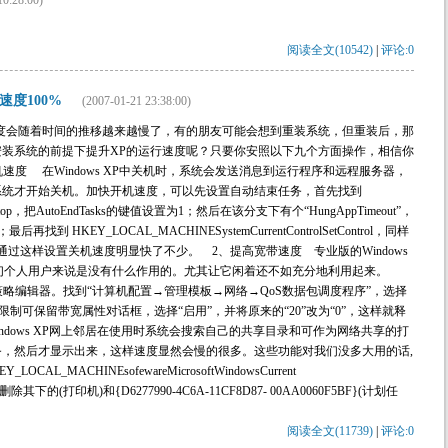
10:28:00)
阅读全文(10542)
|
评论:0
速度100%
(2007-01-21 23:38:00)
度会随着时间的推移越来越慢了，有的朋友可能会想到重装系统，但重装后，那
装系统的前提下提升XP的运行速度呢？只要你安照以下九个方面操作，相信你
速度 在Windows XP中关机时，系统会发送消息到运行程序和远程服务器，
系统才开始关机。加快开机速度，可以先设置自动结束任务，首先找到
Desktop，把AutoEndTasks的键值设置为1；然后在该分支下有个“HungAppTimeout”，
找到 HKEY_LOCAL_MACHINESystemCurrentControlSetControl，同样
设置为“4000”；通过这样设置关机速度明显快了不少。 2、提高宽带速度 专业版的Windows
我们个人用户来说是没有什么作用的。尤其让它闲着还不如充分地利用起来。
打开组策略编辑器。找到“计算机配置→管理模板→网络→QoS数据包调度程序”，选择
限制可保留带宽属性对话框，选择“启用”，并将原来的“20”改为“0”，这样就释
ndows XP网上邻居在使用时系统会搜索自己的共享目录和可作为网络共享的打
，然后才显示出来，这样速度显然会慢的很多。这些功能对我们没多大用的话,
MACHINEsofewareMicrosoftWindowsCurrent
Space，删除其下的(打印机)和{D6277990-4C6A-11CF8D87- 00AA0060F5BF}(计划任
阅读全文(11739)
|
评论:0