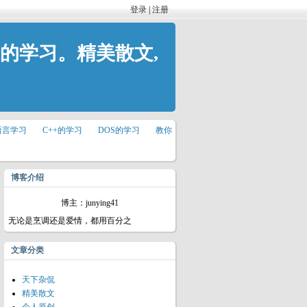
登录
|
注册
P的学习。精美散文,
语言学习
C++的学习
DOS的学习
教你
博客介绍
博主：junying41
无论是烹调还是爱情，都用百分之
文章分类
天下杂侃
精美散文