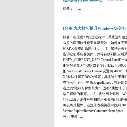
(2007-03-05 
摘要： ......
[分享]九大技巧提升WindowsXP运行
摘要：在使用XP的过过程中，系统运行速
么多的应用软件也要重新安装，如何在不安
的XP又会重新高速运行。 1、加快开关机
告诉它们系统要关闭，并等待接到回应后
HKEY_CURRENT_USERControl Panel
把它的值改为“4000(或更少)，默认为50000；最后再
把 WaitToKillServiceTimeout
XP默认保留了20%的带宽，其实这对于
在“开始→运行”中输入gpedit.msc，
右边的“限制可保留带宽”，选择“属性”打开
放了保留的带宽。 3、优化网上邻居 Wi
印机以及计划任务中和网络相关的计划任务
可以将其删除。在注册表编辑器中找到 HKEY_LOCAL_
VersionExploreRemoteComputerName
务)，重新......