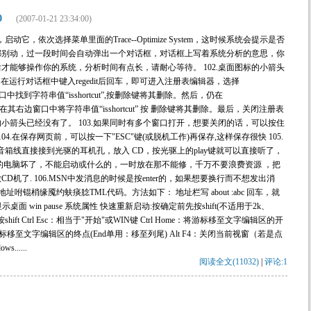
0
(2007-01-21 23:34:00)
件，启动它，依次选择菜单里面的Trace--Optimize System，这时候系统会提示是否
都别动，过一段时间会自动弹出一个对话框，对话框上写着系统分析的意思，你
才能够操作你的系统，分析时间有点长，请耐心等待。 102.桌面图标的小箭头
，在运行对话框中键入regedit后回车，即可进入注册表编辑器，选择
右边的窗口中找到字符串值“isshortcut”,按删除键将其删除。然后，仍在
le,同样在其右边窗口中将字符串值“isshortcut” 按 删除键将其删除。最后，关闭注册表
的小箭头已经没有了。 103.如果同时有多个窗口打开，想要关闭的话，可以按住
104.在保存网页前，可以按一下"ESC"键(或脱机工作)再保存,这样保存很快 105.
箱线直接接到光驱的耳机孔，放入 CD，按光驱上的play键就可以直接听了，
的电脑坏了，不能启动或什么的，一时放在那不能修，千万不要浪费资源 ，把
机了. 106.MSN中发消息的时候是按enter的，如果想要换行而不想发出消
107.浏览器的地址咐锟梢缘魇约蚨痰腍TML代码。方法如下： 地址栏写 about :abc 回车，就
m 显示桌面 win pause 系统属性 快速重新启动:按确定前先按shift(不适用于2k、
:按shift Ctrl Esc：相当于"开始"或WIN键 Ctrl Home：将游标移至文字编辑区的开
：将光标移至文字编辑区的终点(End单用：移至列尾) Alt F4：关闭当前视窗（若是点
.....
阅读全文(11032)
|
评论:1