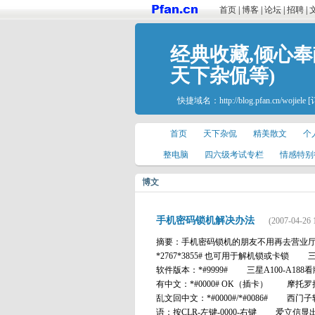
首页
|
博客
|
论坛
|
招聘
|
经典收藏,倾心奉
天下杂侃等)
快捷域名：
http://blog.pfan.cn/wojiele
[
首页
天下杂侃
精美散文
个
整电脑
四六级考试专栏
情感特别
博文
手机密码锁机解决办法
(2007-04-26 
摘要：手机密码锁机的朋友不用再去营业厅解锁．
*2767*3855# 也可用于解机锁或卡锁
软件版本：*#9999# 三星A100-A188看版
有中文：*#0000# OK（插卡） 摩托
乱文回中文：*#0000#/*#0086# 
语：按CLR-左键-0000-右键 爱立信