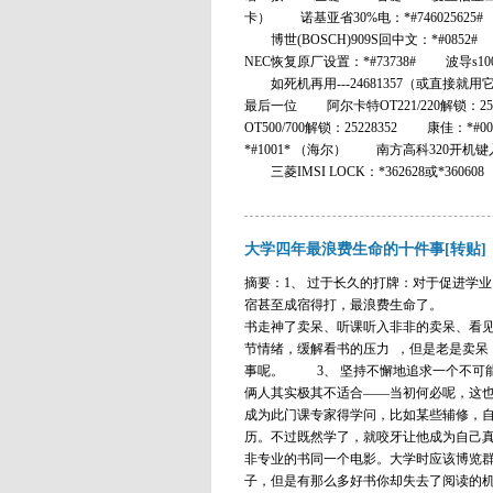
卡） 诺基亚省30%电：*#74602562
博世(BOSCH)909S回中文：*#0852#
NEC恢复原厂设置：*#73738# 波导s1000隐
如死机再用---24681357（或直接就用
最后一位 阿尔卡特OT221/220解锁：2522
OT500/700解锁：25228352 康佳：*#00
*#1001* （海尔） 南方高科320开机键入#
三菱IMSI LOCK：*362628或*360608 三
大学四年最浪费生命的十件事[转贴]
摘要：1、 过于长久的打牌：对于促进学
宿甚至成宿得打，最浪费生命了。 2、
书走神了卖呆、听课听入非非的卖呆、看
节情绪，缓解看书的压力 ，但是老是卖呆
事呢。 3、 坚持不懈地追求一个不可
俩人其实极其不适合——当初何必呢，这
成为此门课专家得学问，比如某些辅修，
历。不过既然学了，就咬牙让他成为自己
非专业的书同一个电影。大学时应该博览
子，但是有那么多好书你却失去了阅读的