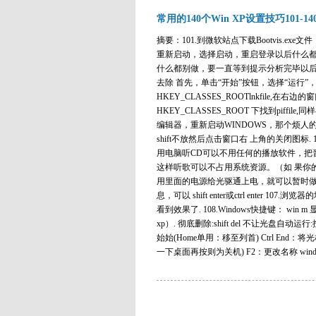
常用的140个Win XP设置技巧101-14
摘要：101.到微软站点下载Bootvis.exe文
重新启动，选择启动，重启登录以后什么
什么都别做，要一直等到提示分析完毕以后
去除 首先，单击“开始”按钮，选择“运行”
HKEY_CLASSES_ROOTlnkfile,在
HKEY_CLASSES_ROOT 下找到piffi
编辑器，重新启动WINDOWS，那个烦人
shift不放然后点击窗口右 上角的关闭图标. 
用电脑听CD可以不用任何的播放软件，把音
这样听歌可以不占用系统资源。（如 果你
用里面的电源给光驱通上电，就可以暂时做CD
息，可以 shift enter或ctrl enter 
看到效果了. 108.Windows快捷键： win 
xp）. 彻底删除:shift del 不让光盘自动运行
始始(Home单用：移至列首) Ctrl End
一下桌面再按则为关机) F2：更改名称 windows.