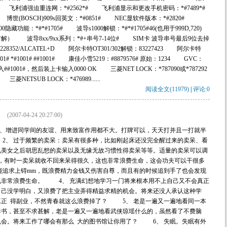
5# 飞利浦强迫重连网：*#2562*# 飞利浦显示和更改手机密码：*#7489*#
 博世(BOSCH)909s回英文：*#0851# NEC显软件版本：*#2820#
藏功能：*#*#1705# 波导s1000解锁：*#*#1705#46(也用于999D,720)
它解） 波导8xx/9xx系列：*#+串号7-14位# SIM卡 波导串号最后9位去掉
8352/ALCATEL+D 阿尔卡特OT301/302解锁：83227423 阿尔卡特
01# *#1001# ##1001# 康佳小雪5219：#8879576# 原始：1234 GVC：
#1001#，然后装上卡输入0000 OK 三菱NET LOCK：*787090或*787292
菱NETSUB LOCK：*476989......
阅读全文(11979)
|
评论:0
(2007-04-24 20:27:00)
业、增进同学间的友谊、用来致富作用都不大。打牌可以，天天打并且一打就半
 过于频繁的卖呆：卖呆有很多种，比如刚起床还没完全醒过来的卖呆、看
见美女之后胡思乱想的卖呆以及无缘无故习惯性得卖呆等等。适量的卖呆可以调
，有时一卖呆就收不回来呆得很久，这也非常浪费生命，这会功夫可以干很多
能追求上锝mm，既浪费精力金钱又伤害自尊，而且有的时候追到手了也会发现
也非常浪费生命。 4、 充满幻想地学习一门将来根本用不上自己又不会真正
自己没学明白，又浪费了把主业弄得精益求精的机会。将来还没人承认这种学
真正 得副业，不然青春就这么浪费掉了？ 5、 老是一遍又一遍地看同一本
群书，甚至不求甚解，老是一遍又一遍地看武侠琼瑶什么的，虽然看了不费脑
机会。将来工作了哪会有那么 大的图书馆让你用了？ 6、 失眠。失眠有外