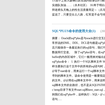
15.由于之前大阪钢巴队在国内联赛以6-
实德队加油……（水木社区） 16.终于明
辩老师头天晚上的性生活质量而定～（兵马俑
监说了，只要交出土八路，红军是不会亏待你们滴
SQL*PLUS命令的使用大全(1)
(20
摘要： Oracle的sql*plus是与oracle进
常所说的DML、DDL、DCL语句都是sql*
且只能保存一条最近执行的sql语句，我们可以对保
数据库打交道。 除了sql*plus语句，在sq
buffer的内存区域中，它们一般用来对
sql*plus命令： 1. 执行一个SQL脚本文件 S
样当要执行这个文件中的所有的sql语句时
@等于start命令，用来运行一个sql脚
寻到的脚本文件。该命令使用是一般要指定要
的文件。@@用在sql脚本文件中，用来说
sql脚本文件的全路径，也不是从SQLPA
c:\temp目录下有文件start.sql和nest_start.sq
则我们在sql*plus中，这样执行：SQL> @ c:\
语句......