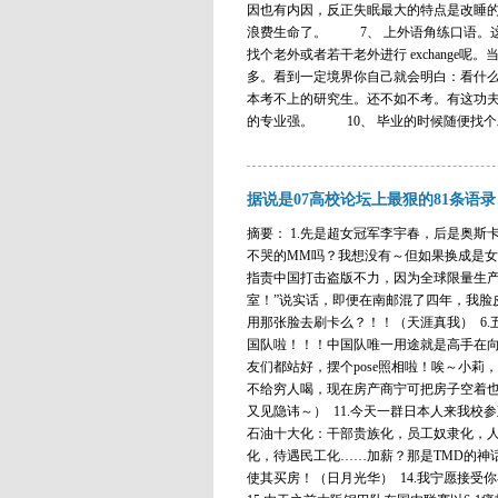
因也有内因，反正失眠最大的特点是改睡
浪费生命了。 7、 上外语角练口语。
找个老外或者若干老外进行 exchang
多。看到一定境界你自己就会明白：看什
本考不上的研究生。还不如不考。有这功夫
的专业强。 10、 毕业的时候随便找个工
据说是07高校论坛上最狠的81条语录
摘要： 1.先是超女冠军李宇春，后是奥斯
不哭的MM吗？我想没有～但如果换成是女
指责中国打击盗版不力，因为全球限量生产的
室！”说实话，即便在南邮混了四年，我脸
用那张脸去刷卡么？！！（天涯真我） 6.
国队啦！！！中国队唯一用途就是高手在向
友们都站好，摆个pose照相啦！唉～小莉，
不给穷人喝，现在房产商宁可把房子空着也
又见隐讳～） 11.今天一群日本人来我校
石油十大化：干部贵族化，员工奴隶化，
化，待遇民工化……加薪？那是TMD的神
使其买房！（日月光华） 14.我宁愿接