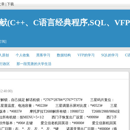
文章
|
下载
献(C++、C语言经典程序,SQL、VF
订阅]
人原创
个人收集
黑客学习
数据结构
VFP的学习
SQL的学习
C
行政区
那一段荒唐的大学生活
12:40:00)
自己搞定 解话机锁：*2767*2878#/*2767*7377# 三星码片复位：
 三星显温度、电池容量：*#0228# 三星调显示屏对比度：*#0523# 三星
本：*#0837# 摩托罗拉T2688解所有锁：19980722 T2688/2988/988d没
罗拉所有机锁：按MENU+5+1/2 西门子恢复出厂设置：*#9999# 西门子
西门子软件版本：*#06# 左键 爱立信老机回英语：*#0000# 爱立信新机回英
显出厂日期：右、*、左、左、*、左、*键 诺基亚显出厂日期：*#0000#（插