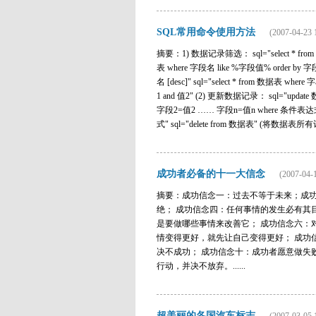
SQL常用命令使用方法
(2007-04-23 
摘要：1) 数据记录筛选： sql="select * from 数
表 where 字段名 like %字段值% order by 字段名 
名 [desc]" sql="select * from 数据表 where 
1 and 值2" (2) 更新数据记录： sql="updat
字段2=值2 …… 字段n=值n where 条件表达式" 
式" sql="delete from 数据表" (将数据表所有
成功者必备的十一大信念
(2007-04-1
摘要：成功信念一：过去不等于未来；成功
绝； 成功信念四：任何事情的发生必有其
是要做哪些事情来改善它； 成功信念六：
情变得更好，就先让自己变得更好； 成功
决不成功； 成功信念十：成功者愿意做失
行动，并决不放弃。......
超美丽的各国汽车标志