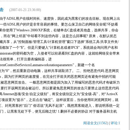
击
(2007-01-21 23:36:00)
，由于ADSL用户在线时间长、速度快，因此成为黑客们的攻击目标。现在网上出
道一些ADSL用户的IP是非常容易的事情。要怎么保卫自己的网络安全呢?不妨看
使用了Windows 2000/XP系统，右键单击C盘或者其他盘，选择共享，你会
，而在“网上邻居”中却看不到这些内容，这是怎么回事呢? 原来，在默认状态
区的隐藏共享，从“控制面板/管理工具/计算机管理”窗口下选择“系统工具/共享文件夹/
都加了一个“$”。但是只要键入“计算机名或者IPC$”，系统就会询问用户名和
nistrator的密码都为空，入侵者可以轻易看到C盘的内容，这就给网络安全带来
方法很简单，打开注册表编辑器，进
ontrolSetSevicesLanmanworkstationparameters”，新建一个名
将其值设为“0”，然后重新启动电脑，这样共享就取消了。 二、拒绝恶意代码 恶意网页
em，因为打开网页的速度慢，在完全打开前关闭恶意网页还有避免中招的可能
被恶意网页攻击。 一般恶意网页都是因为加入了用编写的恶意代码才有破坏力
只要打开该网页就会被运行。所以要避免恶意网页的攻击只要禁止这些恶意代码
nternet选项/安全/自定义级别”，将安全级别定义为“安全级-高”，对“ActiveX
它项设置为“提示”，之后点击“确定”。这样设置后，当你使用IE浏览网页时，就
、封死黑客的“后门” 俗话说“无风不起浪”，既然黑客能进入，那说明系统一定
门，让黑客无处下手，便无后顾之忧! 1.删掉不必要的协议 对于服务器和主机
阅读全文(11562)
|
评论:1