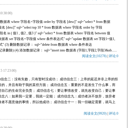
10:38:00)
据表 where 字段名=字段值 order by 字段名 [desc]" sql="select * from 数据
[desc]" sql="select top 10 * from 数据表 where 字段名 order by 字段
字段名 in ( 值1 , 值2 , 值3 )" sql="select * from 数据表 where 字段名 between 值
e 数据表 set 字段名=字段值 where 条件表达式" sql="update 数据表 set 字段1=值1,
(3) 删除数据记录： sql="delete from 数据表 where 条件表达
记录删除) (4) 添加数据记录： sql="insert into 数据表 (字段1,字段2,字段3&nb......
阅读全文(10278)
|
评论:0
5 17:23:00)
信念二：没有失败，只有暂时没成功； 成功信念三：上帝的延迟并非上帝的拒
目的，并且有助于我的某些方面； 成功信念五：重要的不是发生了什么事，而
对自己的生命完全负责； 成功信念七：要让事情改变，就先改变自己；要让事
信念八：如果我一定要，我就一定能； 成功信念九：成功者决不放弃，放弃者
败者不愿意做的事情，所以他成功； 成功信念十一：我一但确定需要，就马上
阅读全文(9920)
|
评论:0