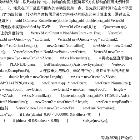
旋转轴为Z轴，以P为旋转中心，转动的角度按照屏幕X方向移动的距离比例计算
。 2、场景在CEE’竖直平面内的转动要复杂一点。首先我们要计算P在这个平面
心，PP’为旋转轴，转动的角度按照屏幕Y方向移动的距离比例计算出来，通过四元
ra::RotateScene(double alpha_add, double beta_add,Vertex3d
来实现modified by XWP Vertex3d vZAxis(0,0,1); Quaternion qq(-
面上的角度转动 Vertex3d curOrient = NonMovePoint - m_Eye; Vertex3d
x3d newOrient = qq * curOrient; Vertex3d newOrient2 = qq * curOrient2;
ient * curOrient.Length(); newOrient2.Normailize(); newOrient2 = newOrient2
Vertex3d newEye = NonMovePoint - newOrient; Vertex3d newCen =
vAxis = (newEye - newCen) ^ vZAxis; vAxis.Normailize(); // 再次在竖直平面内
plane; GetPlaneEquation(vAxis,newEye,plane); Vertex3d
ovePoint,plane,&tempFootPt); // 连接垂足与视点、垂足与中心，绕竖直平面的法向量
double length = newOrient.Length(); vAxis = newOrient ^ vZAxis;
add*3.1415926,vAxis); newOrient = qq1 * newOrient; newOrient.Normailize();
= tempFootPt - newOrient; newOrient2 = newCen - tempFootPt; length =
^ vZAxis; vAxis.Normailize(); Quaternion qq2(-beta_add*3.1415926,vAxis);
t2.Normailize(); newOrient2 = newOrient2 * length; newCen = tempFootPt +
tex3d newLine = newCen - newEye; newLine.Normailize();
newLine*up; if (fabs(dtheta) -0.98 < 0.000001 && dtheta <0) {
); } if (dtheta >0 && dtheta < 0.98) { SetEye(newEye);
阅读(5626) | 评论(0)