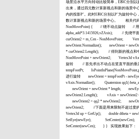
场景沿水平方向转动比较简单，E和C分别以
出来，通过四元数计算新视点和新的场景中心
内的投影P’。此时E和C分别以P’为旋转中
数计算新视点和新的场景中心。 相关代码如下： void CCame
NonMovePoint) { // 绕不动点旋转 // 用四元数
alpha_add*3.1415926,vZAxis); // 先绕平
curOrient2 = m_Cen - NonMovePoint; Verte
newOrient.Normailize(); newOrient = newOr
* curOrient2.Length(); // 得到新的视点和中心 
NonMovePoint + newOrient2; Vertex3d 
旋转 // 首先求出不动点在竖直平面的垂足 PLANE3D 
tempFootPt; IsPointInPlane(NonM
进行旋转 newOrient = tempFootPt - newEye; 
vAxis.Normailize(); Quaternion qq1(-beta_
newOrient = newOrient * length; newEye 
newOrient2.Length(); vAxis = newOrient2 
newOrient2 = qq2 * newOrient2; newOrien
newOrient2; //下面是用来限制不超过度的旋转 Ver
Vertex3d up = GetUp(); double dtheta = 
SetEye(newEye); SetCenter(newCen
SetCenter(newCen); } } 实现效果如下：