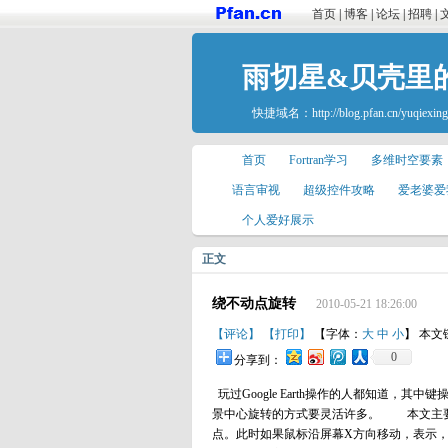
首页
|
博客
|
论坛
|
招聘
|
雨切星&贝壳里
快捷域名：
http://blog.pfan.cn/yuqiexing
首页
Fortran学习
多维时空要素
语言审视
超级控件攻略
爱老婆爱
个人爱好展示
正文
绕不动点旋转
2010-05-21 18:26:00
【评论】
【打印】
【字体：
大
中
小
】 本文
0
分享到：
玩过Google Earth操作的人都知道
景中心旋转的方式要灵活许多。 本文主要
点。此时如果鼠标沿屏幕X方向移动，表示，