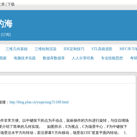
文章
|
下载
的海
[订阅]
三维几何基础
三维绘制渲染
IDE定制技巧
STL高级进阶
MFC学习
我家
电脑技术实践
数据库数据库
人人分享经典
专业技能思想
考
链接：
http://blog.pfan.cn/yuqiexing/51169.html
，其中键操作非常方便。以中键按下的点为不动点，鼠标操作的方向进行旋转，与仅仅绕场
介绍了简单的几何实现。 如图所示，E为视点，C为场景中心，P为中键按下
场景沿水平方向转动；若沿屏幕Y方向移动，场景在CEE’竖直平面内转动。 1、