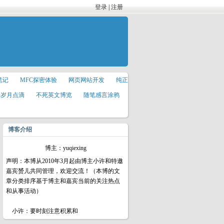
登录
|
注册
笔记
MFC探密体验
网页网站开发
纯正
研岁月点滴
不死英文博览
随笔感言涂鸦
博客介绍
博主：yuqiexing
声明：本博从2010年3月起由博主小许和特邀
嘉宾赟儿共同管理，欢迎交流！（本博的文
章分类排序基于博主和嘉宾当前的关注热点
和从事活动）
小许：要时刻注意积累和