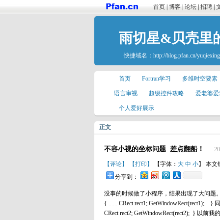
首页
|
博客
|
论坛
|
招聘
|
雨切星&贝壳里
快捷域名：
http://blog.pfan.cn/yuqiexing
首页
Fortran学习
多维时空要素
语言审视
超级控件攻略
爱老婆爱
个人爱好展示
正文
不容小视的坐标问题 差点翻船！
20
【评论】
【打印】
【字体：
大
中
小
】 本文
分享到：
没事的时候做了小程序，结果出现了大问题。 情况是这
{ ...... CRect rect1; GetWindowRect(
CRect rect2; GetWindowRect(rec