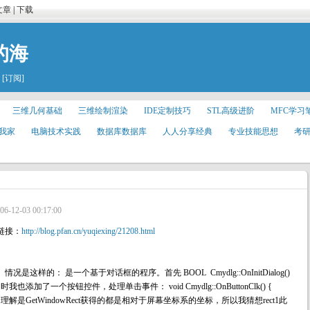
文章
|
下载
的海
[订阅]
三维几何基础
三维绘制渲染
IDE定制技巧
STL高级进阶
MFC学习
我家
电脑技术实践
数据库数据库
人人分享经典
专业技能思想
考
06-12-03 00:17:00
链接：
http://blog.pfan.cn/yuqiexing/21208.html
样的： 是一个基于对话框的程序。首先 BOOL Cmydlg::OnInitDialog()
rect1); } 同时我也添加了一个按钮控件，处理单击事件： void Cmydlg::OnButtonClk() {
t2); } 以前我的理解是GetWindowRect获得的都是相对于屏幕坐标系的坐标，所以我猜想rect1此