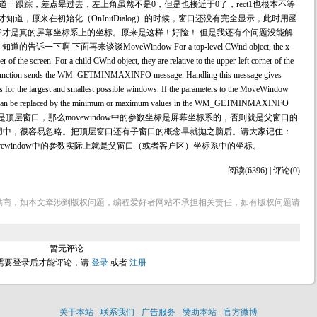
t2,哪知道一跟踪，差点晕过去，左上角虽然不是0，但是也接近于0了，rect1也根本不等
，才知道，原来在初始化（OnInitDialog）的时候，窗口还没有完全显示，此时用函
t2才是真的屏幕坐标系上的坐标。原来是这样！好险！ 但是我还有个问题没能解
啊 下面再来谈谈MoveWindow For a top-level CWnd object, the x
er of the screen. For a child CWnd object, they are relative to the upper-left corner of the
 function sends the WM_GETMINMAXINFO message. Handling this message gives
s for the largest and smallest possible windows. If the parameters to the MoveWindow
lues can be replaced by the minimum or maximum values in the WM_GETMINMAXINFO
说如果是顶层窗口，那么movewindow中的参数坐标是屏幕坐标系的，否则就是父窗口的
用中，很容易忽略。把顶层窗口还有子窗口的概念早就抛之脑后。请大家记住：
ewindow中的参数实际上就是父窗口（或者客户区）坐标系中的坐标。
阅读(6396) | 评论(0)
供商，如本文牵涉到版权问题，编程爱好者网站不承担相关责任，如有版权问题请
暂无评论
需要登录后才能评论，请
登录
或者
注册
关于本站
-
联系我们
-
广告服务
-
赞助本站
-
官方微博