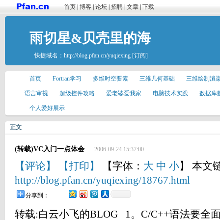
首页
|
博客
|
论坛
|
招聘
|
文章
|
下载
雨切星&贝壳里的海
快捷域名：
http://blog.pfan.cn/yuqiexing
[订阅]
首页
Fortran学习
多维时空要素
三维几何基础
三维绘制渲
语言审视
超级控件攻略
爱老婆爱我家
电脑技术实践
数据库
个人爱好展示
正文
(转载)VC入门一点体会
2006-09-24 15:37:00
【评论】
【打印】
【字体：
大
中
小
】 本文
http://blog.pfan.cn/yuqiexing/18767.html
分享到：
转载:白云小飞的BLOG 1。C/C++语法要