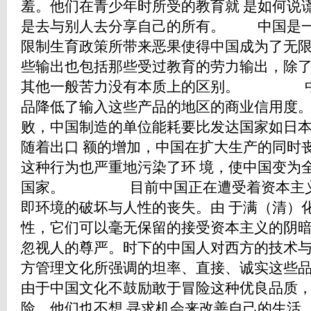
羞。他们在青少年时所受的教育就 是如何说
是去与别人去分享自己的所有。 中国是一
限制生育政策所带来恶果使得中国成为了无限
些输出也包括那些受过教育的劳力输出，除了
其他一般苦力没有本质上的区别。 中
品降低了输入这些产品的地区的商业信用度。
败，中国制造的单位能耗要比发达国家如日
随着出口 额的增加，中国在扩大生产的同时
这种行为也严重地污染了环 境，使中国变为
国家。 目前中国正在遭受着资本主义
即环境的破坏与人性的丧失。由 于满（清）
性，它们可以毫无保留的接受资本主义的阴暗
忽视人的尊严。时下的中国人对西方的技术
方管理文化所强调的坦率、直接、诚
由于中国文化不鼓励敢于冒险这种优良品质
险，他们也不想 寻求机会来改善自己的生活