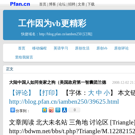
首页
|
博客
|
论坛
|
招聘
|
文章
|
下载
工作因为vb更精彩
快捷域名：
http://blog.pfan.cn/iamben250
[订阅]
首页
移动编程
英语学习
原创生活
原创vb
原创评论
里给我留言
正文
大陆中国人如同丧家之狗（美国政府第一智囊团兰德
2008-12-02 21:
【评论】
【打印】
【字体：
大
中
小
】 本文
http://blog.pfan.cn/iamben250/39625.html
0
分享到：
文章阅读 北大未名站 三角地 讨论区 [Triangle
http://bdwm.net/bbs/t.php?Triangle/M.12282