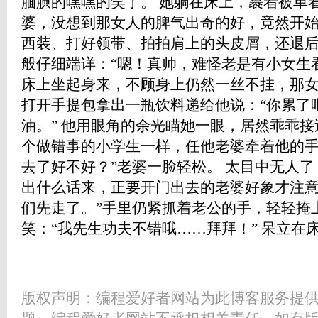
腼腆的嘿嘿的笑了。 她躺在床上，裹着被单
婆，没想到那女人的脾气出奇的好，竟然开
西装、打好领带、拍拍肩上的头皮屑，还退
般仔细端详：“嗯！真帅，难怪老是有小女生看
床上坐起身来，不顾身上仍然一丝不挂，那
打开手提包拿出一瓶饮料递给他说：“你累了
油。” 他用眼角的余光瞄她一眼，居然乖乖
个做错事的小学生一样，任他老婆牵着他的手
去了好不好？”老婆一脸轻松。 太目中无人
出什么话来，正要开门出去的老婆好象才注意
们先走了。”手里仍紧抓着老公的手，轻轻掩
笑：“我先生功夫不错哦……拜拜！” 呆立在
版权声明：编程爱好者网站为此博客服务提