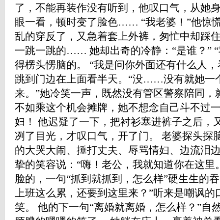
了，不能再装作没有听到，他叹口气，从她
眼一看，顿时变了脸色…… “我老婆！”他惊
乱的穿反了，又急着套上外裤，匆忙中却踩
一跳一跳的…… 她却出奇的冷静：“是谁？” 
得楞头愣脑的。 “我是问你外面还有什么人，
跳到门边在上面看半天。“没……没有就她一个
来。”她冷笑一声，既然没有管区警察陪同，
不如乘这个机会摊牌，她不想念自己斗不过
妇！ 他迟疑了一下，把衬衫塞进裤子之后，
冽了目光，才叹口气，开了门。 老婆探头探
的大哭大闹、捶打丈夫、辱骂情妇、边流泪
挚的笑容说：“嗨！老公，我就知道你在这里。
脸的，一句“抓到就抓到，怎么样”硬生生的吞
上班这么累，还要到这里来？”听来是嘲讽的
笑。 他的下一句“离婚就离婚，怎么样？”自