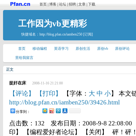
首页
|
博客
|
论坛
|
招聘
|
文章
|
下载
工作因为vb更精彩
快捷域名：
http://blog.pfan.cn/iamben250
[订阅]
首页
移动编程
英语学习
原创生活
原创vb
原创评论
里给我留言
正文
捉奸在床
2008-11-16 21:21:00
【评论】
【打印】
【字体：
大
中
小
】 本文
http://blog.pfan.cn/iamben250/39426.html
分享到：
点击数：132 发布日期：2008-9-8 22:08:
印】 【编程爱好者论坛】 【关闭】 砰！砰