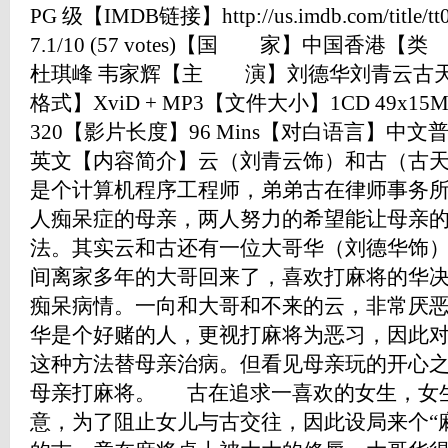
PG 级【IMDB链接】http://us.imdb.com/title
7.1/10 (57 votes)【国 家】中国
杜琪峰 韦家辉【主 演】刘德华刘青云古天
格式】XviD + MP3【文件大小】1CD 49x15
320【影片长度】96 Mins【对白语言】中
英文【内容简介】云（刘青云饰）和古（古
是个计算机程序工程师，弟弟古在律师事务
人痴呆症的母亲，两人努力的希望能让母亲
法。其实云和古还有一位大哥华（刘德华饰
间离家多年的大哥回来了，喜欢打麻将的华
痴呆病情。一向和大哥和不来的云，非常厌
华是个好赌的人，更视打麻将为恶习，因此
这种方法替母亲治病。但看见母亲玩的开心
母亲打麻将。 古在追求一喜欢的女生，女
意，为了阻止女儿与古交往，因此设局来个“