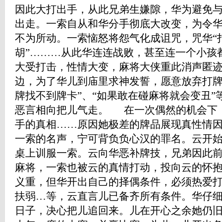
因此大打出手，从此兄弟生嫌隙，华为避免
出走。一索自从和华分手彻底大改变，为令
不为所动。一索恼怒将怨气化成诅咒，咒华“
胡”………从此华连连战败，甚至连一个小孩
大受打击，性情大变，麻将大侠重此消声匿
边，为了华儿到庙里求神发誓，愿意放弃打牌
牌找不到牌卡”、“如果敢在碰麻将就会变丑
恶言相向把儿气走。 在一次偶然的机会下
手的真相……原因她极差的牌品展现真性情
一索的名声，宁可背负负心汉的罪名。云开
桌上训服一索。云向华恶补牌技，兄弟因此
麻将，一索也被云的真情打动，投向云的怀
义重，但华开出自己的择偶条件，必须热爱
扶弱…等，云直言儿已备齐所有条件。华仔
日子，决心把儿追回来。儿在开心之余她仍