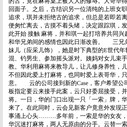
的古，竟在麻将桌上被大大的修辱。大哥华
回面子。之后，古结识另一位清纯的上班女
追求，琪并未拒绝古的追求，但总是若即若离
便匆忙离去，古摸不着头绪，决定跟踪琪，
此开始 接触 麻将，并和琪一起打培养共同
和华兄弟间的感情也因此日渐改善。 三兄
妹儿（应采儿饰），她是时下典型的E世代年轻
混、钓男生、参加摇头派对。姨妈对女儿束
教。华利用麻将来教导儿，让儿修身养性，
不但因此爱上打麻将，也同时爱上表哥华，
意。 云的公司接到新的Case，客户希望
板指定要云来接手此案，云只好委屈接受，
将。一日，华的门口出现一只「一索」牌，华
来了。在此同时，云会见新客户竟意外发现
事涌上心头………多年前，一索是华的女友
华沉迷打麻将，两人无原由的分手。云替一