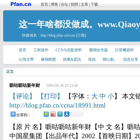
首页
|
博客
|
论坛
|
招聘
|
文章
|
下载
这一年啥都没做成。www.Qiaoyis
快捷域名：
http://blog.pfan.cn/ccna
[订阅]
首页
工程操作
CCNA试题|资料
珊瑚虫专题
計算機資料
心情文學
麻辣酷图
娛樂&資訊
視頻
開心點..
信息分享
正文
呖咕呖咕新年财
2006-09-30 23:23:00
【评论】
【打印】
【字体：
大
中
小
】 本文
http://blog.pfan.cn/ccna/18991.html
分享到：
【原 片 名】呖咕呖咕新年财【中 文 名】
中国星集团【出品年代】2002【首映日期】20