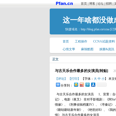
首页
|
博客
|
论坛
|
招聘
|
这一年啥都没做成。w
快捷域名：
http://blog.pfan.cn/ccna
[订
首页
工程操作
CCNA试题|资料
心情文學
麻辣酷图
娛樂&資訊
正文
与古天乐合作最多的女演员[转贴]
2
【评论】
【打印】
【字体：
大
中
小
】 本文
分享到：
与古天乐合作最多的女演员 1、宣萱：合作
记》，电影《夜叉》 非对手影视剧：《阿S
情缘》、《刑事侦辑档案IV》、《寻秦记》，
《呖咕呖咕新年财》、《绝世好B》、《我的
情》 与古天乐合作最多的女演员 3、张