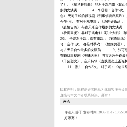
了》、《鬼马狂想曲》 非对手戏电影《蜀山
多的女演员 4、李珊珊：合作5次。 演
心》 无对手戏的影视剧《刑事侦辑档案IV
合作4次。 有对手戏电影：《绝世好Bra》
《恋情告急》 与古天乐合作最多的女演员
《极度重犯》 非对手戏电影《职业大贼》
3次。 全是对手戏，都有吻戏：《宠物情
伶：合作3次。 都是对手戏：《婚姻勿语》
与古天乐合作最多的女演员 9、张可颐：
有吻戏影视剧《美味天王》 与古天乐合作
《干柴烈火》、音乐特辑《当飘雪恋上圣诞树
11、雪儿：合作3次。 对手戏：《创世
版权声明：编程爱好者网站为此博客服务提
直接与本文作者联系解决。谢谢！
评论
评论人:静子 发布时间: 2006-11-17 18:55:00
好漂亮！