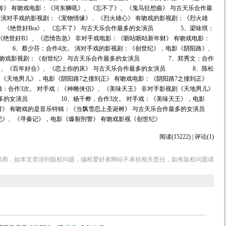
传》 有吻戏电影：《河东狮吼》、《忘不了》、《鬼马狂想曲》 与古天乐合作最
对手戏的影视剧：《宠物情缘》、《烈火雄心》 有吻戏的影视剧：《烈火雄
》、《绝世好Bra》、《忘不了》 与古天乐合作最多的女演员 5、梁咏琪：
、《绝世好B》、《恋情告急》 非对手戏电影：《呖咕呖咕新年财》 有吻戏电影：
 6、蔡少芬：合作4次。 演对手戏的影视剧：《创世纪》，电影《阴阳路》、
 有吻戏影视剧：《创世纪》 与古天乐合作最多的女演员 7、郑秀文：合作
缘》、《百年好合》、《恋上你的床》 与古天乐合作最多的女演员 8、陈松
、《天地男儿》，电影《阴阳路7之撞到正》 有吻戏电影：《阴阳路7之撞到正》
合作3次。 对手戏：《神雕侠侣》、《美味天王》 非对手影视剧《天地男儿》
最多的女演员 10、杨千桦，合作3次。 对手戏：《美味天王》，电影
》 有吻戏的是音乐特辑：《当飘雪恋上圣诞树》 与古天乐合作最多的女演员
纪》、《寻秦记》，电影《爆裂刑警》 有吻戏影视《创世纪》
阅读(15222) | 评论(1)
供商，如本文牵涉到版权问题，编程爱好者网站不承担相关责任，如有版权问题请