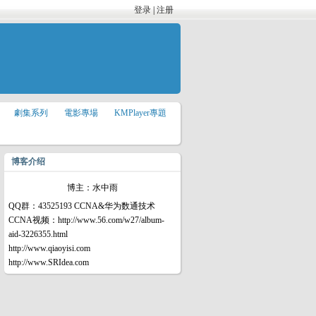
登录
|
注册
劇集系列
電影專場
KMPlayer專題
博客介绍
博主：水中雨
QQ群：43525193 CCNA&华为数通技术
CCNA视频：http://www.56.com/w27/album-
aid-3226355.html
http://www.qiaoyisi.com
http://www.SRIdea.com