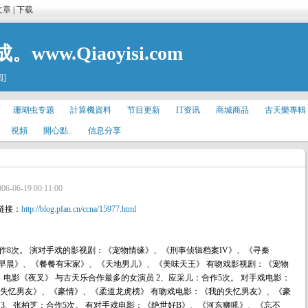
文章
|
下载
ww.Qiaoyisi.com
阅]
珊瑚虫专题
計算機資料
节目更新
IT资讯
商城商品
古天樂專輯
視頻
開心點..
信息分享
006-06-19 00:11:00
链接：
http://blog.pfan.cn/ccna/15977.html
8次。 演对手戏的影视剧：《宠物情缘》、《刑事侦辑档案IV》、《寻秦
ir早晨》、《餐餐有宋家》、《天地男儿》、《美味天王》 有吻戏影视剧：《宠物
电影《夜叉》 与古天乐合作最多的女演员 2、应采儿：合作5次。 对手戏电影：
失忆男友》、《豪情》、《柔道龙虎榜》 有吻戏电影：《我的失忆男友》、《豪
柏芝：合作5次。 有对手戏电影：《绝世好B》、《河东狮吼》、《忘不