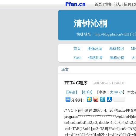
首页
|
博客
|
论坛
|
招聘
|
清钟沁桐
快捷域名：
http://blog.pfan.cn/vfdff
[订
首页
图像压缩
基础知识
M
Flash
情感世界
编程心得
大
正文
FFT4 C程序
2007-05-15 11:44:00
【评论】
【打印】
【字体：
大
中
小
】 本文
分享到：
/* VC 下运行通过 2007。4。26 把radix4中某些层for
programe*********************/void rad4(double x
co1,co2,co3,si1,si2,si3; double r1,r2,r3
co1=TAB[2*adr1];co2=TAB[2*adr2];co3=TAB[
r1=x[i]+x[i2];r3=x[i]-x[i2]; s1=y[i]+y[i2];s3=y[i