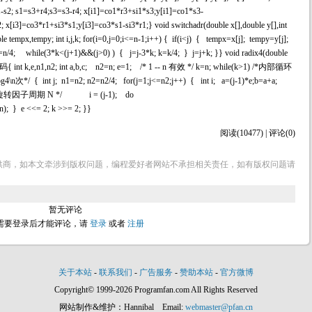
-s2; s1=s3+r4;s3=s3-r4; x[i1]=co1*r3+si1*s3;y[i1]=co1*s3-
; x[i3]=co3*r1+si3*s1;y[i3]=co3*s1-si3*r1;} void switchadr(double x[],double y[],int
y; int i,j,k; for(i=0,j=0;i<=n-1;i++) { if(i<j) { tempx=x[j]; tempy=y[j];
 k=n/4; while(3*k<(j+1)&&(j>0) ) { j=j-3*k; k=k/4; } j=j+k; }} void radix4(double
码{ int k,e,n1,n2; int a,b,c; n2=n; e=1; /* 1 -- n 有效 */ k=n; while(k>1) /*内部循环
j; n1=n2; n2=n2/4; for(j=1;j<=n2;j++) { int i; a=(j-1)*e;b=a+a;
1); /* 旋转因子周期 N */ i = (j-1); do
); } e <<= 2; k >>= 2; }}
阅读(10477) | 评论(0)
供商，如本文牵涉到版权问题，编程爱好者网站不承担相关责任，如有版权问题请
暂无评论
需要登录后才能评论，请
登录
或者
注册
关于本站
-
联系我们
-
广告服务
-
赞助本站
-
官方微博
Copyright© 1999-2026 Programfan.com All Rights Reserved
网站制作&维护：Hannibal Email:
webmaster@pfan.cn