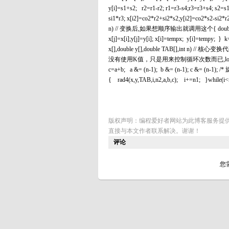
y[i]=s1+s2; r2=r1-r2; r1=r3-s4;r3=r3+s4; s2=s1
si1*r3; x[i2]=co2*r2+si2*s2;y[i2]=co2*s2-si2*r2
n) // 变换后,如果想顺序输出就调用这个{ double tempx,temp
x[j]=x[i];y[j]=y[i]; x[i]=tempx; y[i]=tempy; }
x[],double y[],double TAB[],int n) // 核心变换代
没有使用K值，只是用来控制循环次数而已,log4\n次*/ { int 
c=a+b; a &= (n-1); b &= (n-1); c &= (n-
{ rad4(x,y,TAB,i,n2,a,b,c); i+=n1; }while(i<n
版权声明：编程爱好者网站为此博客服务提
直接与本文作者联系解决。谢谢！
评论
您