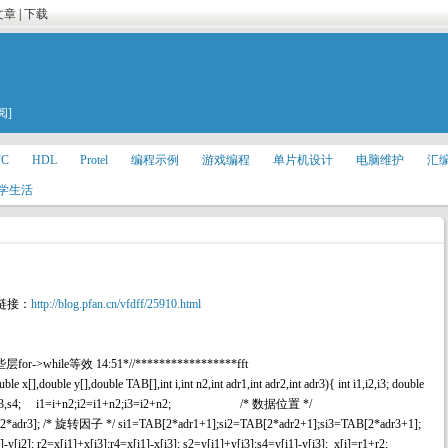
文章
|
下载
阅]
FC
HDL
Protel
编程示例
游戏编程
单片机设计
电脑维护
汇
学生活
链接：
http://blog.pfan.cn/vfdff/25910.html
->while等效 14:51*//*****************fft
[],double y[],double TAB[],int i,int n2,int adr1,int adr2,int adr3){ int i1,i2,i3; double
,r4,s1,s2,s3,s4; i1=i+n2;i2=i1+n2;i3=i2+n2; /* 数据位置 */
2*adr3]; /* 旋转因子 */ si1=TAB[2*adr1+1];si2=TAB[2*adr2+1];si3=TAB[2*adr3+1];
]-y[i2]; r2=x[i1]+x[i3];r4=x[i1]-x[i3]; s2=y[i1]+y[i3];s4=y[i1]-y[i3]; x[i]=r1+r2;