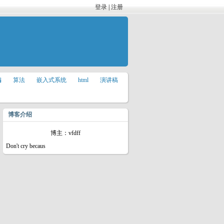
登录
|
注册
编
算法
嵌入式系统
html
演讲稿
博客介绍
博主：vfdff
Don't cry becaus