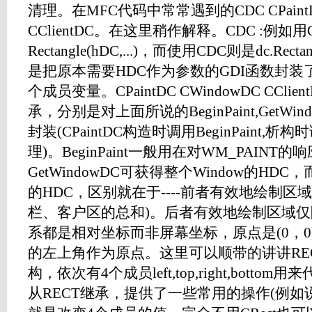
清理。在MFC代码中常常遇到的CDC CPaintDC
CClientDC。在这里稍作解释。CDC :例如
Rectangle(hDC,...)，而使用CDC则是dc.Rect
是把原本需要HDC作为参数的GDI函数封装
个成员变量。CPaintDC CWindowDC CCli
承，分别是对上面所说的BeginPaint,GetWin
封装(CPaintDC构造时调用BeginPaint,析构时
理)。BeginPaint一般用在对WM_PAINT
GetWindowDC可获得整个Window的HDC
的HDC，区别就在于----前者有效地绘制区
栏、客户区的总和)。后者有效地绘制区域
系都是相对坐标而非屏幕坐标，原点是(0，
的左上角作为原点。这里可以顺带的讲讲REC
构，依次有4个成员left,top,right,botto
从RECT继承，提供了一些常用的操作(例如