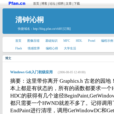
首页
|
博客
|
论坛
|
招聘
|
文章
|
下载
清钟沁桐
快捷域名：
http://blog.pfan.cn/vfdff
[订阅]
首页
图像压缩
基础知识
MFC
HDL
Protel
编程示例
Flash
情感世界
编程心得
大学生活
博文
Windows Gdi入门初级应用
(2006-08-05 12:49:00)
摘要：这里带你离开 Graphics.h 古老的园
本上都是有状态的，所有的函数都要求一个H
HDC的获得有几个途径BeginPaint,GetWindo
都只需要一个HWND就差不多了。记得调用了Be
EndPaint进行清理，调用GetWindowDC和Ge