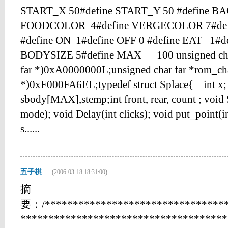
START_X 50#define START_Y 50 #define B
FOODCOLOR 4#define VERGECOLOR 7#de
#define ON 1#define OFF 0 #define EAT 1#de
BODYSIZE 5#define MAX 100 unsigned char 
far *)0xA0000000L;unsigned char far *rom_char
*)0xF000FA6EL;typedef struct Splace{ int x;
sbody[MAX],stemp;int front, rear, count ; voi
mode); void Delay(int clicks); void put_point(in
s......
五子棋
(2006-03-18 18:31:00)
摘
要：/*********************************
*******************************