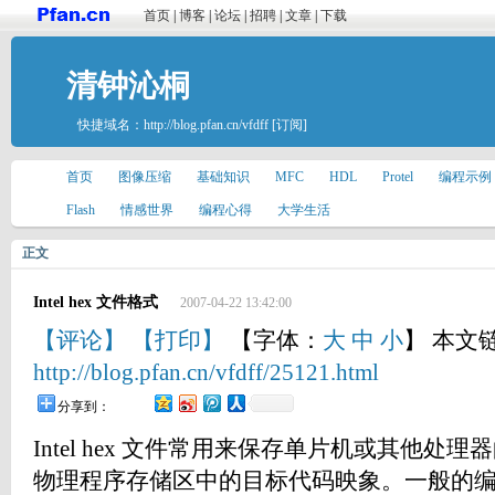
首页
|
博客
|
论坛
|
招聘
|
文章
|
下载
清钟沁桐
快捷域名：
http://blog.pfan.cn/vfdff
[订阅]
首页
图像压缩
基础知识
MFC
HDL
Protel
编程示例
Flash
情感世界
编程心得
大学生活
正文
Intel hex 文件格式
2007-04-22 13:42:00
【评论】
【打印】
【字体：
大
中
小
】 本文
http://blog.pfan.cn/vfdff/25121.html
分享到：
Intel hex 文件常用来保存单片机或其他
物理程序存储区中的目标代码映象。一般的