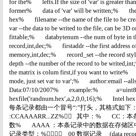
for the% lefts.If the size of 'var' is greater than
former% data of 'var' will be written;% the r
hex% filename --the name of the file to be c
var --the data to be writed to the file, can be 3D or
fittable;% databytenum --the num of byte in t
record,int,dec;% firstaddr --the first address of 
memory,int,dec;% record_set --the record sty
depth --the number of the record to be writed,
the matrix is colum first,if you want to write% t
mode, just set var to var';% author:email -
Data:07/10/2007% example:% a=uint
hexfile('randnum.hex',a,2,0,0,16);% 
每条记录都由一个冒号“:”打头，其格式如
:CCAAAARR...ZZ% 其中：% CC
数% AAAA ：本条记录中的数据在存储区
记录类型：% 00 数据记录 (data rec