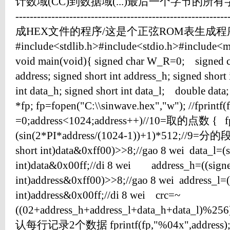
计数域(CC)到数据域(...)最后一个字节的所有字
----------------------------------------------------
成HEX文件的程序/这是个正弦ROM表生成
#include<stdlib.h>#include<stdio.h>#include<
void main(void){ signed char W_R=0; signed ch
address; signed short int address_h; signed short 
int data_h; signed short int data_l; double data;
*fp; fp=fopen("C:\\sinwave.hex","w"); //fprintf(
=0;address<1024;address++)//10=取的点数 { fpri
(sin(2*PI*address/(1024-1))+1)*512;//9=
short int)data&0xff00)>>8;//gao 8 wei data_l=(s
int)data&0x00ff;//di 8 wei address_h=((signe
int)address&0xff00)>>8;//gao 8 wei address_l=(
int)address&0x00ff;//di 8 wei crc=~
((02+address_h+address_l+data_h+data_l)%256)+
认每行记录2个数据 fprintf(fp,"%04x",address)