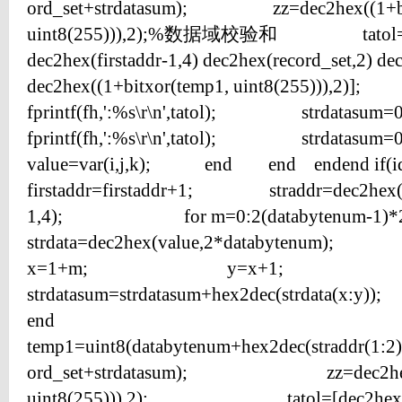
ord_set+strdatasum); zz=dec2hex((1+bi
uint8(255))),2);%数据域校验和 tatol=[dec
dec2hex(firstaddr-1,4) dec2hex(record_set,2) d
dec2hex((1+bitxor(temp1, uint8(255))),
fprintf(fh,':%s\r\n',tatol); st
fprintf(fh,':%s\r\n',tatol); s
value=var(i,j,k); end end endend 
firstaddr=firstaddr+1; straddr=dec2hex(fi
1,4); for m=0:2(databyt
strdata=dec2hex(value,2*databyt
x=1+m; y=x+1
strdatasum=strdatasum+hex2dec(str
end
temp1=uint8(databytenum+hex2dec(straddr(1:2)
ord_set+strdatasum); zz=dec2hex((1
uint8(255))),2); tatol=[dec2hex(da