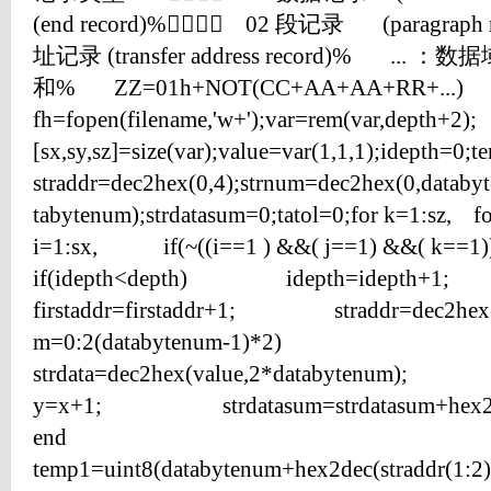
(end record)% 02 段记录 (paragrap
址记录 (transfer address record)% .
和% ZZ=01h+NOT(CC+AA+AA+RR+...)
fh=fopen(filename,'w+');var=rem(var,depth+2);
[sx,sy,sz]=size(var);value=var(1,1,1);idepth=0
straddr=dec2hex(0,4);strnum=dec2hex(0,databyt
tabytenum);strdatasum=0;tatol=0;for k=1:sz, 
i=1:sx, if(~((i==1 ) &&( j==1) &&( 
if(idepth<depth) idepth=idept
firstaddr=firstaddr+1; straddr=dec2h
m=0:2(databytenum-1)*2)
strdata=dec2hex(value,2*datab
y=x+1; strdatasum=strdatasum+hex
end
temp1=uint8(databytenum+hex2dec(straddr(1:2)