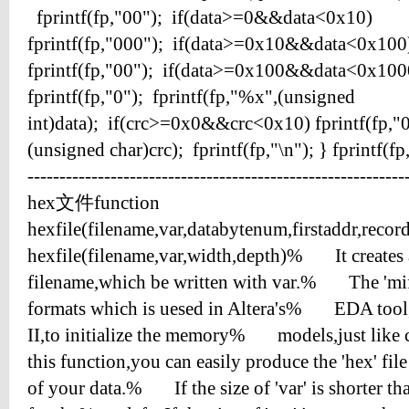
fprintf(fp,"00"); if(data>=0&&data<0x10)
fprintf(fp,"000"); if(data>=0x10&&data<0x100
fprintf(fp,"00"); if(data>=0x100&&data<0x100
fprintf(fp,"0"); fprintf(fp,"%x",(unsigned
int)data); if(crc>=0x0&&crc<0x10) fprintf(fp,"0
(unsigned char)crc); fprintf(fp,"\n"); } fprintf(fp
-----------------------------------------------------
hex文件function
hexfile(filename,var,databytenum,firstaddr,recor
hexfile(filename,var,width,depth)% It creates a 
filename,which be written with var.% The 'mif' f
formats which is uesed in Altera's% EDA tool,l
II,to initialize the memory% models,just l
this function,you can easily produce the 'hex' 
of your data.% If the size of 'var' is shorter tha