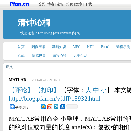
首页
|
博客
|
论坛
|
招聘
|
文章
|
下载
清钟沁桐
快捷域名：
http://blog.pfan.cn/vfdff
[订阅]
首页
图像压缩
基础知识
MFC
HDL
Protel
编程示例
Flash
情感世界
编程心得
大学生活
正文
MATLAB
2006-06-17 21:16:00
【评论】
【打印】
【字体：
大
中
小
】 本文
http://blog.pfan.cn/vfdff/15932.html
分享到：
MATLAB常用命令 小整理：MATLAB常用的基
的绝对值或向量的长度 angle(z)：复数z的相角(Phas