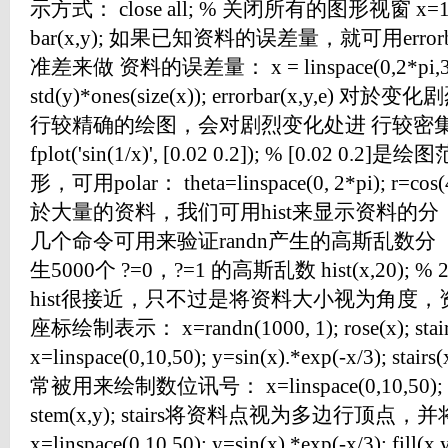
示方式： close all; % 关闭所有的图形视窗 x=1:10; 
bar(x,y); 如果已知资料的误差量，就可用er
准差来做 资料的误差量： x = linspace(0,2*pi,30); 
std(y)*ones(size(x)); errorbar(x,y,e
行较精确的绘图，会对剧烈变化处进 行较密
fplot('sin(1/x)', [0.02 0.2]); % [0.02
形，可用polar： theta=linspace(0, 2*pi); r=cos(4*t
於大量的资料，我们可用hist来显示资料的
几个命令可用来验证randn产生的高斯乱数分 ： x=ra
生5000个 ?=0，?=1 的高斯乱数 hist(x,20);
hist很接近，只不过是将资料大小视为角度，
座标绘制表示： x=randn(1000, 1); rose(x);
x=linspace(0,10,50); y=sin(x).*exp(-x/3); 
常被用来绘制数位讯号： x=linspace(0,10,50); y=si
stem(x,y); stairs将资料点视为多边行顶
x=linspace(0,10,50); y=sin(x).*exp(-x/3); fill(