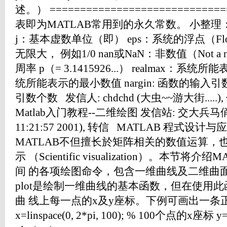
述。） =============================
表即为MATLAB常用到的永久常数。 小整理：
j：基本虚数单位（即） eps：系统的浮点（Floati
无限大， 例如1/0 nan或NaN：非数值（Not a n
周率 p（= 3.1415926...） realmax：系统
统所能表示的最小数值 nargin: 函数的输入引数个
引数个数 发信人: chdchd (大虫~~游大街.....), 信
Matlab入门教程--二维绘图 发信站: 交大兵马俑BB
11:21:57 2001), 转信 MATLAB 程式设
MATLAB不但擅长於矩阵相关的数值运算，
示 （Scientific visualization）。本节将
间 的各项绘图命令，包含一维曲线及二维曲
plot是绘制一维曲线的基本函数，但在使用
曲 线上每一点的x及y座标。下例可画出一条正弦曲线：
x=linspace(0, 2*pi, 100); % 100个点的x座标