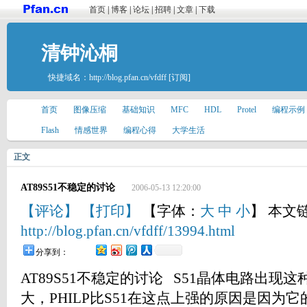
首页
|
博客
|
论坛
|
招聘
|
文章
|
下载
清钟沁桐
快捷域名：
http://blog.pfan.cn/vfdff
[订阅]
首页
图像压缩
基础知识
MFC
HDL
Protel
编程示例
Flash
情感世界
编程心得
大学生活
正文
AT89S51不稳定的讨论
2006-05-13 12:20:00
【评论】
【打印】
【字体：
大
中
小
】 本文
http://blog.pfan.cn/vfdff/13994.html
分享到：
AT89S51不稳定的讨论 S51晶体电路出
大，PHILP比S51在这点上强的原因是因为