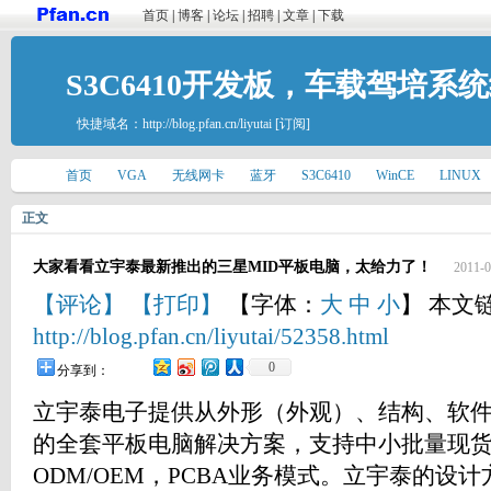
首页
|
博客
|
论坛
|
招聘
|
文章
|
下载
S3C6410开发板，车载驾培系
快捷域名：
http://blog.pfan.cn/liyutai
[订阅]
首页
VGA
无线网卡
蓝牙
S3C6410
WinCE
LINUX
正文
大家看看立宇泰最新推出的三星MID平板电脑，太给力了！
2011-0
【评论】
【打印】
【字体：
大
中
小
】 本文
http://blog.pfan.cn/liyutai/52358.html
0
分享到：
立宇泰电子提供从外形（外观）、结构、软
的全套平板电脑解决方案，支持中小批量现
ODM/OEM，PCBA业务模式。立宇泰的设