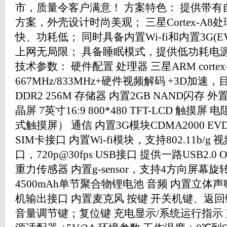
市，质量令客户满意！ 方案特色： 提供带
方案，外壳设计时尚美观； 三星Cortex-A
快、功耗低； 同时具备内置Wi-fi和内置3G(
上网无局限； 具备睡眠模式，提供低功耗电
技术参数： 硬件配置 处理器 三星ARM corte
667MHz/833MHz+硬件视频解码 +3D加速，
DDR2 256M 存储器 内置2GB NAND闪存 
晶屏 7英寸16:9 800*480 TFT-LCD 
式触摸屏） 通信 内置3G模块CDMA2000 E
SIM卡接口 内置Wi-fi模块，支持802.11b/g 
口，720p@30fps USB接口 提供一路USB2.
重力传感器 内置g-sensor，支持4方向屏幕
4500mAh单节聚合物锂电池 音频 内置立体声
机输出接口 内置麦克风 按键 开关机键、返回
音量调节键；复位键 充电显示/系统运行指示