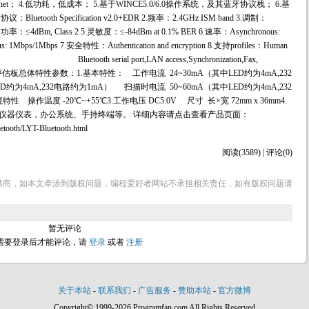
atternet； 4.低功耗，低成本； 5.基于WINCE5.0/6.0操作系统，及其蓝牙协议栈； 6.基
th Specification v2.0+EDR 2.频率：2.4GHz ISM band 3.调制：
4.发射功率：≤4dBm, Class 2 5.灵敏度：≤-84dBm at 0.1% BER 6.速率：Asynchronous:
1Mbps/1Mbps 7.安全特性：Authentication and encryption 8.支持profiles：Human
etworking, Bluetooth serial port,LAN access,Synchronization,Fax,
估板总体特性参数：1.基本特性： 工作电流 24~30mA（其中LED约为4mA,232
为4mA,232电路约为1mA） 扫描时电流 50~60mA（其中LED约为4mA,232
操作温度 -20℃~+55℃3.工作电压 DC5.0V 尺寸 长×宽 72mm x 36mm4.
仪器仪表，办公系统、手持终端等。 详细内容请点击查看产品页面：
uetooth/LYT-Bluetooth.html
阅读(3589) | 评论(0)
供商，如本文牵涉到版权问题，编程爱好者网站不承担相关责任，如有版权问题请
暂无评论
需要登录后才能评论，请
登录
或者
注册
关于本站
-
联系我们
-
广告服务
-
赞助本站
-
官方微博
Copyright© 1999-2026 Programfan.com All Rights Reserved