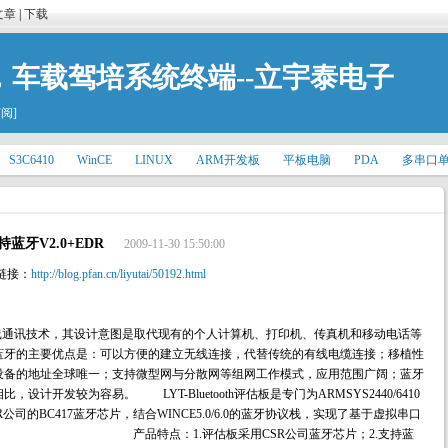
文章
|
下载
发板，车载驾培系统终端--立宇泰电子
订阅]
S3C6410
WinCE
LINUX
ARM开发板
平板电脑
PDA
多串口
持蓝牙V2.0+EDR
2009-11-30 15:50:00
链接：
http://blog.pfan.cn/liyutai/50192.html
距离无线通讯技术，其设计意图是取代现有的个人计算机、打印机、传真机和移动电话等
蓝牙的主要优点是：可以方便的建立无线连接，代替传统的有线电缆连接；移植性
设备的地址全球唯一；支持微型网与分散网等组网工作模式，应用范围广阔；蓝牙
开发较为容易。 LYT-Bluetooth评估板是专门为ARMSYS2440/6410
司的BC417蓝牙芯片，结合WINCE5.0/6.0的蓝牙协议栈，实现了基于虚拟串口
。 产品特点：1.评估板采用CSR公司蓝牙芯片；2.支持蓝