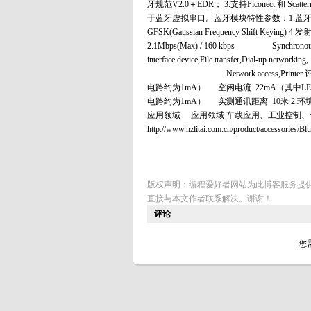
牙规范V2.0＋EDR； 3.支持Piconect 和 Sc
于蓝牙虚拟串口。蓝牙模块特性参数：1.蓝牙协议：Bluetoo
GFSK(Gaussian Frequency Shift Keying) 
2.1Mbps(Max) / 160 kbps Synchronous: 
interface device,File transfer,Dial-up n
Network access,Printer 评
电路约为1mA） 空闲电流 22mA（其中LED约
电路约为1mA） 实测通讯距离 10米 2.环境特性 
应用领域 应用领域 车载应用、工业控制、
http://www.hzlitai.com.cn/product/accessories/Bl
版权声明：编程爱好者网站为此博客服务提
直接与本文作者联系解决。谢谢！
评论
您