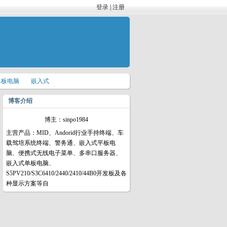
登录
|
注册
单板电脑
嵌入式
博客介绍
博主：sinpo1984
主营产品：MID、Andorid行业手持终端、车
载驾培系统终端、警务通、嵌入式平板电
脑、便携式无线电子菜单、多串口服务器、
嵌入式单板电脑、
S5PV210/S3C6410/2440/2410/44B0开发板及各
种显示方案等自