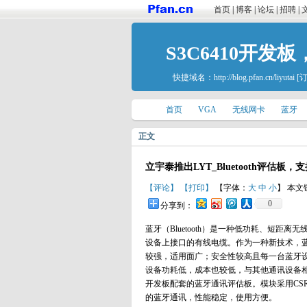
首页
|
博客
|
论坛
|
招聘
|
S3C6410开
快捷域名：
http://blog.pfan.cn/liyutai
[
首页
VGA
无线网卡
蓝牙
正文
立宇泰推出LYT_Bluetooth评估板，支
【评论】
【打印】
【字体：
大
中
小
】 本文
0
分享到：
蓝牙（Bluetooth）是一种低功耗、短
设备上接口的有线电缆。作为一种新技术，
较强，适用面广；安全性较高且每一台蓝牙
设备功耗低，成本也较低，与其他通讯设备相比，设计
开发板配套的蓝牙通讯评估板。模块采用CSR公
的蓝牙通讯，性能稳定，使用方便