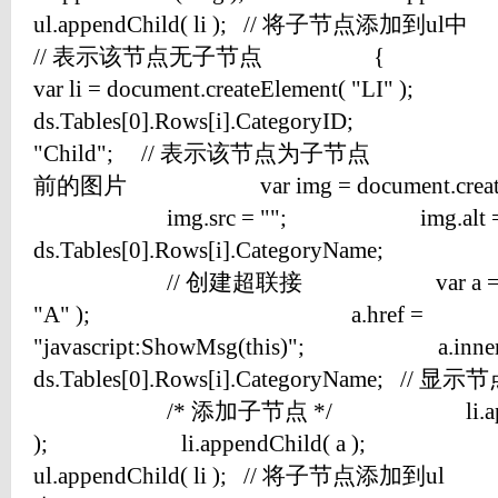
ul.appendChild( li ); // 将子
// 表示该节点无子节点 {
var li = document.createElement( "LI" );
ds.Tables[0].Rows[i].CategoryI
"Child"; // 表示该节点为
前的图片 var img = document.createEl
img.src = ""; img.alt 
ds.Tables[0].Rows[i].Cate
// 创建超联接 var a = document.
"A" ); a.href =
"javascript:ShowMsg(this)"; a.inne
ds.Tables[0].Rows[i].CategoryN
/* 添加子节点 */ li.appendCh
); li.appendChild(
ul.appendChild( li ); // 将子节点添加到ul