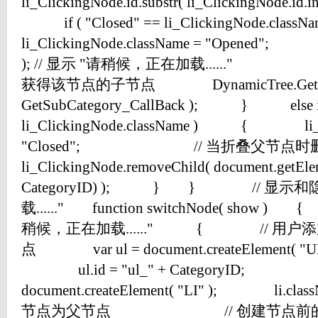
li_ClickingNode.id.substr( li_ClickingNode.i
if ( "Closed" == li_ClickingNode
li_ClickingNode.className = "Opene
); // 显示 "请稍候，正在加载......
获得该节点的子节点 DynamicTree.GetSubCat
GetSubCategory_CallBack ); } else if 
li_ClickingNode.className ) { li_Cli
"Closed"; // 当折叠父节
li_ClickingNode.removeChild( document.getEle
CategoryID) ); } } // 显示
载......" function switchNode( show ) {
稍候，正在加载......" { // 用户
点 var ul = document.createEl
ul.id = "ul_" + CategoryID; 
document.createElement( "LI" ); li.clas
节点为父节点 // 创建节点前的图片