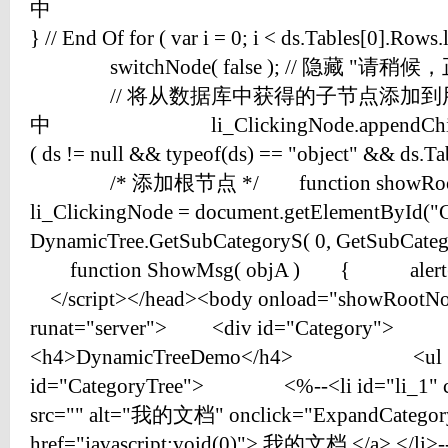
中
} // End Of for ( var i = 0; i < ds.Tables[0
switchNode( false ); // 隐藏 "请
// 将从数据库中获得的子节点添加到
中 li_ClickingNode.appendChild( u
( ds != null && typeof(ds) == "object" && d
/* 添加根节点 */ function show
li_ClickingNode = document.getElementByI
DynamicTree.GetSubCategoryS( 0, GetSubC
function ShowMsg( objA ) { a
</script></head><body onload="showRootNo
runat="server"> <div id="Category"
<h4>DynamicTreeDemo</h4> <ul
id="CategoryTree"> <%--<li id="li_1" cl
src="" alt="我的文档" onclick="ExpandCategory( 
href="javascript:void(0)"> 我的文档 </a>