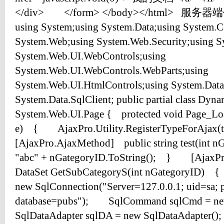
</div> </form> </body></html> 服务器端代码
using System;using System.Data;using System.C
System.Web;using System.Web.Security;using S
System.Web.UI.WebControls;using
System.Web.UI.WebControls.WebParts;using
System.Web.UI.HtmlControls;using System.Data
System.Data.SqlClient; public partial class Dyna
System.Web.UI.Page { protected void Page_Loa
e) { AjaxPro.Utility.RegisterTypeForAjax
[AjaxPro.AjaxMethod] public string test(in
"abc" + nGategoryID.ToString(); } [AjaxP
DataSet GetSubCategoryS(int nGategoryID) 
new SqlConnection("Server=127.0.0.1; uid=sa; 
database=pubs"); SqlCommand sqlCmd = 
SqlDataAdapter sqlDA = new SqlDataAdapter(