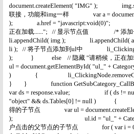
document.createElement( "IMG" ); i
联接，功能和img一样 var a = document.cre
); a.href = "javascript:void(0)"; 
正在加载......"; // 显示节点值 /
li.appendChild( img ); li.appendChild
li ); // 将子节点添加到ul中 li_ClickingNod
); } else // 隐藏 "请稍候，正在加
ul = document.getElementById( "ul_" + Cat
) { li_ClickingNode.remov
} } function GetSubCategory_Call
var ds = response.value; if ( ds != null
"object" && ds.Tables[0] != nul
得的子节点 var ul = document.createElem
); ul.id = "ul_" + Cate
户点击的父节点的子节点 for ( var i = 0; 