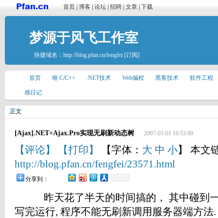
首页
|
博客
|
论坛
|
招聘
|
文章
|
下载
梦源于风飞工作室
快捷域名：
http://blog.pfan.cn/fengfei
[订阅]
首页
唯 C/C++
.NET技术
Web编程
黑客技术
软件工程
感日记
正文
[Ajax].NET+Ajax.Pro实现无刷新动态树
2007-03-01 10:53:00
【评论】
【打印】
【字体：
大
中
小
】 本文
http://blog.pfan.cn/fengfei/23571.html
分享到：
昨天花了半天的时间搞的， 其中碰到一个
写完运行, 程序不能无刷新调用服务器端方法