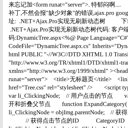
来忘记加<form runat="server">. 特郁闷啊.
补丁,不然会报"缺少对象"的错误,ajax.pro 
址: .NET+Ajax.Pro实现无刷新动态树 
.NET+Ajax.Pro实现无刷新动态树代码: 客户
码:DynamicTree.aspx<%@ Page Language="C#"
CodeFile="DynamicTree.aspx.cs" Inherits="
html PUBLIC "-//W3C//DTD XHTML 1.0 Transi
"http://www.w3.org/TR/xhtml1/DTD/xhtml1-tran
xmlns="http://www.w3.org/1999/xhtml" ><hea
runat="server"> <title>无标题页</title> <link 
href="Tree.css" rel="stylesheet" /> <script
var li_ClickingNode; // 用户点击的节点 var
开和折叠父节点 function ExpandCateg
li_ClickingNode = objImg.parentNo
// 获得点击节点的ID CategoryID