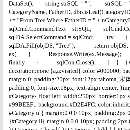
DataSet(); string strSQL = ""; strSQL = "S
CategoryName, FatherID, dbo.isLeaf(Category
+= "From Tree Where FatherID = " + nGateg
sqlCmd.CommandText = strSQL; sqlCmd.C
sqlDA.SelectCommand = sqlCmd; t
sqlDA.Fill(objDS, "Tree"); return objD
ex) { Response.Write(ex.Message
finally { sqlCon.Close(); } } } CSS代
decoration:none }a,a:visited{ color:#000000; ba
margin:0; padding:20px; font:12px tahoma, 宋体, 
padding:0; font-size:18px; text-align:center; }im
#Category{ float:left; width:250px; border:1px s
#99BEEF;; background:#D2E4FC; color:inherit;
#Category ul{ margin:0 0 0 10px; padding:2px 0 0
}#Category li{ margin:0 0 0 10px; padding:2px 
}#Category .Closed{ }#Category .Child { } #Cat