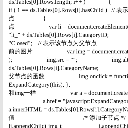
ds.Tables[0].Rows.len
if ( 1 == ds.Tables[0].Rows[i].hasChild
点 { // 
点 var li = document.createEleme
"li_" + ds.Tables[0].Rows[i].CategoryI
"Closed"; // 表示该节点为
前的图片 var img = document.createEl
); img.src = ""; img.alt
ds.Tables[0].Rows[i].CategoryN
父节点的函数 img.onclick = function
ExpandCategory(this); }
和img一样 var a = document.crea
a.href = "javascript:ExpandCa
a.innerHTML = ds.Tables[0].Rows[i].Catego
值 /* 添加子节点
li.appendChild( img ); li.appe