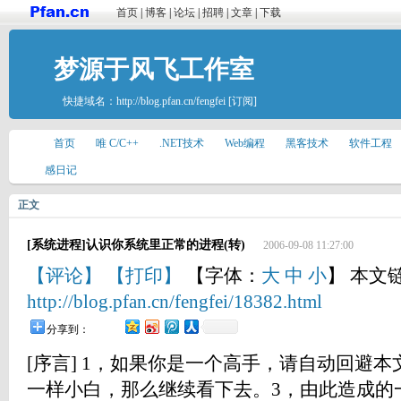
首页
|
博客
|
论坛
|
招聘
|
文章
|
下载
梦源于风飞工作室
快捷域名：
http://blog.pfan.cn/fengfei
[订阅]
首页
唯 C/C++
.NET技术
Web编程
黑客技术
软件工程
感日记
正文
[系统进程]认识你系统里正常的进程(转)
2006-09-08 11:27:00
【评论】
【打印】
【字体：
大
中
小
】 本文
http://blog.pfan.cn/fengfei/18382.html
分享到：
[序言] 1，如果你是一个高手，请自动回避
一样小白，那么继续看下去。3，由此造成的