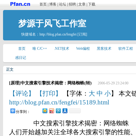
首页
|
博客
|
论坛
|
招聘
|
文章
|
下载
梦源于风飞工作室
快捷域名：
http://blog.pfan.cn/fengfei
[订阅]
首页
唯 C/C++
.NET技术
Web编程
黑客技术
软件工程
感日记
正文
[原理]中文搜索引擎技术揭密：网络蜘蛛(转)
2006-05-29 23:24:00
【评论】
【打印】
【字体：
大
中
小
】 本文
http://blog.pfan.cn/fengfei/15189.html
分享到：
中文搜索引擎技术揭密：网络蜘蛛 
人们开始越加关注全球各大搜索引擎的性能