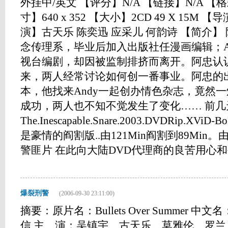
外挂中/英文 【评分】N/A 【链接】N/A 【格式
寸】640 x 352 【大小】2CD 49 X 15
演】古天乐 陈奕迅 应采儿 何韵诗 【简介
念传理系，毕业后加入出版社任漫画编辑；A
视台编剧，却因被监制排挤而离开。阿忠认识
来，两人经常讨论如何创一番事业。阿忠的
本，他找来Andy一起创办情色杂志，竟然
成功，两人也不知不觉发生了变化…… 前几
The.Inescapable.Snare.2003.DVDRip.X
是豪情的阎割版..由121Min阎割到89Mi
警匪片 在此向大陆DVD代理商的良苦用心和创新思
爆裂刑警
(2006-09-30 23:11:00)
摘要：原片名：Bullets Over Summer 
信 主 演：吴镇宇、古天乐、莫雅伦、罗兰