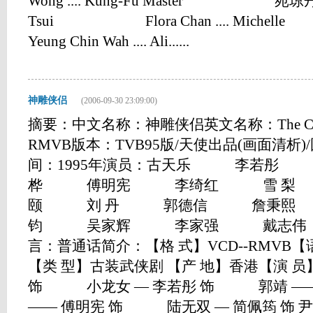
Wong .... Kung-Fu Master 苑琼丹 King-
Tsui Flora Chan .... Mich
Yeung Chin Wah .... Ali......
神雕侠侣
(2006-09-30 23:09:00)
摘要：中文名称：神雕侠侣英文名称：The Cond
RMVB版本：TVB95版/天使出品(画面清析)/
间：1995年演员：古天乐 李若彤
桦 傅明宪 李绮红 雪 梨
颐 刘 丹 郭德信 詹秉熙
钧 吴家辉 李家强 戴志伟 
言：普通话简介：【格 式】VCD--RMVB
【类 型】古装武侠剧 【产 地】香港【演 员
饰 小龙女 — 李若彤 饰 郭靖 
—— 傅明宪 饰 陆无双 — 简佩筠 饰 尹