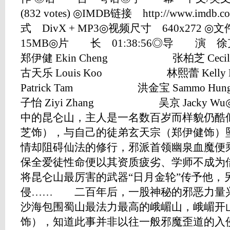
(832 votes) ◎IMDB链接 http://www.imdb.c
式 DivX + MP3◎视频尺寸 640x272 ◎文
15MB◎片 长 01:38:56◎导 演 徐克
郑伊健 Ekin Cheng 张柏芝 Ce
古天乐 Louis Koo 林熙蕾 Ke
Patrick Tam 洪金宝 Sammo 
子怡 Ziyi Zhang 吴京 Jack
中的昆仑山，主人是一名数百岁而样貌仍酷
芝饰），与自己的徒弟玄天宗（郑伊健饰）
情却阻碍仙法的修行，邪派首领幽泉血魔便
保全爱徒性命便以其资质疲劣、学师不成为
将昆仑山最厉害的武器“日月金轮”传予他，
侵…… 二百年后，一股神秘的邪恶力量
沙海包围蜀山最法力最高的峨嵋山，峨嵋开
饰），知道此事并非以往一般邪魔歪道的入