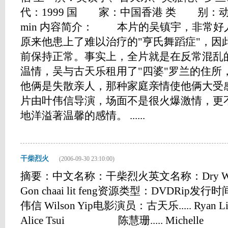
代：1999 国 家：中国香港 类 别：动
min 内容简介： 本片的吴镇宇，非常好
原来他患上了难以治疗的"亨氏舞蹈症"，因
前保持正常。事实上，全片就是在反常混乱
温情，吴与古天乐租用了"四婆"罗兰的住所
他俩是失散亲人，那种家庭亲情使他俩大受
片由叶伟信导演，场面不是很火爆激情，更
地洋溢著温馨的感情。 ......
干柴烈火
(2006-09-30 23:10:00)
摘要：中文名称：干柴烈火英文名称：Dry Wood 
Gon chaai lit feng资源类型：DVDRip
伟信 Wilson Yip电影演员：古天乐..... Ry
Alice Tsui 陈慧珊..... Michel