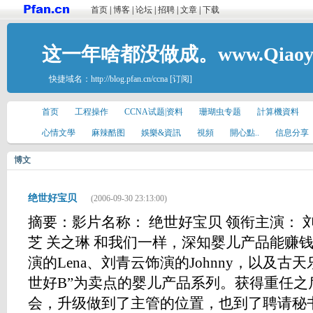
首页
|
博客
|
论坛
|
招聘
|
文章
|
下载
这一年啥都没做成。www.Qiaoyis
快捷域名：
http://blog.pfan.cn/ccna
[订阅]
首页
工程操作
CCNA试题|资料
珊瑚虫专题
計算機資料
心情文學
麻辣酷图
娛樂&資訊
視頻
開心點..
信息分享
博文
绝世好宝贝
(2006-09-30 23:13:00)
摘要：影片名称： 绝世好宝贝 领衔主演： 刘
芝 关之琳 和我们一样，深知婴儿产品能赚
演的Lena、刘青云饰演的Johnny，以及古天
世好B”为卖点的婴儿产品系列。获得重任之后
会，升级做到了主管的位置，也到了聘请秘