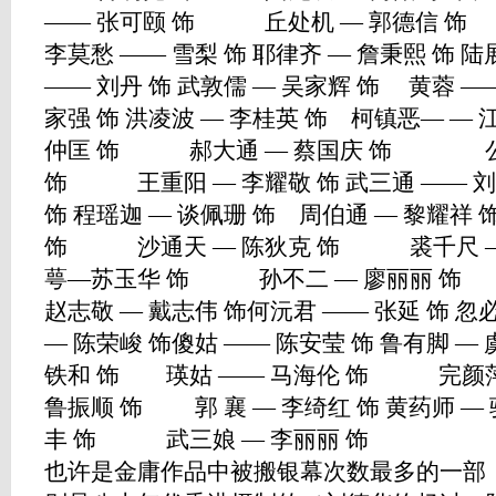
—— 张可颐 饰 丘处机 — 郭德信 饰
李莫愁 —— 雪梨 饰 耶律齐 — 詹秉熙 饰 陆
—— 刘丹 饰 武敦儒 — 吴家辉 饰 黄蓉 ——
家强 饰 洪凌波 — 李桂英 饰 柯镇恶— —
仲匡 饰 郝大通 — 蔡国庆 饰 公孙
饰 王重阳 — 李耀敬 饰 武三通 —— 刘江
饰 程瑶迦 — 谈佩珊 饰 周伯通 — 黎耀
饰 沙通天 — 陈狄克 饰 裘千尺 
萼—苏玉华 饰 孙不二 — 廖丽丽 饰
赵志敬 — 戴志伟 饰何沅君 —— 张延 饰 忽
— 陈荣峻 饰傻姑 —— 陈安莹 饰 鲁有脚 —
铁和 饰 瑛姑 —— 马海伦 饰 完颜萍 
鲁振顺 饰 郭 襄 — 李绮红 饰 黄药师 — 
丰 饰 武三娘 — 李丽丽 饰 【
也许是金庸作品中被搬银幕次数最多的一部