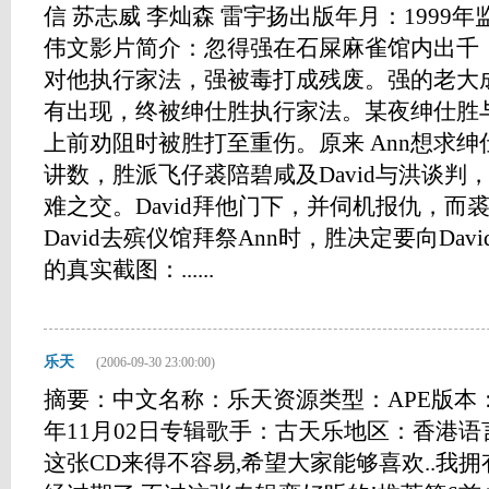
信 苏志威 李灿森 雷宇扬出版年月：1999
伟文影片简介：忽得强在石屎麻雀馆内出千
对他执行家法，强被毒打成残废。强的老大
有出现，终被绅仕胜执行家法。某夜绅仕胜与 A
上前劝阻时被胜打至重伤。原来 Ann想求
讲数，胜派飞仔裘陪碧咸及David与洪谈判，
难之交。David拜他门下，并伺机报仇，而裘
David去殡仪馆拜祭Ann时，胜决定要向David
的真实截图：......
乐天
(2006-09-30 23:00:00)
摘要：中文名称：乐天资源类型：APE版本：
年11月02日专辑歌手：古天乐地区：香港语
这张CD来得不容易,希望大家能够喜欢..我