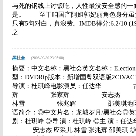
与死的钢线上讨饭吃，人性最没安全感的一
是。 至于咱国产阿姐郭妃丽角色身分虽
只有5句对白，真浪费。IMDB得分:6.2/10 (19 
之......
黑社会
(2006-09-30 23:05:00)
摘要：中文名称：黑社会英文名称：Electi
型：DVDRip版本：新增国粤双语版2CD/AC
导演：杜琪峰电影演员：任达华
辉 张家辉 安志
林雪 张兆辉 邵美琪地区：香
语简介：◎中文片名：龙城岁月/黑社会◎英文片名
剧：杜琪峰 ◎导 演：杜琪峰 ◎主 演：任
安志杰 应采儿 林雪 张兆辉 邵美琪 ◎类