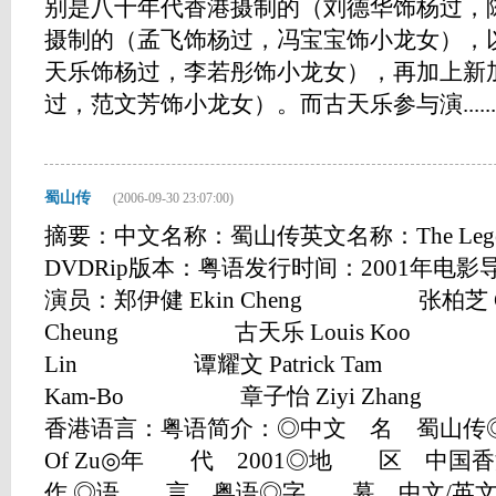
别是八十年代香港摄制的（刘德华饰杨过，
摄制的（孟飞饰杨过，冯宝宝饰小龙女），
天乐饰杨过，李若彤饰小龙女），再加上新
过，范文芳饰小龙女）。而古天乐参与演......
蜀山传
(2006-09-30 23:07:00)
摘要：中文名称：蜀山传英文名称：The Legen
DVDRip版本：粤语发行时间：2001年电影导演
演员：郑伊健 Ekin Cheng 张柏芝 Cec
Cheung 古天乐 Louis Koo 林
Lin 谭耀文 Patrick Tam 洪金宝
Kam-Bo 章子怡 Ziyi Zhang 
香港语言：粤语简介：◎中文 名 蜀山传◎片 
Of Zu◎年 代 2001◎地 区 中
作 ◎语 言 粤语◎字 幕 中文/英文◎IM