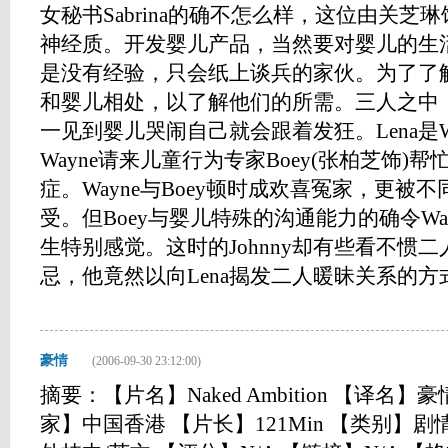
女秘书Sabrina的确不怎么样，这位由关芝琳饰
神经质。开发婴儿产品，当然要对婴儿的生
是没有经验，只会纸上谈兵的家伙。为了了
和婴儿相处，以了解他们的所需。三人之中，
一见到婴儿哭闹自己就会跟着发狂。Lena是W
Wayne请来儿童行为专家Boey(张柏芝饰)帮
症。Wayne与Boey顿时成欢喜冤家，更被
受。但Boey与婴儿特殊的沟通能力的确令Wa
生特别感觉。这时的Johnny却有些看不惯
忌，他竟然以向Lena揭发二人暖昧关系的方式，
豪情
(2006-09-30 23:12:00)
摘要：【片名】Naked Ambition 【译名】豪
家】中国香港 【片长】121Min 【类别】剧