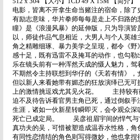
512 x 304 【大小】1CD 49 X 15M
电影，皆离不开拿生命当赌注的宿命，除了
有励志意味，华片拳师每每是走上不归路
瞳》是《浪漫风暴》的延伸版，只为导演皆
以，师徒作品气息相近，大男人与个人英雄
角之精雕细琢、暴力美学之呈现，都令《野
感十足，既有迅雷不及掩耳的动作，也勾
乐在镜头前有一种浑然天成的慑人魅力，驾
不期然令主持联想到华仔的《天若有情》，
但以新人来看她带有媚态的狂放演绎已无可
上的激情挑逗戏尤其见火花。 主持较有
迫不及待告诉看官男主角已死，通过倒叙手
生涯，诸如一伙新星转瞬即灭，会令观众深
死亡已成定局。 吴彦祖眉宇间的悍气与
真功夫的吴，可惜被塑造成温吞水性格，角
有同性恋情结的角色则写得微妙，他也拿捏