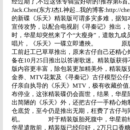
经过期了,不过这张专辑蛮好听的!推荐第6首,旋
Jack.Chen(东方J杰L神起...我的博客:http://che
的新碟《乐天》精装版可谓多灾多难，据知
宣传攻势，以配合电视剧《寻秦记》推出，
时，华星却突然来了个“大瘦身”，遣散九成
唱片，《乐天》一碟立即遭殃。 原版
工前赶工已草草推出，原来古仔自己还精心
备在10月25日推出以答谢歌迷。精装版获
版内容更丰富，除包装更加精美外，精装版
金券、MTV花絮及《寻秦记》古仔模型公
仔亲自执导的《乐天》MTV，极有收藏价
布停业，这张精装碟仍会面世，结果，华星
出简陋的《乐天》外，还把古仔一手精心炮
仓底货，至今仍是推出无期，枉费了古仔与
机。 对于精装版胎死腹中，华星前经
华星遣散前，精装版已经印好，2万只口香