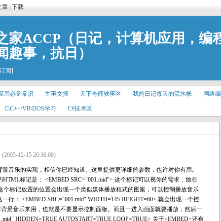
文章
|
下载
之家ACCP（日记，计算机应用，编
闻趣事，抗日）
[订阅]
应用必备常识
军事文摘
天下奇闻轶事区
我的日记每天的流水帐
网络编
C\C++\VB\DOS学习
C#技术区
(2005-12-15 20:36:00)
关于背景音乐的实现，相信你已经知道。这里提供更详细的参数，也许对你有用。
ML标记是： <EMBED SRC="001.mid"> 这个标记可以视你的需求，放在
方。在这个标记放置的位置会出现一个类似媒体播放程式的图案，可以控制播放音乐
ED SRC="001.mid" WIDTH=145 HEIGHT=60> 就会出现一个控
作背景音乐来用，也就是不要显示控制面板。而且一进入画面就要播放，然后一
id" HIDDEN=TRUE AUTOSTART=TRUE LOOP=TRUE> 关于<EMBED>还有