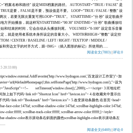
名称和路径" 设定MIDI档案的路径。 AUTOSTART="TRUE / FALSE" 是
要，FALSE是不要，预设值是不要。 LOOP="TRUE / FALSE / 整数" 设
若要无限次重复可用LOOP="TRUE"。 STARTTIIME="分:秒" 设定歌曲开
播放，就这样写STARTTIIME="00:30" ENDTIME="分:秒" 歌曲播放结
结束的时间，它会自动从头播放到尾。 VOLUMEE="0-100" 设定音乐音量
定，就是使用者系统本身所设定的音量大小。 WIDTH和HIGH="整数" 设定控
CENTER / BASELINE / LEFT / RIGHT / TEXTTOP / MIDDLE /
定控制面板和旁边文字的对齐方式，跟<IMG>（插入图形的标记）所使用的......
阅读全文(7883)
|
评论:0
5 20:33:00)
window.external.AddFavorite('http://www.bydragon.com','百龙设计工作室')">加
vior='url(#default#homepage)';this.setHomePage('http://www.bydragon.com');">设为
vaScript"><!-- setTimeout('window.close();',2000);--></script> 3.IE地址栏
代码<link rel="Shortcut Icon" href="favicon.ico"> 4.在收藏夹中显示出
ink rel="Bookmark" href="favicon.ico"> 5.改变滚动条颜色:在首页<head>
color:147faf; scrollbar-shadow-color:147faf; scrollbar-highlight-color:147faf;
ow-color:ffffff; scrollbar-track-color:ffffff; scrollbar-arrow-color:ffffff;}</style>
llbar-shadow-color表示滚动条右斜面的颜色scrollbar-highlight-color表示滚动条左
...
阅读全文(6469)
|
评论:0