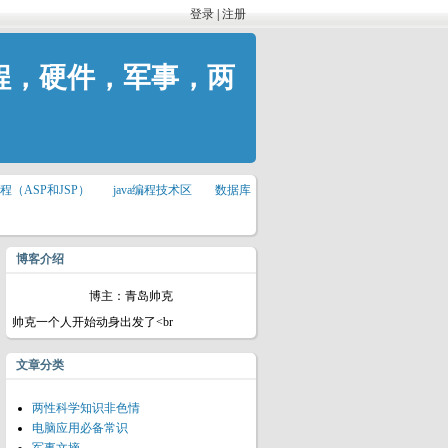
登录
|
注册
程，硬件，军事，两
程（ASP和JSP）
java编程技术区
数据库
博客介绍
博主：青岛帅克
帅克一个人开始动身出发了<br
文章分类
两性科学知识非色情
电脑应用必备常识