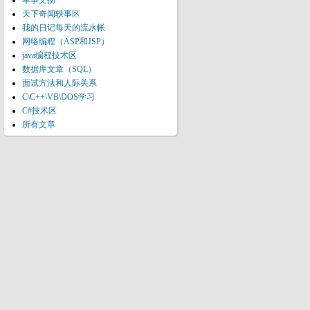
军事文摘
天下奇闻轶事区
我的日记每天的流水帐
网络编程（ASP和JSP）
java编程技术区
数据库文章（SQL）
面试方法和人际关系
C\C++\VB\DOS学习
C#技术区
所有文章