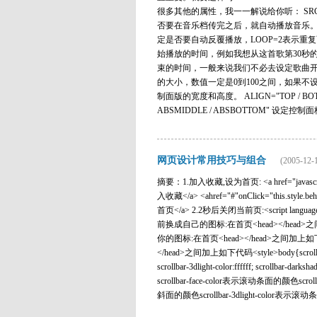
很多其他的属性，我一一解说给你听： SRC="档案
否要在音乐档传完之后，就自动播放音乐。TRUE是
定是否要自动反覆播放，LOOP=2表示重复两次，
始播放的时间，例如我想从这首歌第30秒的地方开始
束的时间，一般来说我们不必去设定歌曲开始和
的大小，数值一定是0到100之间，如果不设
制面版的宽度和高度。 ALIGN="TOP / BOTTOM / 
ABSMIDDLE / ABSBOTTOM" 设
网页设计常用技巧与组合
(2005-12-1
摘要：1.加入收藏,设为首页: <a href="javascript:
入收藏</a> <ahref="#"onClick="this.style.beha
首页</a> 2.2秒后关闭当前页:<script language="Ja
前换成自己的图标:在首页<head></head>之间加上如下
你的图标:在首页<head></head>之间加上如下代码<l
</head>之间加上如下代码<style>body{scrollbar-face-
scrollbar-3dlight-color:ffffff; scrollbar-darkshad
scrollbar-face-color表示滚动条面的颜色scro
斜面的颜色scrollbar-3dlight-color表示滚动条...