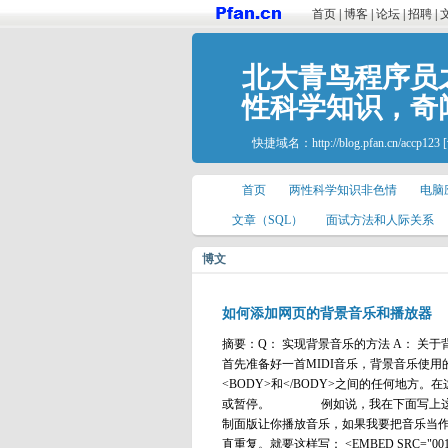
首页
|
博客
|
论坛
|
招聘
|
北大青鸟程序员
性科学知识，奇
快捷域名：
http://blog.pfan.cn/accp123
首页
两性科学知识非色情
电脑
文章（SQL）
面试方法和人际关系
博文
如何添加网页的背景音乐和播放器
摘要：Q： 实现背景音乐的方法 A： 
首先准备好一首MIDI音乐，背景音乐使用的HT
<BODY>和</BODY>之间的任何地
或暂停。 例如说，我在下面写上这一行： <EMB
制面版让你播放音乐，如果我要把音乐当
直重复。就要这样写： <EMBED SRC="001.m