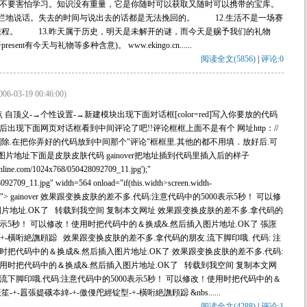
.不要害怕学习。知识没有重量，它是你随时可以获取又随时可以携带的宝库。
拦地说话。失去的时间与说出去的话都是无法挽回的。 12.生活不是一场赛
旅程。 13.昨天属于历史，明天是未解开的谜，而今天是赐予我们的礼物
ent有今天与礼物等多种含意)。 www.ekingo.cn......
阅读全文(5856)
|
评论:0
006-03-19 00:46:00)
次点 自顶义-→个性设置-→新建模块出现下面对话框[color=red]写入你要放的代码
后出现下面网页对话框看到中间评论了吧!!评论框框上面不是有个 网址http：//
都删除.在把你弄好的代码放到中间那个"评论"框框里.其他的都不用填．放好后.可
片地址下面是皮肤皮肤代码 gainover把地址插到代码里插入后的样子
online.com/1024x768/050428092709_11.jpg');"
8092709_11.jpg" width=564 onload="if(this.width>screen.width-
 border=0>)';"> gainover 效果跟变换皮肤的差不多.代码:注意代码中的5000表示5秒！ 可以修
片地址.OK了 转载到我空间 复制本文网址 效果跟变换皮肤的差不多.拿代码的
0表示5秒！ 可以修改！使用时把代码中的＆换成&.然后插入图片地址.OK了 張誑
-+-橫哘絶譕頋跽 效果跟变换皮肤的差不多.拿代码的朋友.流下脚印哦. 代码: 注
用时把代码中的＆换成&.然后插入图片地址.OK了 效果跟变换皮肤的差不多.代码:
使用时把代码中的＆换成&.然后插入图片地址.OK了 转载到我空间 复制本文网
流下脚印哦.代码:注意代码中的5000表示5秒！ 可以修改！使用时把代码中的＆
-囂張媞硪夲緈-+-傲僈戺經锭型-+-橫哘絶譕頋跽 &nbs......
阅读全文(4288)
|
评论:1