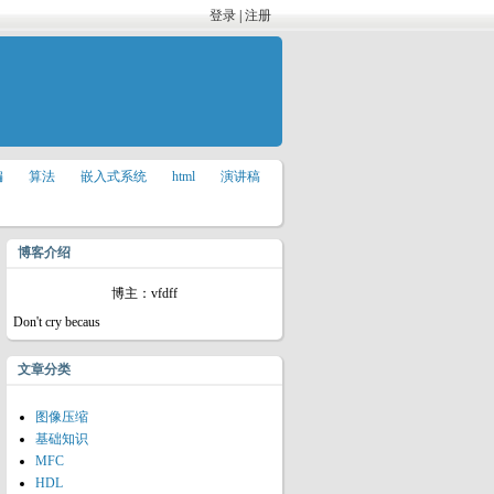
登录
|
注册
编
算法
嵌入式系统
html
演讲稿
博客介绍
博主：vfdff
Don't cry becaus
文章分类
图像压缩
基础知识
MFC
HDL