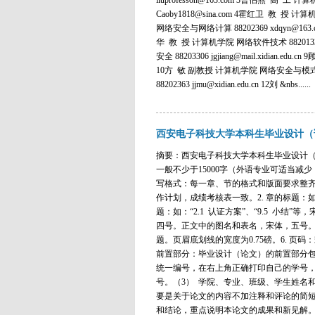
liuprofesson@163.com 3曹伯燕 高
Caoby1818@sina.com 4霍红卫 教 授 计算
网络安全与网络计算 88202369 xdqyn@163.
华 教 授 计算机学院 网络软件技术 88201334 
安全 88203306 jgjiang@mail.xidian.
10方 敏 副教授 计算机学院 网络安全与模式识别 1
88202363 jjmu@xidian.edu.cn 12刘 &nbs......
西安电子科技大学本科生毕业设计（
摘要：西安电子科技大学本科生毕业设计（
一般不少于15000字（外语专业可适当减少
写格式：每一章、节的格式和版面要求整齐划
作计划，成绩考核表一致。2. 章的标题：如
题：如：“2.1 认证方案”、“9.5 小结”等，
四号。正文中的图名和表名，宋体，五号。
题。页眉底划线的宽度为0.75磅。6. 页
前置部分：毕业设计（论文）的前置部分包
统一编号，在右上角正确打印自己的学号，
号。（3） 学院、专业、班级、学生姓名
要是关于论文的内容不加注释和评论的简
和结论，重点说明本论文的成果和新见解