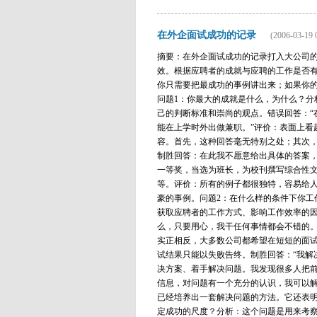
在外企面试成功的记录
(2006-03-19 
摘要：在外企面试成功的记录打入大公司
效。根据应聘者的成就与应聘的工作是否有
你只需要把最成功的事例讲出来；如果你
问题1：你最大的成就是什么，为什么？分
己的判断标准和崇尚的观点。错误回答：“
能在上学时外出做兼职。”评价：表面上看
容。首先，这种回答毫无特别之处；其次
制胜回答：在此我不愿意给出具体的答案
一等奖，当选为班长，为校刊撰写综合性文
等。评价：所有的例子都很独特，容易给
豪的事例。问题2：在什么样的条件下你工
获取应聘者的工作方式、影响工作效率的因
么，只要用心，我干任何事情都会不错的。
实正相反，大多数公司都希望在短短的面
试结果只能以失败告终。制胜回答：“我解
决方案、着手解决问题。我发现很多人把
信息，对问题有一个充分的认识，我可以解
已经培养出一套解决问题的方法。它还表明
定成功的尺度？分析：这个问题是用来考察应