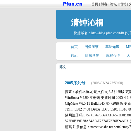
首页
|
博客
|
论坛
|
招聘
|
清钟沁桐
快捷域名：
http://blog.pfan.cn/vfdff
[订
首页
图像压缩
基础知识
M
Flash
情感世界
编程心得
大
博文
2005序列号
(2006-03-24 23:59:00)
摘要：软件名称 心动文件夹 3.5 注册版 更新时间 20
WinBoost V4.90 注册码 更新时间 2005-4-1 注册
ClipMate V6.5.11 Build 545 汉化破解版 更新时
7DFF-3E82-7468-D9EA-5D75-359C-F
煞网注册码:E7574E7676B24AF3-573E0B39
573E0B39D58A54A0-E7574E7676B24A
册码 注册信息：name:tiansha.net serial 