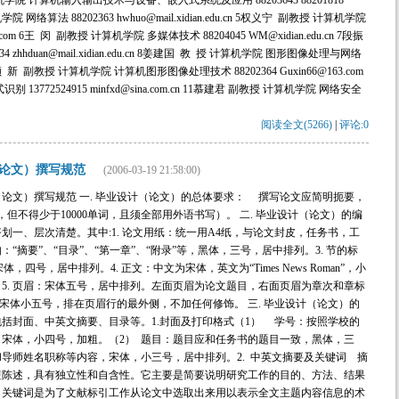
 工 计算机学院 计算机输入输出技术与设备、嵌入式系统及应用 88203643 88201818
机学院 网络算法 88202363 hwhuo@mail.xidian.edu.cn 5权义宁 副教授 计算机学院
com 6王 闵 副教授 计算机学院 多媒体技术 88204045 WM@xidian.edu.cn 7段振
zhhduan@mail.xidian.edu.cn 8姜建国 教 授 计算机学院 图形图像处理与网络
edu.cn 9顾 新 副教授 计算机学院 计算机图形图像处理技术 88202364 Guxin66@163.com
3772524915 minfxd@sina.com.cn 11慕建君 副教授 计算机学院 网络安全
阅读全文(5266)
|
评论:0
论文）撰写规范
(2006-03-19 21:58:00)
论文）撰写规范 一. 毕业设计（论文）的总体要求： 撰写论文应简明扼要，
，但不得少于10000单词，且须全部用外语书写）。 二. 毕业设计（论文）的编
一、层次清楚。其中:1. 论文用纸：统一用A4纸，与论文封皮，任务书，工
：“摘要”、“目录”、“第一章”、“附录”等，黑体，三号，居中排列。3. 节的标
宋体，四号，居中排列。4. 正文：中文为宋体，英文为“Times News Roman”，小
5. 页眉：宋体五号，居中排列。左面页眉为论文题目，右面页眉为章次和章标
码：宋体小五号，排在页眉行的最外侧，不加任何修饰。 三. 毕业设计（论文）的
括封面、中英文摘要、目录等。1.封面及打印格式（1） 学号：按照学校的
宋体，小四号，加粗。（2） 题目：题目应和任务书的题目一致，黑体，三
和导师姓名职称等内容，宋体，小三号，居中排列。2. 中英文摘要及关键词 摘
短陈述，具有独立性和自含性。它主要是简要说明研究工作的目的、方法、结果
。关键词是为了文献标引工作从论文中选取出来用以表示全文主题内容信息的术