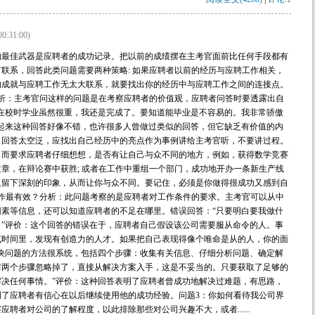
00:31:00)
的最佳武器是应聘者的成功记录。把以前的成绩摆在主考官面前比任何手段都有
联系，回答此类问题需要两种策略: 如果应聘者以前的经历与应聘工作相关，
的成就与应聘工作无太大联系，就要找出你的经历中与应聘工作之间的连接点。
析：主考官问这样的问题是在考察应聘者的价值观，应聘者问答时要透露出自
在校时学业虽然很重，我还是完成了。要知道能毕业是不容易的。我非常骄傲
起来这种回答好像不错，也许很多人曾做过类似的回答，但它缺乏有价值的内
，回答太空泛，应找出自己经历中的亮点作为事例讲给主考官听，不要讲过程。
，而要求应聘者仔细想想，是否有让自己与众不同的地方，例如，获得数学竞赛
章，在辩论赛中获胜; 或者在工作中重组一个部门，成功地开办一条新生产线
人留下深刻的印象，从而让你与众不同。要记住，必须是你做得很成功又感到自
作最有效？分析：此问题考察的是应聘者对工作条件的要求。主考官可以从中
素等信息，还可以知道应聘者的不足在哪里。错误回答：“只要明白要我做什
”评价：这个回答的错误在于，应聘者自己假设该公司需要服从命令的人。事
试时间里，发现有创造力的人才。如果把自己表现得像个唯命是从的人，你的面
决问题的方法很系统，包括四个步骤：收集有关信息、仔细分析问题、确定解
前两个步骤忽略掉了，直接从解决方案入手，这是不妥当的。只要获取了足够的
决任何事情。”评价：这种回答表明了应聘者曾成功地解决过难题，有思路，
了应聘者有信心在以后继续使用他的成功经验。问题3：你如何看待我公司界
聘者对公司的了解程度，以此排除那些对公司兴趣不大，或者......