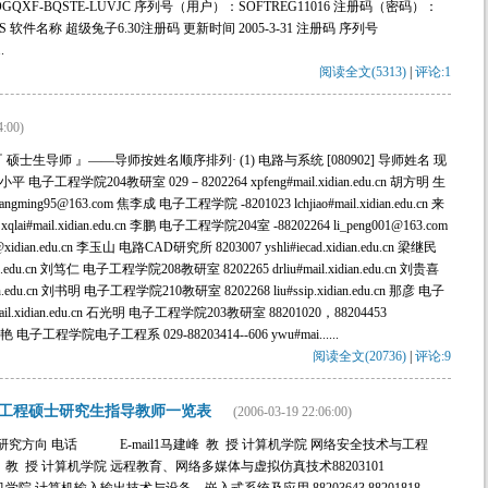
JOG-OGQXF-BQSTE-LUVJC 序列号（用户）：SOFTREG11016 注册码（密码）：
OS 软件名称 超级兔子6.30注册码 更新时间 2005-3-31 注册码 序列号
.
阅读全文(5313)
|
评论:1
4:00)
士生导师 』——导师按姓名顺序排列· (1) 电路与系统 [080902] 导师姓名 现
子工程学院204教研室 029－8202264 xpfeng#mail.xidian.edu.cn 胡方明 生
ngming95@163.com 焦李成 电子工程学院 -8201023 lchjiao#mail.xidian.edu.cn 来
i#mail.xidian.edu.cn 李鹏 电子工程学院204室 -88202264 li_peng001@163.com
n.edu.cn 李玉山 电路CAD研究所 8203007 yshli#iecad.xidian.edu.cn 梁继民
an.edu.cn 刘笃仁 电子工程学院208教研室 8202265 drliu#mail.xidian.edu.cn 刘贵喜
.edu.cn 刘书明 电子工程学院210教研室 8202268 liu#ssip.xidian.edu.cn 那彦 电子
#mail.xidian.edu.cn 石光明 电子工程学院203教研室 88201020，88204453
- - 吴艳 电子工程学院电子工程系 029-88203414--606 ywu#mai......
阅读全文(20736)
|
评论:9
工程硕士研究生指导教师一览表
(2006-03-19 22:06:00)
究方向 电话 E-mail1马建峰 教 授 计算机学院 网络安全技术与工程
 2刘志镜 教 授 计算机学院 远程教育、网络多媒体与虚拟仿真技术88203101