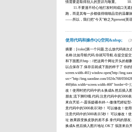
情需要是取得别人的赏识与敬重。 10
11.不要漫不经心地打发时间或口无遮
跑，而是其每一步都值得细细品尝的温馨
——所以，我们把“今天”称之为present(英语pres
使用代码和操作QQ空间&nbsp;
(2
摘要：[/color]第一个问题.怎么放代码依
名称.比如导航代码.你就写导航.在提交提交
和下面图片http：//把这两个网址开头的
以点保存了.保存后就成下面的样子了 你的图
screen.width-461) window.open('http://img.xa
src="http://img.xaonline.com/1024x768/05042
460)this.width=screen.width-460"
改！使用时把代码中的＆换成&.然后插入图
朋友.流下脚印哦.代码:注意代码中的500
來自兲笙-+-囂張媞硪夲緈-+-傲僈戺經锭型
意代码中的5000表示5秒！ 可以修改！使
注意代码中的5000表示5秒！ 可以修改！
址 效果跟变换皮肤的差不多.拿代码的朋友.
换成&.然后插入图片地址.OK了 張誑來自兲笙-+