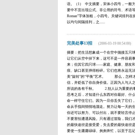
语。（1） 中文摘要，宋体小四号，一般为300
要中不宜出现公式、非公用的符号、术语等。（2
Roman”字体加粗，小四号。关键词排列在摘
以均匀间隔排列，之......
完美处事13招
(2006-03-19 00:54:00)
摘要：把生活想象成一个在空中抛接五只
让它们从空中掉下来，这可不是一件容易
来；但其它四只球——家庭、健康、朋友
痕、缺口甚至摔得粉碎。它们也将永远无法
美“旋转”的“平衡”艺术。 那么，怎样
信，并贬低了你自身价值。正因为人与人
所说的各有千秋。 2.别人认为重要的
思考之后，才知道什么东西对你最好、什
命一样守住它们。因为一旦你丢失了它们
命从手指间悄悄地溜走。努力让每一天的
你还可以努力、可以付出，就不要轻言停
不要害怕遭遇风险。只有通过冒险，我们
的最快途径是接受爱，失去爱的最快途径
要使一生庸庸碌碌、匆匆奔忙，以至于忘