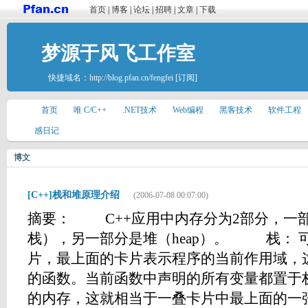
首页
|
博客
|
论坛
|
招聘
|
文章
|
下载
梦源于风飞工作室
快捷域名：
http://blog.pfan.cn/fengfei
[订阅]
首页
唯 C/C++
.NET技术
Web编程
黑客技术
软件工程
感日记
博文
[C++]栈和堆原理介绍
(2006-07-08 00:07:00)
摘要： C++应用中内存分为2部分，一部分
栈），另一部分是堆（heap）。 栈： 
片，最上面的卡片表示程序的当前作用域，
的函数。当前函数中声明的所有变量都置于
的内存，这就相当于一叠卡片中最上面的一