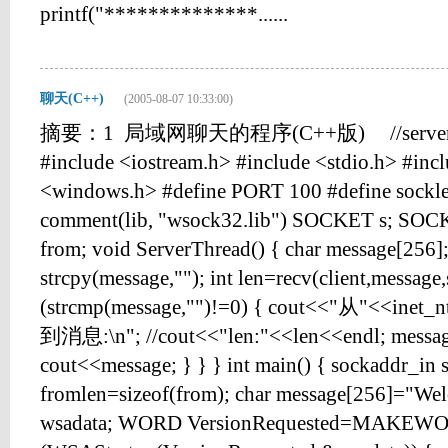
printf("**************......
聊天(C++)
(2005-08-07 10:33:00)
摘要：1 局域网聊天的程序(C++版) //server #in
#include <iostream.h> #include <stdio.h> #incl
<windows.h> #define PORT 100 #define sockle
comment(lib, "wsock32.lib") SOCKET s; SOCK
from; void ServerThread() { char message[256];
strcpy(message,""); int len=recv(client,message,
(strcmp(message,"")!=0) { cout<<"从"<<inet_
到消息:\n"; //cout<<"len:"<<len<<endl; message
cout<<message; } } } int main() { sockaddr_in s
fromlen=sizeof(from); char message[256]="
wsadata; WORD VersionRequested=MAKEWOR