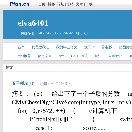
首页
|
博客
|
论坛
|
招聘
|
文章
|
下载
elva6401
快捷域名：
http://blog.pfan.cn/elva6401
[订阅]
首页
我思故我在
我的毕业论文
找工作
看电影
贴图共
mp3推荐
保密文章
acm
C/C++有关
算法
自编程序
T
博文
五子棋AI(II)
(2005-08-07 11:03:00)
摘要：（3） 给出下了一个子后的分数： in
CMyChessDlg::GiveScore(int type, int x, int 
for(i=0;i<572;i++) { //计算机下 if
if(ctable[x][y][i]) { switc
case 1: score......