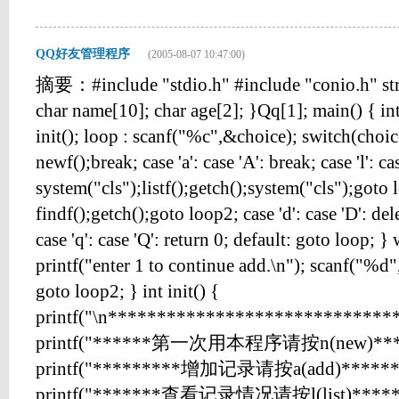
QQ好友管理程序
(2005-08-07 10:47:00)
摘要：#include "stdio.h" #include "conio.h" str
char name[10]; char age[2]; }Qq[1]; main() { in
init(); loop : scanf("%c",&choice); switch(choice)
newf();break; case 'a': case 'A': break; case 'l': cas
system("cls");listf();getch();system("cls");goto lo
findf();getch();goto loop2; case 'd': case 'D': de
case 'q': case 'Q': return 0; default: goto loop; 
printf("enter 1 to continue add.\n"); scanf("%d"
goto loop2; } int init() {
printf("\n******************************
printf("******第一次用本程序请按n(new)****
printf("*********增加记录请按a(add)*******
printf("*******查看记录情况请按l(list)*******