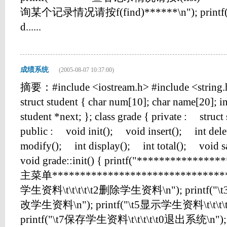
询某个记录情况请按f(find)******\n"); prin
d......
成绩系统
(2005-08-07 10:37:00)
摘要：#include <iostream.h> #include <string.h
struct student { char num[10]; char name[20]; in
student *next; }; class grade { private : struc
public : void init(); void insert(); int dele
modify(); int display(); int total(); void sa
void grade::init() { printf("*************
主菜单**********************************
学生资料\t\t\t\t\t2删除学生资料\n"); printf("\
改学生资料\n"); printf("\t5显示学生资料\t\t\t
printf("\t7保存学生资料\t\t\t\t\t0退出系统\n");