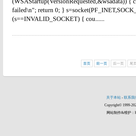
(WSAStartup(VersionRequested,&wsadata)) { c
failed\n"; return 0; } s=socket(PF_INET,SOC
(s==INVALID_SOCKET) { cou......
首页
前一页
后一页
尾
关于本站
-
联系我
Copyright© 1999-202
网站制作&维护：Hann