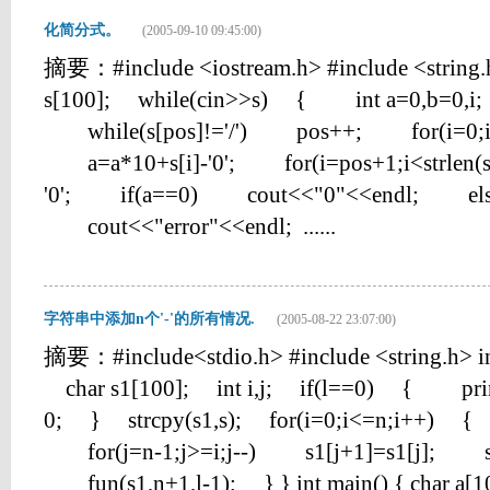
化简分式。
(2005-09-10 09:45:00)
摘要：#include <iostream.h> #include <string.
s[100]; while(cin>>s) { int a=0,b=0,i
while(s[pos]!='/') pos++; for(i=0;i<
a=a*10+s[i]-'0'; for(i=pos+1;i<strlen(
'0'; if(a==0) cout<<"0"<<endl; else 
cout<<"error"<<endl; ......
字符串中添加n个'-'的所有情况.
(2005-08-22 23:07:00)
摘要：#include<stdio.h> #include <string.h> int f
char s1[100]; int i,j; if(l==0) { prin
0; } strcpy(s1,s); for(i=0;i<=n;i++) { 
for(j=n-1;j>=i;j--) s1[j+1]=s1[j]; s1[
fun(s1,n+1,l-1); } } int main() { char a[100]