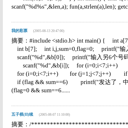
scanf("%d%s",&len,a); fun(a,strlen(a),len); getc
我的彩票
(2005-08-13 20:47:00)
摘要：#include <stdio.h> int main() { int a[7]
int b[7]; int i,j,sum=0,flag=0; printf
scanf("%d",&b[0]); printf("输入另6个号码\n"
scanf("%d",&b[i]); for (i=0;i<7;i++) if 
for (i=0;i<7;i++) for (j=1;j<7;j++) if
if (flag && sum==6) printf("发达了，中
(flag=0 && sum==6......
五子棋(II)续
(2005-08-07 11:10:00)
摘要：/********************************