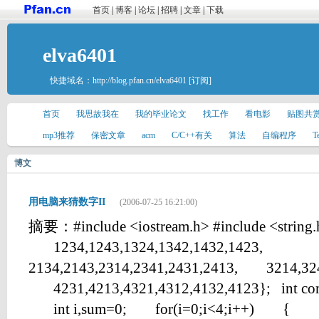
首页
|
博客
|
论坛
|
招聘
|
文章
|
下载
elva6401
快捷域名：
http://blog.pfan.cn/elva6401
[订阅]
首页
我思故我在
我的毕业论文
找工作
看电影
贴图共
mp3推荐
保密文章
acm
C/C++有关
算法
自编程序
T
博文
用电脑来猜数字II
(2006-07-25 16:21:00)
摘要：#include <iostream.h> #include <string.h>
1234,1243,1324,1342,1432,1423,
2134,2143,2314,2341,2431,2413, 3214,324
4231,4213,4321,4312,4132,4123}; int comp(in
int i,sum=0; for(i=0;i<4;i++) { i