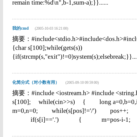
remain time:%d\n",b-1,sum-a);}}......
我的cmd
(2005-10-03 16:21:00)
摘要：#include<stdio.h>#include<dos.h>#includ
{char s[100];while(gets(s))
{if(strcmp(s,"exit")!=0)system(s);elsebreak;}}....
化简分式（对小数有用）
(2005-09-10 09:59:00)
摘要：#include <iostream.h> #include <string.
s[100]; while(cin>>s) { long a=0,b=
m=0,n=0; while(s[pos]!='/') pos++; 
if(s[i]=='.') { m=pos-i-1; 