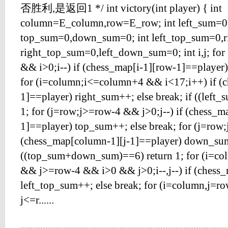
否胜利,是返回1 */ int victory(int player) { int
column=E_column,row=E_row; int left_sum=0,
top_sum=0,down_sum=0; int left_top_sum=0,r
right_top_sum=0,left_down_sum=0; int i,j; fo
&& i>0;i--) if (chess_map[i-1][row-1]==player)
for (i=column;i<=column+4 && i<17;i++) if (c
1]==player) right_sum++; else break; if ((left
1; for (j=row;j>=row-4 && j>0;j--) if (chess_m
1]==player) top_sum++; else break; for (j=row
(chess_map[column-1][j-1]==player) down_sum+
((top_sum+down_sum)==6) return 1; for (i=c
&& j>=row-4 && i>0 && j>0;i--,j--) if (chess_
left_top_sum++; else break; for (i=column,j
j<=r......