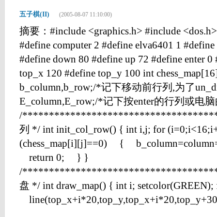
五子棋(II)
(2005-08-07 11:10:00)
摘要：#include <graphics.h> #include <dos.h> 
#define computer 2 #define elva6401 1 #define l
#define down 80 #define up 72 #define enter 0
top_x 120 #define top_y 100 int chess_map[16]
b_column,b_row;/*记下移动前行列,为了un_draw_
E_column,E_row;/*记下按enter的行列或电脑的
/***********************************
列 */ int init_col_row() { int i,j; for (i=0;i<16
(chess_map[i][j]==0) { b_column=column
return 0; } }
/***********************************
盘 */ int draw_map() { int i; setcolor(GREEN);
line(top_x+i*20,top_y,top_x+i*20,top_y+300)