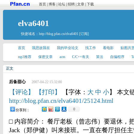
首页
|
博客
|
论坛
|
招聘
|
文章
|
下载
elva6401
快捷域名：
http://blog.pfan.cn/elva6401
[订阅]
首页
我思故我在
我的毕业论文
找工作
看电影
贴图共
mp3推荐
保密文章
acm
C/C++有关
算法
自编程序
T
正文
后备甜心
2007-04-22 15:32:00
【评论】
【打印】
【字体：
大
中
小
】 本文
http://blog.pfan.cn/elva6401/25124.html
0
分享到：
□ 内容简介： 餐厅老板（曾志伟）要退休，
Jack（郑伊健）叫来接班。一直在餐厅担任主管的