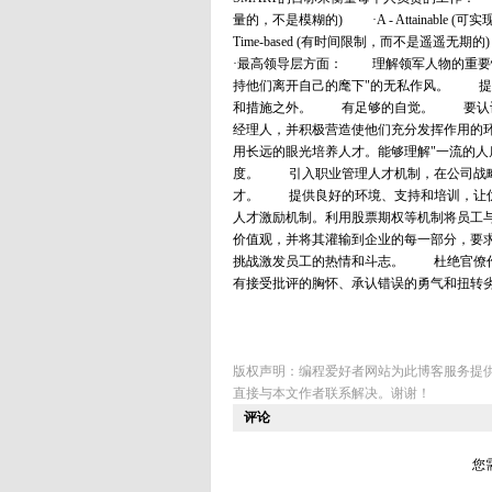
量的，不是模糊的) ·A - Attainable (可
Time-based (有时间限制，而不是
·最高领导层方面： 理解领军人物的重要
持他们离开自己的麾下"的无私作风。 提
和措施之外。 有足够的自觉。 要认识
经理人，并积极营造使他们充分发挥作用的
用长远的眼光培养人才。能够理解"一流的
度。 引入职业管理人才机制，在公司战
才。 提供良好的环境、支持和培训，让
人才激励机制。利用股票期权等机制将员工
价值观，并将其灌输到企业的每一部分，要
挑战激发员工的热情和斗志。 杜绝官僚
有接受批评的胸怀、承认错误的勇气和扭转
版权声明：编程爱好者网站为此博客服务提
直接与本文作者联系解决。谢谢！
评论
您