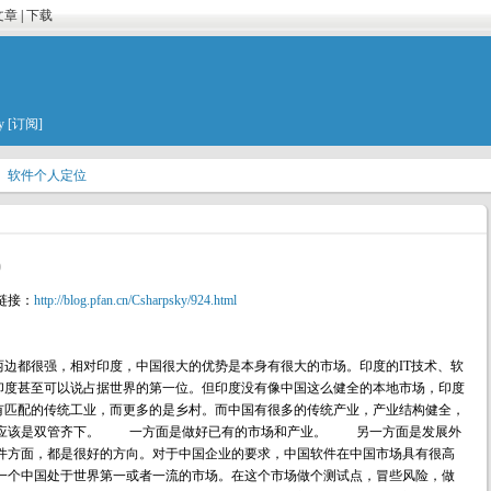
文章
|
下载
y
[订阅]
软件个人定位
0
链接：
http://blog.pfan.cn/Csharpsky/924.html
边都很强，相对印度，中国很大的优势是本身有很大的市场。印度的IT技术、软
印度甚至可以说占据世界的第一位。但印度没有像中国这么健全的本地市场，印度
有匹配的传统工业，而更多的是乡村。而中国有很多的传统产业，产业结构健全，
应该是双管齐下。 一方面是做好已有的市场和产业。 另一方面是发展外
方面，都是很好的方向。对于中国企业的要求，中国软件在中国市场具有很高
个中国处于世界第一或者一流的市场。在这个市场做个测试点，冒些风险，做