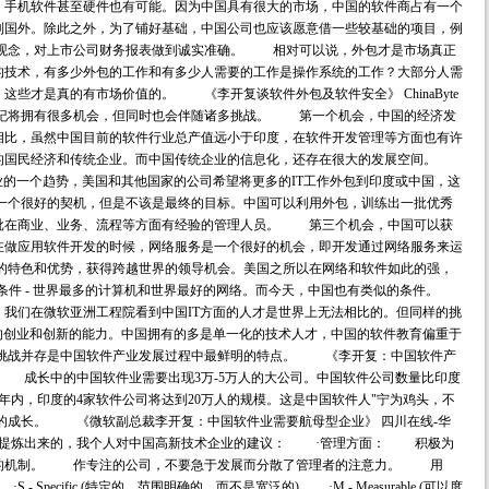
、手机软件甚至硬件也有可能。因为中国具有很大的市场，中国的软件商占有一个
到国外。除此之外，为了铺好基础，中国公司也应该愿意借一些较基础的项目，例
观念，对上市公司财务报表做到诚实准确。 相对可以说，外包才是市场真正
的技术，有多少外包的工作和有多少人需要的工作是操作系统的工作？大部分人需
些才是真的有市场价值的。 《李开复谈软件外包及软件安全》 ChinaByte
21世纪将拥有很多机会，但同时也会伴随诸多挑战。 第一个机会，中国的经济发
相比，虽然中国目前的软件行业总产值远小于印度，在软件开发管理等方面也有许
的国民经济和传统企业。而中国传统企业的信息化，还存在很大的发展空间。
的一个趋势，美国和其他国家的公司希望将更多的IT工作外包到印度或中国，这
个很好的契机，但是不该是最终的目标。中国可以利用外包，训练出一批优秀
批在商业、业务、流程等方面有经验的管理人员。 第三个机会，中国可以获
在做应用软件开发的时候，网络服务是一个很好的机会，即开发通过网络服务来运
特色和优势，获得跨越世界的领导机会。美国之所以在网络和软件如此的强，
的条件 - 世界最多的计算机和世界最好的网络。而今天，中国也有类似的条件。
们在微软亚洲工程院看到中国IT方面的人才是世界上无法相比的。但同样的挑
的创业和创新的能力。中国拥有的多是单一化的技术人才，中国的软件教育偏重于
挑战并存是中国软件产业发展过程中最鲜明的特点。 《李开复：中国软件产
20日 成长中的中国软件业需要出现3万-5万人的大公司。中国软件公司数量比印度
年内，印度的4家软件公司将达到20万人的规模。这是中国软件人"宁为鸡头，不
业的成长。 《微软副总裁李开复：中国软件业需要航母型企业》 四川在线-华
本文中提炼出来的，我个人对中国高新技术企业的建议： ·管理方面： 积极为
发的机制。 作专注的公司，不要急于发展而分散了管理者的注意力。 用
Specific (特定的、范围明确的，而不是宽泛的) ·M - Measurable (可以度