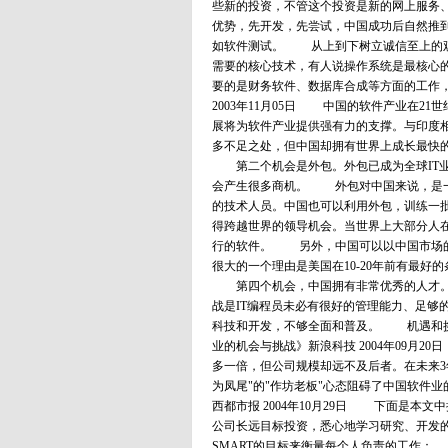
些新的投资，不管这个投资是新的网上服务
优势，先开发，先尝试，中国成功后自然推
如软件测试。 从上到下树立诚信至上的
需要的核心技术，有人说操作系统是最核心
要的是财务软件、数据库合成等方面的工作，这
2003年11月05日 中国的软件产业在
展将为软件产业提供强有力的支撑。与印度
多不足之处，但中国却拥有世界上成长最快
第二个机会是外包。外包已成为全球IT业
会产生很多商机。 外包对中国来说，是一
的技术人员。中国也可以利用外包，训练一
得跨越世界的领导机会。当世界上大部分人
行的软件。 另外，中国可以以中国市场的
很大的一个理由是美国在10-20年前有最好
第四个机会，中国拥有非常优秀的人才。我
战是IT编程员未必有很好的管理能力、足够
科技和开发，不够全面和普及。 机遇和
业的机会与挑战》新浪科技 2004年09月
多一倍，但公司规模却远不及后者。在未来3
为凤尾"的"作坊老板"心态阻碍了中国软件
西都市报 2004年10月29日 下面是
公司长远目标投资，悉心地学习研究、开
SMART的目标来衡量每个人负责的工作： ·S - 