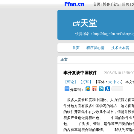
首页
|
博客
|
论坛
|
招聘
|
c#天堂
快捷域名：
http://blog.pfan.cn/Csharpsk
首页
程序员心情
技术大本营
正文
李开复谈中国软件
2005-05-10 13:58:0
【评论】
【打印】
【字体：
大
中
小
】 本文
分享到：
很多人爱拿印度和中国比。人力资源方面两
件外包方面有很多中国学习的地方，这方面
的软件开发集中在少数几个城市，但是并没
很多产业也做得很出色。 中国的软件业
包。 在财务、管理、运作等应用类的软件
的占有率是很合理的事情。 我认为应选一