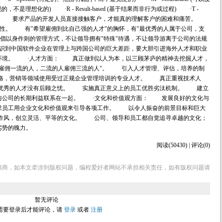
实现的，不是理想化的) ·R - Result-based (基于结果而非行为或过程) ·T -
遥遥无期的) 要求产品的开发人员直接接触客户，才能真的理解客户的困难和痛苦。
性。 有"希望雇佣到比自己强的人才"的胸怀，有"最优秀的人属于公司，支
倡以身作则的管理方式，不让领导拥有"特殊"待遇，不让领导游离于公司的法规
到中国软件企业在管理上与跨国公司的巨大差距，要大胆引进海外人才和职业
环境。 ·人才方面： 真正做到以人为本，以三顾茅庐的精神去挖掘人才，
人雇佣一流的人，二流的人雇佣三流的人"。 引入人才管理、评估，培养的制
略，营销等领域使用受过正规企业管理培训的专业人才。 真正重视技术人
优秀的人才没有后顾之忧。 实施真正意义上的员工优胜劣汰机制。 建立
与公司的长期利益联系在一起。 ·文化和价值观方面： 发展良好的文化与
求员工用企业文化和价值观来引导各项工作。 以令人振奋的前景目标和巨大
作风，创立灵活、平等的文化。 公司、领导和员工都自觉追寻卓越的文化；
劣势的魄力。
阅读(50430) | 评论(0)
供商，如本文牵涉到版权问题，编程爱好者网站不承担相关责任，如有版权问题请
暂无评论
需要登录后才能评论，请
登录
或者
注册