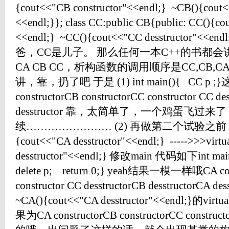
{cout<<"CB constructor"<<endl;} ~CB(){cout<
<<endl;}}; class CC:public CB{public: CC(){co
<<endl;} ~CC(){cout<<"CC desstructor"<
爸，CC是儿子。 那么任何一本C++的书都
CA CB CC，析构函数的调用顺序是CC,CB
讲，靠，扔了吧 于是 (1) int main(){ CC 
constructorCB constructorCC constructor CC de
desstructor 靠，太简单了，一个鸡蛋飞过来
续…………………… (2) 再做第二个试验之前
{cout<<"CA desstructor"<<endl;} ----->>>vir
desstructor"<<endl;} 修改main 代码如下int mai
delete p; return 0;} yeah结果一模一样哦CA cons
constructor CC desstructorCB desstructorCA 
~CA(){cout<<"CA desstructor"<<endl;}的
果为CA constructorCB constructorCC construc