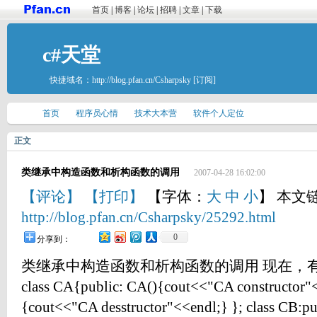
首页
|
博客
|
论坛
|
招聘
|
文章
|
下载
c#天堂
快捷域名：
http://blog.pfan.cn/Csharpsky
[订阅]
首页
程序员心情
技术大本营
软件个人定位
正文
类继承中构造函数和析构函数的调用
2007-04-28 16:02:00
【评论】
【打印】
【字体：
大
中
小
】 本文
http://blog.pfan.cn/Csharpsky/25292.html
0
分享到：
类继承中构造函数和析构函数的调用 现在，
class CA{public: CA(){cout<<"CA constructo
{cout<<"CA desstructor"<<endl;} }; class CB:p