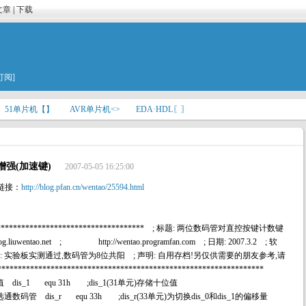
文章
|
下载
订阅]
51单片机【】
AVR单片机<>
EDA·HDL〖〗
增强(加速键)
2007-05-05 16:25:00
链接：
http://blog.pfan.cn/wentao/25594.html
***************************************** ; 标题: 两位数码管对直控按键计数键
.liuwentao.net ; http://wentao.programfan.com ; 日期: 2007.3.2 ; 软
X51 ; 说明: 实验板实测通过,数码管为8位共阳 ; 声明: 自用存档!另仅供需要的朋友参考,请
*********************************************************
位值 dis_1 equ 31h ;dis_1(31单元)存储十位值
码选通数码管 dis_r equ 33h ;dis_r(33单元)为切换dis_0和dis_1的偏移量