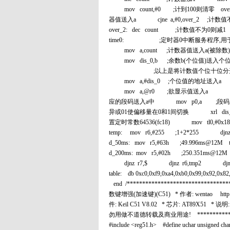
mov count,#0 ;计到100则清零 ov
器值送入a cjne a,#0,over_2 ;
over_2: dec count ;计数值不为0则减1 ret ;-------
time0: ;定时器0中断服务程序,用于数
mov a,count ;计数器值送入a(被
mov dis_0,b ;余数b(个位值)送入
;以上是将计数值个位十位分开
mov a,#dis_0 ;个位值的地址送入a
mov a,@r0 ;欲显示值送入a ;(dis_
应的段码送入a中 mov p0,a ;段码送入
异或01使偏移量在0和1间切换 xrl dis_b,#0
置定时常数64536(fc18) mov tl0,#0x18 
temp: mov r6,#255 ;1+2*255
d_50ms: mov r5,#63h ;49.996ms@
d_200ms: mov r5,#02h ;250.351ms@12M
djnz r7,$ djnz r6,tmp2 djn
table: db 0xc0,0xf9,0xa4,0xb0,0x
end /*****************************
数键增强(加速键)(C51) * 作者: wentao http://b
件: Keil C51 V8.02 * 芯片: AT89
勿用做不道德转载及商业用途! ******************
#include <reg51.h> #define uchar unsig