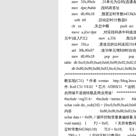
mov 31h,#0xfe ;31单元为位码(选通
mov dptr,#table ;段码表首址 mov
mov tl0,#0x18 ;预置定时常数645
setb tr0 ;启动定时/计数器0
clr ea ;关总中断 push a
movc a,@a+dptr ;对应段码表中码
元中)送入P2口 mov a,31h 
mov 31h,a ;更改后的位码送回31
anl 30h,#0x07 ;使30单元增到8
mov tl0,#0x18 pop psw p
table: db 0xc0,0xf9,0xa4,0xb0,0x9
db 0x80,0x90,0x88,0x83,0xc6,0xa1
/*********************************
断实现(C51) * 作者: wentao http://blog.liu
件: Keil C51 V8.02 * 芯片: AT89
勿用做不道德转载及商业用途! ******************
#include <reg51.h> #include <intrins.h> #d
uchar code dis_code[16] = {0xc0,0x
内容 0x80,0x90,0x88,0x83,0x
uchar data i = 0x00; // 循环控制变量兼偏移
void main() { P2 = 0xff; // 关
定时常数64536(fc18) TL0 = 0x18;
TR0 = 1; // 启动定时/计数器0 while(1);