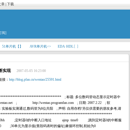
文章
|
下载
订阅]
51单片机【】
AVR单片机<>
EDA·HDL〖〗
断实现
2007-05-05 16:23:00
链接：
http://blog.pfan.cn/wentao/25591.html
***************************************** ; 标题: 多位数码管动态显示定时器中
entao.net ; http://wentao.programfan.com ; 日期: 2007.2.22 ; 软
X51 ; 说明: 实验板实测通过,数码管为8位共阳 ; 声明: 自用存档!另仅供需要的朋友参考,请
*********************************************************
g 000bh ;定时器0的中断入口地址 ajmp time0 ;跳到定时器0的中断服
 30h,#0 ;30单元为显示值(查段码表时的偏址)兼循环控制,初始为0