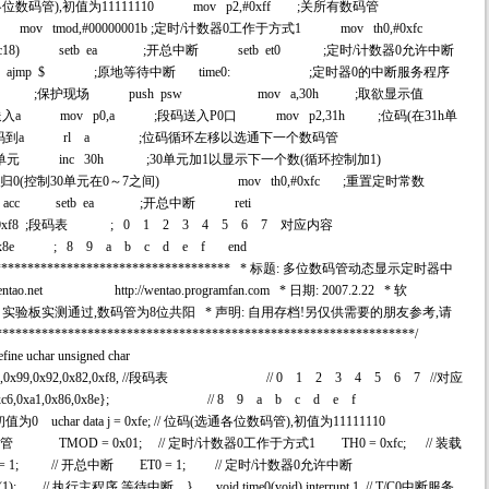
各位数码管),初值为11111110 mov p2,#0xff ;关所有数码管
 tmod,#00000001b ;定时/计数器0工作于方式1 mov th0,#0xfc
36(fc18) setb ea ;开总中断 setb et0 ;定时/计数器0允许中断
 ajmp $ ;原地等待中断 time0: ;定时器0的中断服务程序
cc ;保护现场 push psw mov a,30h ;取欲显示值
值送入a mov p0,a ;段码送入P0口 mov p2,31h ;位码(在31h单
;取位码到a rl a ;位码循环左移以选通下一个数码管
h单元 inc 30h ;30单元加1以显示下一个数(循环控制加1)
时自动归0(控制30单元在0～7之间) mov th0,#0xfc ;重置定时常数
op acc setb ea ;开总中断 reti
9,0x92,0x82,0xf8 ;段码表 ; 0 1 2 3 4 5 6 7 对应内容
,0x86,0x8e ; 8 9 a b c d e f end
***************************************** * 标题: 多位数码管动态显示定时器中
wentao.net http://wentao.programfan.com * 日期: 2007.2.22 * 软
X51 * 说明: 实验板实测通过,数码管为8位共阳 * 声明: 自用存档!另仅供需要的朋友参考,请
********************************************************/
efine uchar unsigned char
f9,0xa4,0xb0,0x99,0x92,0x82,0xf8, //段码表 // 0 1 2 3 4 5 6 7 //对应
c6,0xa1,0x86,0x8e}; // 8 9 a b c d e f
量,初值为0 uchar data j = 0xfe; // 位码(选通各位数码管),初值为11111110
所有数码管 TMOD = 0x01; // 定时/计数器0工作于方式1 TH0 = 0xfc; // 装载
 EA = 1; // 开总中断 ET0 = 1; // 定时/计数器0允许中断
 // 执行主程序,等待中断 } void time0(void) interrupt 1 // T/C0中断服务