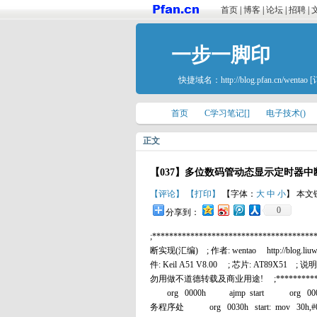
首页
|
博客
|
论坛
|
招聘
|
一步一脚印
快捷域名：
http://blog.pfan.cn/wentao
[
首页
C学习笔记[]
电子技术()
正文
【037】多位数码管动态显示定时器中
【评论】
【打印】
【字体：
大
中
小
】 本文
0
分享到：
;*********************************
断实现(汇编) ; 作者: wentao http://blog.liuw
件: Keil A51 V8.00 ; 芯片: AT89
勿用做不道德转载及商业用途! ;*****************
org 0000h ajmp start or
务程序处 org 0030h start: mov