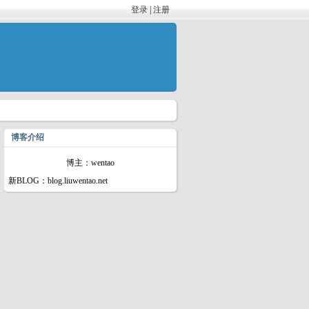
登录
|
注册
博客介绍
博主：wentao
新BLOG：blog.liuwentao.net