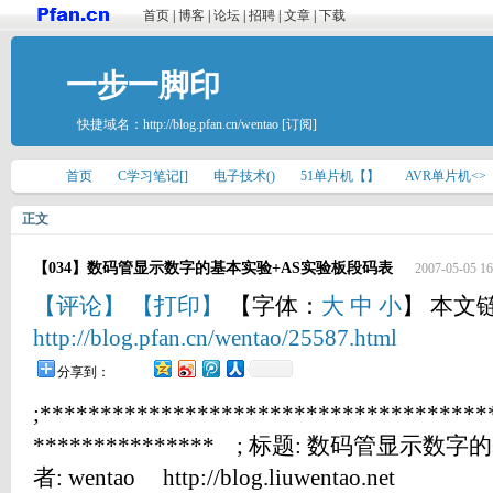
首页
|
博客
|
论坛
|
招聘
|
文章
|
下载
一步一脚印
快捷域名：
http://blog.pfan.cn/wentao
[订阅]
首页
C学习笔记[]
电子技术()
51单片机【】
AVR单片机<>
正文
【034】数码管显示数字的基本实验+AS实验板段码表
2007-05-05 16
【评论】
【打印】
【字体：
大
中
小
】 本文
http://blog.pfan.cn/wentao/25587.html
分享到：
;*************************************
*************** ; 标题: 数码管显示数
者: wentao http://blog.liuwentao.net