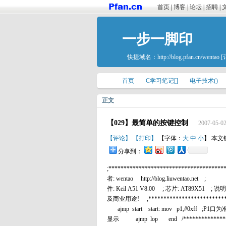
首页
|
博客
|
论坛
|
招聘
|
一步一脚印
快捷域名：
http://blog.pfan.cn/wentao
[
首页
C学习笔记[]
电子技术()
正文
【029】最简单的按键控制
2007-05-02
【评论】
【打印】
【字体：
大
中
小
】 本文
分享到：
;**********************************
者: wentao http://blog.liuwentao.net 
件: Keil A51 V8.00 ; 芯片: AT8
及商业用途! ;**************************
ajmp start start: mov p1,#0xf
显示 ajmp lop end /******************