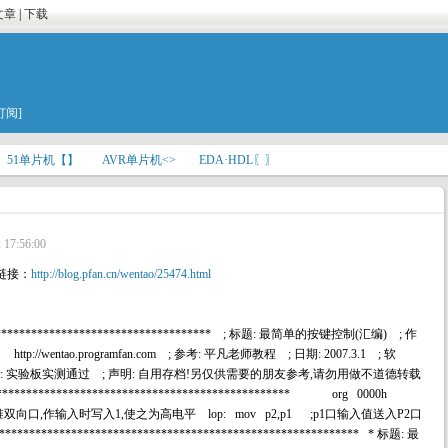
文章
|
下载
订阅]
51单片机【】
AVR单片机<>
EDA·HDL〖〗
 17:56:00
链接：
http://blog.pfan.cn/wentao/25474.html
**************************************** ; 标题: 最简单的按键控制(汇编) ; 作
; http://wentao.programfan.com ; 参考: 平凡老师教程 ; 日期: 2007.3.1 ; 软
9X51 ; 说明: 实验板实测通过 ; 声明: 自用存档!另仅供需要的朋友参考,请勿用做不道德转载
************************************************ org 0000h
f ;P1口为准双向口,作输入时写入1,使之为高电平 lop: mov p2,p1 ;p1口输入值送入P2口
******************************************************** * 标题: 最