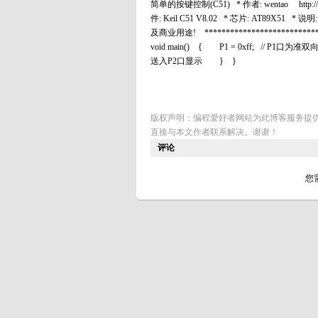
简单的按键控制(C51) * 作者: wentao http://bl
件: Keil C51 V8.02 * 芯片: AT8
及商业用途! *****************************
void main() { P1 = 0xff; // P
送入P2口显示 } }
版权声明：编程爱好者网站为此博客服务提
直接与本文作者联系解决。谢谢！
评论
您