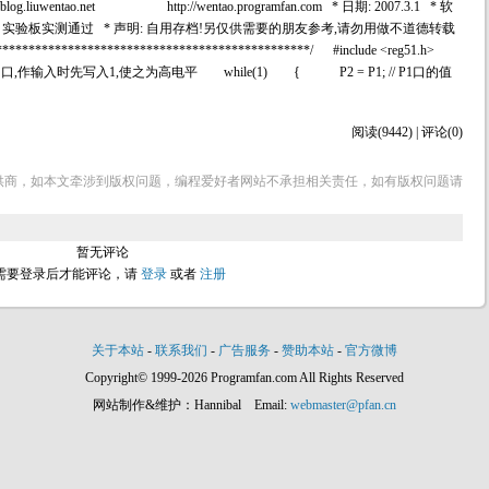
og.liuwentao.net http://wentao.programfan.com * 日期: 2007.3.1 * 软
9X51 * 说明: 实验板实测通过 * 声明: 自用存档!另仅供需要的朋友参考,请勿用做不道德转载
*********************************************/ #include <reg51.h>
1口为准双向口,作输入时先写入1,使之为高电平 while(1) { P2 = P1; // P1口的值
阅读(9442) | 评论(0)
供商，如本文牵涉到版权问题，编程爱好者网站不承担相关责任，如有版权问题请
暂无评论
需要登录后才能评论，请
登录
或者
注册
关于本站
-
联系我们
-
广告服务
-
赞助本站
-
官方微博
Copyright© 1999-2026 Programfan.com All Rights Reserved
网站制作&维护：Hannibal Email:
webmaster@pfan.cn