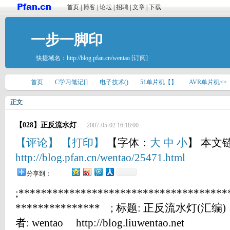
首页
|
博客
|
论坛
|
招聘
|
文章
|
下载
一步一脚印
快捷域名：
http://blog.pfan.cn/wentao
[订阅]
首页
C学习笔记[]
电子技术()
51单片机【】
AVR单片机<>
正文
【028】正反流水灯
2007-05-02 16:18:00
【评论】
【打印】
【字体：
大
中
小
】 本文
http://blog.pfan.cn/wentao/25471.html
分享到：
;*************************************
*************** ; 标题: 正反流水灯(汇编)
者: wentao http://blog.liuwentao.net