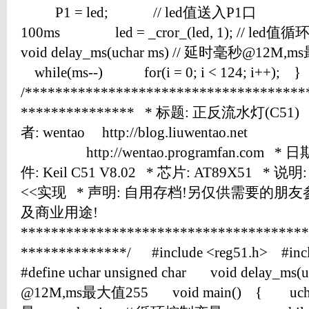
P1 = led; // led值送入P1口 dela
100ms led = _cror_(led, 1); /
void delay_ms(uchar ms) // 延时毫秒@12M
while(ms--) for(i = 0; i < 124; i++); 
/*************************************
*************** * 标题: 正反流水灯(C51) 
者: wentao http://blog.liuwentao.net
http://wentao.programfan.com * 日期:
件: Keil C51 V8.02 * 芯片: AT89X51
<<实现 * 声明: 自用存档!另仅供需要的朋
及商业用途!
**************************************
**************/ #include <reg51.h> #inc
#define uchar unsigned char void delay_ms
@12M,ms最大值255 void main() { uch