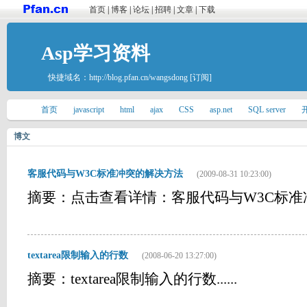
首页
|
博客
|
论坛
|
招聘
|
文章
|
下载
Asp学习资料
快捷域名：
http://blog.pfan.cn/wangsdong
[订阅]
首页
javascript
html
ajax
CSS
asp.net
SQL server
博文
客服代码与W3C标准冲突的解决方法
(2009-08-31 10:23:00)
摘要：点击查看详情：客服代码与W3C标准冲突的
textarea限制输入的行数
(2008-06-20 13:27:00)
摘要：textarea限制输入的行数......