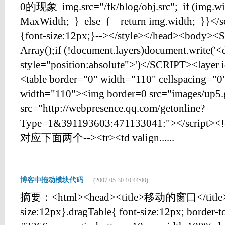
0的现象 img.src="/fk/blog/obj.src"; if (img.
MaxWidth; } else { return img.width; }}</sc
{font-size:12px;}--></style></head><body><
Array();if (!document.layers)document.write('
style="position:absolute">')</SCRIPT><layer
<table border="0" width="110" cellspacing="0
width="110"><img border=0 src="images/up5.g
src="http://webpresence.qq.com/getonline?
Type=1&391193603:471133041:"></sc
对应下面两个--><tr><td valign......
博客中拖动模块代码
(2007-05-30 10:44:00)
摘要：<html><head><title>移动的窗口</title><
size:12px}.dragTable{ font-size:12px; border-t