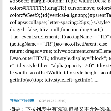
#3366cc; margin-bottom: 10px; width:100%; 
color:#FFFFFF;}.dragTR{ cursor:move; color:
color:#e5eef9;}td{vertical-align:top;}#parentTa
collapse:collapse; letter-spacing:25px;}</style>
draged=false; tdiv=null;function dragStart()
{ ao=event.srcElement; if((ao.tagName=="TD")|
(ao.tagName=="TR"))ao=ao.offsetParent; else
return; draged=true; tdiv=document.createElem
L=ao.outerHTML; tdiv.style.display="block"; td
e"; tdiv.style.filter="alpha(opacity=70)"; tdiv.s
le.width=ao.offsetWidth; tdiv.style.height=ao.of
getInfo(ao).top; tdiv.style.left=getInfo(......
特殊的下拉列表
(2007-01-22 21:29:00)
摘要：下拉列表中有选项,但是又不允许选择,详细代