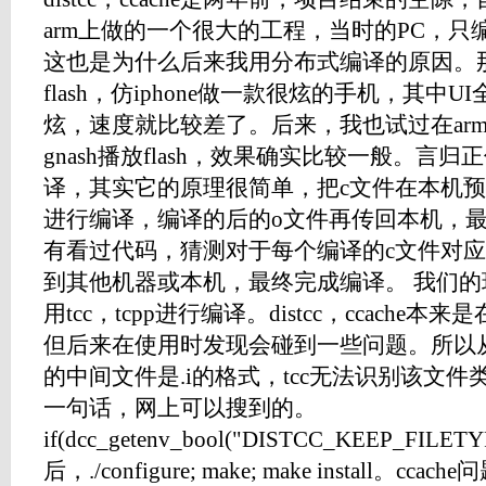
arm上做的一个很大的工程，当时的PC，只
这也是为什么后来我用分布式编译的原因。那个项
flash，仿iphone做一款很炫的手机，其中UI
炫，速度就比较差了。后来，我也试过在arm92
gnash播放flash，效果确实比较一般。言
译，其实它的原理很简单，把c文件在本机
进行编译，编译的后的o文件再传回本机，
有看过代码，猜测对于每个编译的c文件对
到其他机器或本机，最终完成编译。 我们的环境是
用tcc，tcpp进行编译。distcc，ccache本
但后来在使用时发现会碰到一些问题。所以从源
的中间文件是.i的格式，tcc无法识别该文
一句话，网上可以搜到的。
if(dcc_getenv_bool("DISTCC_KEEP_FILETYP
后，./configure; make; make install。