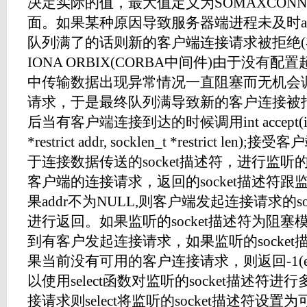
决定实际的值，最大值定义为SOMAXCONN在头文件
面。如果某种原因导致服务器端进程未及时ac
队列满了的话则新的客户端连接请求被拒绝
IONA ORBIX(CORBA中间件)由于没有配
中传输数据出现异常情况一直阻塞而无机会调用
请求，于是最终队列满导致新的客户连接被拒绝
后当有客户端连接到达的时候调用int accept(int sock
*restrict addr, socklen_t *restrict
于连接数据传送的socket描述符，进行监听的
客户端的连接请求，返回的socket描述符跟监
果addr不为NULL,则客户端发起连接请求的so
进行返回。如果监听的socket描述符为阻塞模
到有客户发起连接请求，如果监听的socke
果当前没有可用的客户连接请求，则返回-1(err
以使用select函数对监听的socket描述符
接请求则select将监听的socket描述符设