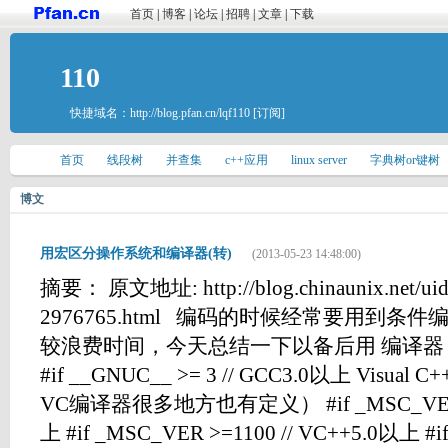
首页
|
博客
|
论坛
|
招聘
|
文章
|
下载
110
快捷域名：
http://blog.pfan.cn/lqf110
[订阅]
首页
线段树
并查集
c++应用
linux server
字典树or键树
博文
用宏区分操作系统和编译器(转)
(2013-05-23 14:48:00)
摘要： 原文地址: http://blog.chinaunix.net/uid
2976765.html 编码的时候经常要用到
较浪费时间，今天总结一下以备后用 编译器 GCC #
#if __GNUC__ >= 3 // GCC3.0以上 Visual 
VC编译器很多地方也有定义） #if _MSC_VER >=
上 #if _MSC_VER >=1100 // VC++5.0以上 #i