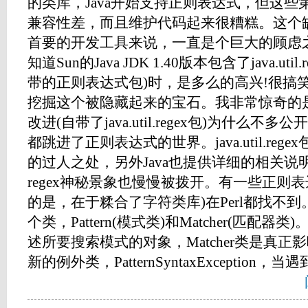
的类库，Java开始支持正则表达式，但这
兼容性差，而且维护代码起来很糟糕。这个缺
首要的开发工具来说，一直是个巨大的顾虑
知道Sun的Java JDK 1.40版本包含了java.ut
带的正则表达式包)时，是多么的高兴!很搞
挖掘这个被隐藏起来的宝石。我非常惊奇的是
改进(自带了java.util.regex包)为什么不多
都跳进了正则表达式的世界。java.util.re
的过人之处，另外Java也提供详细的相关
regex神秘景象也慢慢被拨开。有一些正则
的是，在于糅合了字符类库)在Perl都找不到。
个类，Pattern(模式类)和Matcher(匹配器类
述所要搜索模式的对象，Matcher类是真
新的例外类，PatternSyntaxException，当遇