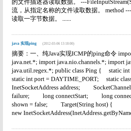
的文件描述器读取数据。 ---FileInputStream
流，从指定名称的文件读取数据。 method ----
读取一字节数据。 ......
java 实现ping
(2012-03-06 13:18:00)
摘要：一、纯Java实现ICMP的ping命令 import jav
java.net.*; import java.nio.channels.*; import ja
java.util.regex.*; public class Ping { stat
static int port = DAYTIME_PORT; static cl
InetSocketAddress address; SocketChanne
failure; long connectStart; long conne
shown = false; Target(String host)
new InetSocketAddress(InetAddress.getByName(h