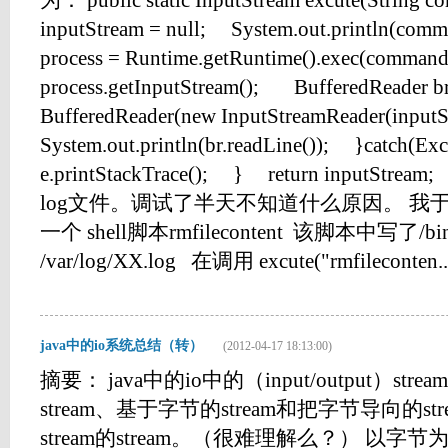
为： public static InputStream excute(String
inputStream = null; System.out.println(co
process = Runtime.getRuntime().exec(comma
process.getInputStream(); BufferedReader b
BufferedReader(new InputStreamReader(inpu
System.out.println(br.readLine()); }catch(E
e.printStackTrace(); } return input
log文件。调试了半天不知道什么原因。 我
一个 shell脚本rmfilecontent 该脚本中写了/bin/se
/var/log/XX.log 在调用 excute("rmfileconten...
java中的io系统总结（转）
(2012-04-17 18:13:00)
摘要： java中的io中的（input/output）
stream、基于字节的stream和把字节导向的s
stream的stream。（很难理解么？） 以字节为导向的