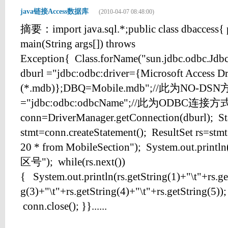
java链接Access数据库
(2010-04-07 08:48:00)
摘要：import java.sql.*;public class dbaccess{ p
main(String args[]) throws
Exception{ Class.forName("sun.jdbc.odbc.Jdb
dburl ="jdbc:odbc:driver={Microsoft Access Dr
(*.mdb)};DBQ=Mobile.mdb";//此为NO-DSN方式
="jdbc:odbc:odbcName";//此为ODBC连接方式 
conn=DriverManager.getConnection(dburl); St
stmt=conn.createStatement(); ResultSet rs=stm
20 * from MobileSection"); System.out.pr
区号"); while(rs.next())
{ System.out.println(rs.getString(1)+"\t"+rs.ge
g(3)+"\t"+rs.getString(4)+"\t"+rs.getString(5));
conn.close(); }}......