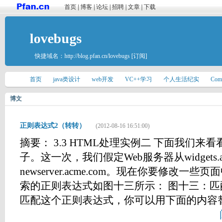
首页
|
博客
|
论坛
|
招聘
|
文章
|
下载
lovebugs
快捷域名：
http://blog.pfan.cn/lovebugs
[订阅]
首页
java类设计
web开发
VC++学习
个人生活纪实
Com
博文
正则表达式2（转转）
(2012-08-16 16:51:00)
摘要： 3.3 HTML处理实例二 下面我们来
子。这一次，我们假定Web服务器从widgets.a
newserver.acme.com。现在你要修改一
索的正则表达式如图十三所示： 图十三：匹
匹配这个正则表达式，你可以用下面的内容替换图