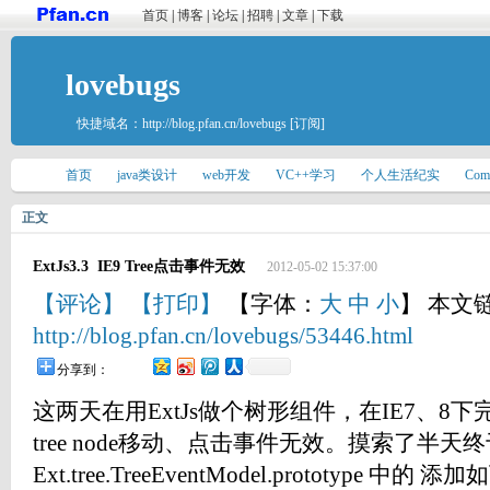
首页
|
博客
|
论坛
|
招聘
|
文章
|
下载
lovebugs
快捷域名：
http://blog.pfan.cn/lovebugs
[订阅]
首页
java类设计
web开发
VC++学习
个人生活纪实
Com
正文
ExtJs3.3 IE9 Tree点击事件无效
2012-05-02 15:37:00
【评论】
【打印】
【字体：
大
中
小
】 本文
http://blog.pfan.cn/lovebugs/53446.html
分享到：
这两天在用ExtJs做个树形组件，在IE7、8下
tree node移动、点击事件无效。摸索了半
Ext.tree.TreeEventModel.prototype 中的