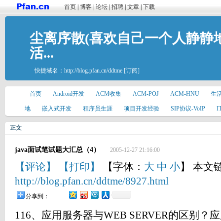
首页
|
博客
|
论坛
|
招聘
|
文章
|
下载
尘离序散(喜欢自己一个人静静
活...
快捷域名：
http://blog.pfan.cn/ddtme
[订阅]
首页
Android开发
ACM收集
ACM-POJ
ACM-HNU
生
地
嵌入式开发
程序员生涯
项目开发经验
SIP协议-VoIP
正文
java面试笔试题大汇总（4）
2005-12-27 21:16:00
【评论】
【打印】
【字体：
大
中
小
】 本文
http://blog.pfan.cn/ddtme/8927.html
分享到：
116、应用服务器与WEB SERVER的区别？应用