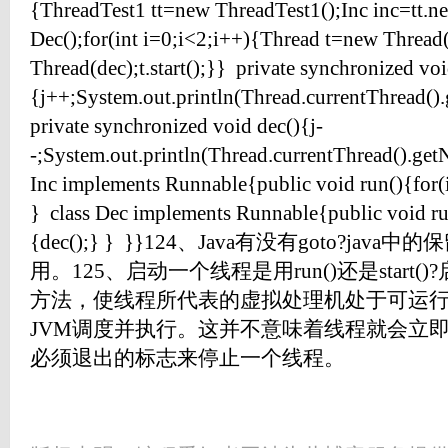
{ThreadTest1 tt=new ThreadTest1();Inc inc=tt.n
Dec();for(int i=0;i<2;i++){Thread t=new Thread(i
Thread(dec);t.start();}} private synchronized voi
{j++;System.out.println(Thread.currentThread()
private synchronized void dec(){j-
-;System.out.println(Thread.currentThread().get
Inc implements Runnable{public void run(){for(
} class Dec implements Runnable{public void ru
{dec();} } }}124、Java有没有goto?ja
用。125、启动一个线程是用run()还是start()?
方法，使线程所代表的虚拟处理机处于可运
JVM调度并执行。这并不意味着线程就会立即运
必须退出的标志来停止一个线程。