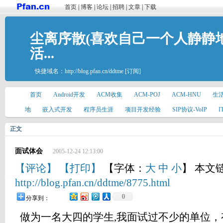
首页
|
博客
|
论坛
|
招聘
|
文章
|
下载
尘离序散(喜欢自己一个人静静
活...
快捷域名：
http://blog.pfan.cn/ddtme
[订阅]
首页
Android开发
ACM收集
ACM-POJ
ACM-HNU
生
地
嵌入式开发
程序员生涯
项目开发经验
SIP协议-VoIP
正文
面试体会
2005-12-24 12:13:00
【评论】
【打印】
【字体：
大
中
小
】 本文
http://blog.pfan.cn/ddtme/8775.html
0
分享到：
做为一名大四的学生,我面试过不少的单位，