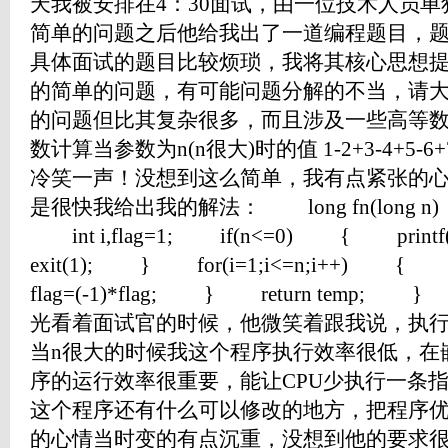
天我被安排在4：30面试，由一位技术人员
简单的问题之后他给我出了一道编程题目，
具体面试的题目比较烦琐，我将其核心思想
的简单的问题，有可能问题分解的不当，请
的问题但比其复杂很多，而且涉及一些高等数
数计算当参数为n(n很大)时的值 1-2+3-4+5-6
冷笑一声！没想到这么简单，我有点紧张的
是很快我给出我的解法： long fn(long n)
int i,flag=1; if(n<=0) { printf("e
exit(1); } for(i=1;i<=n;i++) { 
flag=(-1)*flag; } return te
光看着面试官的时候，他微笑着跟我说，执
当n很大的时候我这个程序执行效率很低，在
序的运行效率很重要，能让CPU少执行一条
这个程序还有什么可以修改的地方，把程序
的心情当时变的有点沉重，没想到他的要求