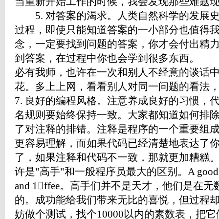
当重新开始工作的时候，我会发现那些难题
5. 对答案的渴求。人类自然科学的发展
过程，即使只能知道答案的一小部分也值得
念，一定要找到问题的答案，你才会付出精
到答案，在过程中你也会学到很多东西。 6
必有我师，也许在一次和别人不经意的谈话
花。多上上网，看看别人对同一问题的看
7. 良好的编程风格。注意养成良好的习惯，
名规则要始终保持一致。大家都知道如何排
了对注释的排错。注释是程序的一个重要组
更容易理解，而如果代码已经清楚地表达了
了，如果注释和代码不一致，那就更加糟糕。
许是"高手"和一般程序员最大的区别。A good progra
and 1ffee。高手们并不是天才，他们是
的。成功能给我们带来无比的喜悦，但过程
妨做个测试，找个10000以内的素数表，把