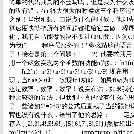
简单的代码我真的不会写吗，但是我为什么
的没有错，在n很大很大的时候这三个程序运
之别！当我刚想开口说点什么的时候，他却先
算速度快就把所有的问题都推给它去做，程
化，我们自己能做的决不要让CPU做，因为C
为我们 程序员服务的！”多么精辟的语言
了！接着是第二个问题： 2). 他要求我
用一个函数实现两个函数的功能n为如：fn1(n)=n/2!+n
fn2(n)=n/5!+n/6!+n/7!+n/8!+n/9! 现在用一个
现，当flag为0时，实现fn1功能，如果flag
还是效率，效率，效率！说实在话，如果我
种比较好的算法，但我那时真的没有什么心
了一些诸如6!=6*5!的公式后直截了当的跟
官也没有说什么，给出了他的思路： 定义一个二维数
存入{{2!,3!,4!,5!,6!},{5!,6!,7!,8!,9
for(i=0;i<6;i++) { temp=temp+n