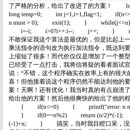
了严格的分析，给出了改进了的方案！ long
long temp=0; int j=1,i=1,flag=1; if(n
n must > 0); exit(1); } while(j<
i=-i; i>0?i++:i--; j++; } re
不敢保证我这个算法是最优的，但是比起上
乘法指令的语句改为执行加法指令，既达到
上缩短了很多！而代价仅仅是增加了一个整
已经受了一点打击，我将信将疑的看者面试
说：“不错，这个程序确实在效率上有的很大
喜！但他接着说这个程序仍然不能达到他的
案！天啊！还有优化！我当时真的有点崩溃
给出他的方案！然后他很爽快的给出了他的程序！ l
{ if(n<=0) { printf("error: n mus
} if(0==n%2) return (n/2)*(-1); e
(-1)+n; } 搞笑，当时我目瞪口呆，