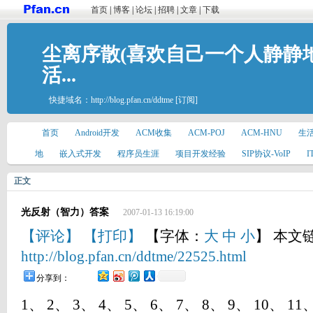
首页
|
博客
|
论坛
|
招聘
|
文章
|
下载
尘离序散(喜欢自己一个人静静
活...
快捷域名：
http://blog.pfan.cn/ddtme
[订阅]
首页
Android开发
ACM收集
ACM-POJ
ACM-HNU
生
地
嵌入式开发
程序员生涯
项目开发经验
SIP协议-VoIP
正文
光反射（智力）答案
2007-01-13 16:19:00
【评论】
【打印】
【字体：
大
中
小
】 本文
http://blog.pfan.cn/ddtme/22525.html
分享到：
1、 2、 3、 4、 5、 6、 7、 8、 9、 10、 11