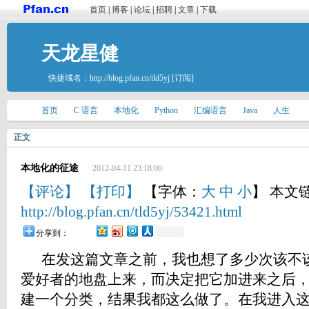
首页
|
博客
|
论坛
|
招聘
|
文章
|
下载
天龙星健
快捷域名：
http://blog.pfan.cn/tld5yj
[订阅]
首页
C 语言
本地化
Python
汇编语言
Java
人生
正文
本地化的征途
2012-04-11 23:18:00
【评论】
【打印】
【字体：
大
中
小
】 本文
http://blog.pfan.cn/tld5yj/53421.html
分享到：
在发这篇文章之前，我也想了多少次该不该
爱好者的地盘上来，而决定把它加进来之后
建一个分类，结果我都这么做了。在我进入