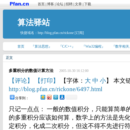
首页
|
博客
|
论坛
|
招聘
|
文章
|
下载
算法驿站
快捷域名：
http://blog.pfan.cn/rickone
[订阅]
首页
『算法思想』
『C/C++』
『Win32编程』
『数学相关
正文
多重积分的数值计算方法
2005-10-30 16:12:00
【评论】
【打印】
【字体：
大
中
小
】 本文
http://blog.pfan.cn/rickone/6497.html
分享到：
只记一点点： 一般的数值积分，只能算简单
的多重积分应该如何算，数学上的方法是先
定积分，化成二次积分，但这不得不先进行