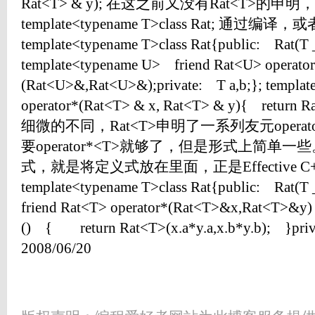
Rat<T> & y); 在这之前又没有Rat<T>的申
template<typename T>class Rat; 通
template<typename T>class Rat{public: Rat(T _
template<typename U> friend Rat<U> operato
(Rat<U>&,Rat<U>&);private: T a,b;}; templa
operator*(Rat<T> & x, Rat<T> & y){ return Ra
细微的不同，Rat<T>申明了一系列友元opera
要operator*<T>就够了，但是形式上简单
式，就是将定义式放在里面，正是Effective 
template<typename T>class Rat{public: Rat(T _
friend Rat<T> operator*(Rat<T>&x,Rat<T>
() { return Rat<T>(x.a*y.a,x.b*y.b); }priva
2008/06/20