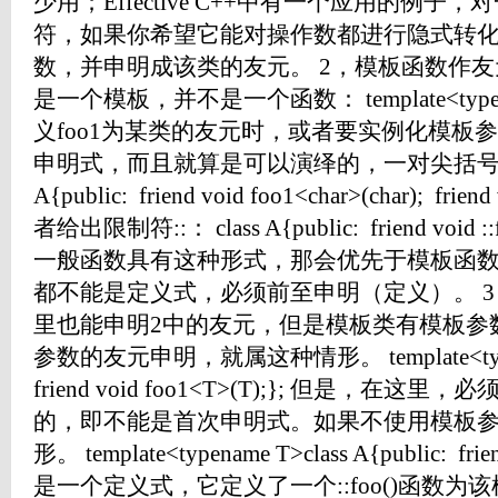
少用；Effective C++中有一个应用的例
符，如果你希望它能对操作数都进行隐式转
数，并申明成该类的友元。 2，模板函数作友
是一个模板，并不是一个函数： template<typename
义foo1为某类的友元时，或者要实例化模板
申明式，而且就算是可以演绎的，一对尖括号也不
A{public: friend void foo1<char>(char); frien
者给出限制符::： class A{public: friend void 
一般函数具有这种形式，那会优先于模板函
都不能是定义式，必须前至申明（定义）。 3
里也能申明2中的友元，但是模板类有模板参
参数的友元申明，就属这种情形。 template<typenam
friend void foo1<T>(T);}; 但是，在这
的，即不能是首次申明式。如果不使用模板
形。 template<typename T>class A{public: fr
是一个定义式，它定义了一个::foo()函数