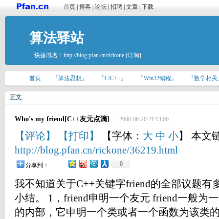
首页
|
博客
|
论坛
|
招聘
|
文章
|
下载
算法驿站
快捷域名：
http://blog.pfan.cn/rickone
[订阅]
首页
『算法思想』
『C/C++』
『Win32编程』
『数学相关
正文
Who's my friend[C++友元点滴]
2008-06-20 21:13:00
【评论】
【打印】
【字体：
大
中
小
】 本文
http://blog.pfan.cn/rickone/36219.html
0
分享到：
我不知道关于C++关键字friend的全部议
小结。 1，friend申明一个友元 friend
的内部，它申明一个类或者一个函数为该类的友元