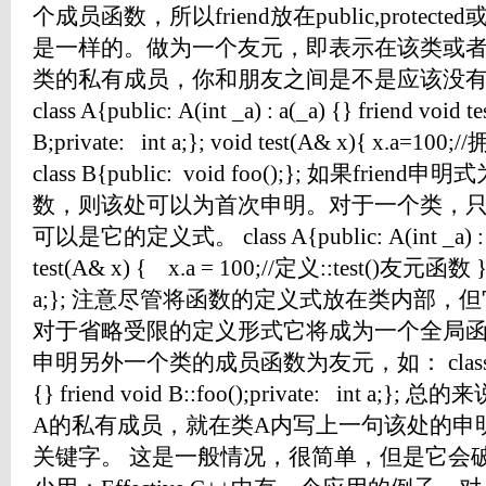
个成员函数，所以friend放在public,protecte
是一样的。做为一个友元，即表示在该类或
类的私有成员，你和朋友之间是不是应该没
class A{public: A(int _a) : a(_a) {} friend void te
B;private: int a;}; void test(A& x){ x
class B{public: void foo();}; 如果f
数，则该处可以为首次申明。对于一个类，
可以是它的定义式。 class A{public: A(int _a) : a(_
test(A& x) { x.a = 100;//定义::test()友元函数 } fr
a;}; 注意尽管将函数的定义式放在类内部，
对于省略受限的定义形式它将成为一个全局函数::
申明另外一个类的成员函数为友元，如： class A{public
{} friend void B::foo();private: int
A的私有成员，就在类A内写上一句该处的申明式
关键字。 这是一般情况，很简单，但是它会