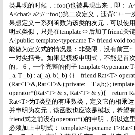
类具现的时候，::foo()也被具现出来，即： A<int> 
A<char> a2;// ::foo()第二次定义，违背
果想定义一系列函数为该类的友元，可以使
明式类似，只是在template<>后加了friend关键字
A{public: template<typename T> friend v
能做为定义式的情况是：非受限，没有前至:
一对尖括号。如果是模板申明式，不能是首
的。 6，一个完整的例子 template<typename T>cla
_a, T _b) : a(_a), b(_b) {} friend Rat<T> oper
(Rat<T>&,Rat<T>&);private: T a,b;}; templa
operator*(Rat<T> & x, Rat<T> & y){ return Ra
Rat<T>为T类型的有理数类，定义它的相乘
并申明为友元，该函数也应该是模板，希望
friend式之前没有operator*()的申明，
必须加上申明式： template<typename T>Rat<T> o