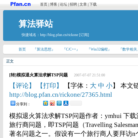
首页
|
博客
|
论坛
|
招聘
|
文章
|
下载
算法驿站
快捷域名：
http://blog.pfan.cn/rickone
[订阅]
首页
『算法思想』
『C/C++』
『Win32编程』
『数学相关
正文
[转]模拟退火算法求解TSP问题
2007-07-07 21:51:00
【评论】
【打印】
【字体：
大
中
小
】 本文
http://blog.pfan.cn/rickone/27365.html
分享到：
模拟退火算法求解TSP问题作者：ymhui
旅行商问题，即TSP问题（Travelling Salesm
著名问题之一。假设有一个旅行商人要拜访n