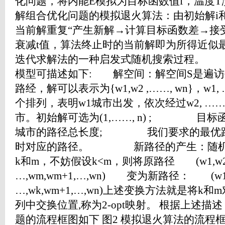
化问题，将内能E模拟为目标函数值f，温度T
解组合优化问题的模拟退火算法：由初始解i
当前解重复“产生新解→计算目标函数差→接
衰减t值，算法终止时的当前解即为所得近似
迭代求解法的一种启发式随机搜索过程。 
模型可描述如下: 解空间：解空间S是遍
路经，解可以表示为{w1,w2 ,……, wn}，w1, 
个排列，表明w1城市出发，依次经过w2, ……
市。初始解可选为(1,……, n) ; 目
城市的路径总长度; 我们要求的最优路
时对应的路径。 新路径的产生：随机产
k和m，不妨假设k<m，则将原路径 (w1,w2,…,
…,wm,wm+1,…,wn) 变为新路径： (w1,w2
…,wk,wm+1,…,wn)上述变换方法就是将
列中交换位置,称为2-opt映射。 根据上述描
题的流程框图如下 图2 模拟退火算法的流