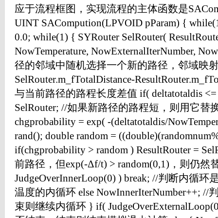
应于流程框图，实现流程的主体函数是SACompu
UINT SACompution(LPVOID pParam) { while(1) {
0.0; while(1) { SYRouter SelRouter( ResultRout
NowTemperature, NowExternalIterNumber, No
径的邻域中随机选择一个新的路径，邻域映射为2-opt d
SelRouter.m_fTotalDistance-ResultRouter.m_
与当前路径的路程长度差值 if( deltatotaldis <= 0.0 
SelRouter; //如果新路径的路程短，则用它替换当前
chgprobability = exp( -(deltatotaldis/NowTemper
rand(); double random = ((double)(randomnum
if(chgprobability > random ) ResultRouter
前路径，但exp(-Δf/t) > random(0,1)，则仍然
JudgeOverInnerLoop(0) ) break; /
温度的内循环 else NowInnerIterNumber
束则继续内循环 } if( JudgeOverExternalLoop(