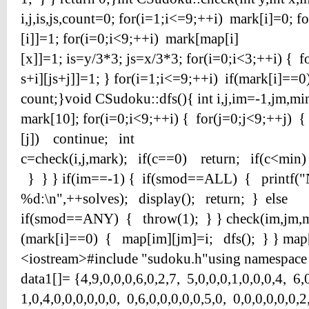
i,j,is,js,count=0; for(i=1;i<=9;++i) mark[i]=0; 
[i]]=1; for(i=0;i<9;++i) mark[map[i]
[x]]=1; is=y/3*3; js=x/3*3; for(i=0;i<3;++i) { 
s+i][js+j]]=1; } for(i=1;i<=9;++i) if(mark[i]==
count;}void CSudoku::dfs(){ int i,j,im=-1,jm,mi
mark[10]; for(i=0;i<9;++i) { for(j=0;j<9;++j) {
[j]) continue; int
c=check(i,j,mark); if(c==0) return; if(c<m
} } } if(im==-1) { if(smod==ALL) { printf("
%d:\n",++solves); display(); return; } else
if(smod==ANY) { throw(1); } } check(im,jm,mar
(mark[i]==0) { map[im][jm]=i; dfs(); } } map
<iostream>#include "sudoku.h"using namespace s
data1[]= {4,9,0,0,0,6,0,2,7, 5,0,0,0,1,0,0,0,4, 6,
1,0,4,0,0,0,0,0,0, 0,6,0,0,0,0,0,5,0, 0,0,0,0,0,0,2