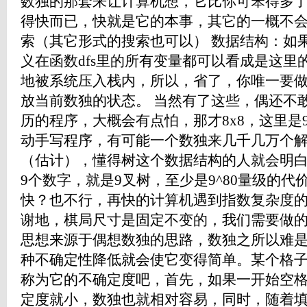
数独的那套来让计算机想，它比你可笨得多
得快而已，快就是它的本事，其它的一概不会
索（其它形式的搜索也可以） 数据结构：如
义在函数dfs里的所有变量都可以看成是这里
地被系统压入栈内，所以，省了，你唯一要
放当前数独的状态。 当然有了这些，偶还不
历的程序，大概会有点怕，那才8x8，这里是9
动手写程序，有可能一个数独来几千几万个解
（估计），懂得树这个数据结构的人就会明白，
9个数字，就是9叉树，至少是9^80量级的
快？也不行，再快的计算机遇到指数复杂度
谢地，棋局尺寸是固定不变的，我们需要做的
思想来源于偶想数独的思路，数独之所以难
种不确定性降低就会使它变得简单。某个格
称为它的不确定度吧，首先，如果一开始空
定度就小，数独也就相对容易，同时，随着