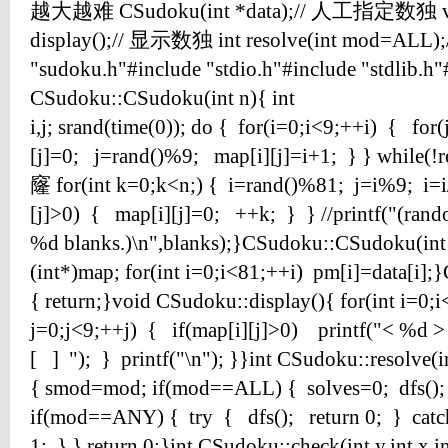
越大越难 CSudoku(int *data);// 人工指定数独 virt
display();// 显示数独 int resolve(int mod=ALL)
"sudoku.h"#include "stdio.h"#include "stdlib.h"
CSudoku::CSudoku(int n){ int
i,j; srand(time(0)); do { for(i=0;i<9;++i) { fo
[j]=0; j=rand()%9; map[i][j]=i+1; } } while(
窿 for(int k=0;k<n;) { i=rand()%81; j=i%9; i=i/
[j]>0) { map[i][j]=0; ++k; } } //printf("(rand
%d blanks.)\n",blanks);}CSudoku::CSudoku(int
(int*)map; for(int i=0;i<81;++i) pm[i]=data[i
{ return;}void CSudoku::display(){ for(int i=0;i
j=0;j<9;++j) { if(map[i][j]>0) printf("< %d > 
[ ] "); } printf("\n"); }}int CSudoku::resolve(
{ smod=mod; if(mod==ALL) { solves=0; dfs(); r
if(mod==ANY) { try { dfs(); return 0; } catc
1; } } return 0;}int CSudoku::check(int y,int x,i