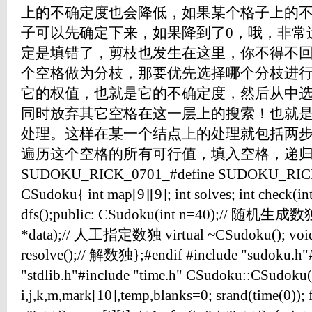
上的不确定度也会降低，如果某个格子上的不
子可以先确定下来，如果降到了0，哦，非常
定是填错了，剪枝也发生在这里，你不得不回
个空格做为分枝，那要优先选择哪个分枝进
它的权值，也就是它的不确定度，然后从中
同时放弃其它空格在这一层上的搜索！也就
处理。这样在某一个结点上的处理就包括两步
遍历这个空格的所有可行值，填入空格，递归。 O
SUDOKU_RICK_0701_#define SUDOKU_RICK
CSudoku{ int map[9][9]; int solves; int check(int
dfs();public: CSudoku(int n=40);// 随机生
*data);// 人工指定数独 virtual ~CSudoku(); voi
resolve();// 解数独};#endif #include "sudoku.h"#
"stdlib.h"#include "time.h" CSudoku::CSudoku(i
i,j,k,m,mark[10],temp,blanks=0; srand(time(0)); 