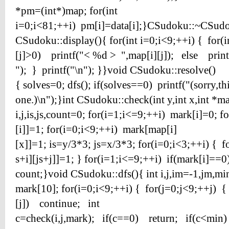
*pm=(int*)map; for(int
i=0;i<81;++i) pm[i]=data[i];}CSudoku::~CSudo
CSudoku::display(){ for(int i=0;i<9;++i) { for(
[j]>0) printf("< %d > ",map[i][j]); else prin
"); } printf("\n"); }}void CSudoku::resolve()
{ solves=0; dfs(); if(solves==0) printf("(sorry,th
one.)\n");}int CSudoku::check(int y,int x,int *ma
i,j,is,js,count=0; for(i=1;i<=9;++i) mark[i]=0; 
[i]]=1; for(i=0;i<9;++i) mark[map[i]
[x]]=1; is=y/3*3; js=x/3*3; for(i=0;i<3;++i) { 
s+i][js+j]]=1; } for(i=1;i<=9;++i) if(mark[i]==
count;}void CSudoku::dfs(){ int i,j,im=-1,jm,mi
mark[10]; for(i=0;i<9;++i) { for(j=0;j<9;++j) {
[j]) continue; int
c=check(i,j,mark); if(c==0) return; if(c<m