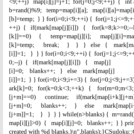
<9;++j) map[i][j]=j+1; for(j=0;j<9;++j) { int
b=rand()%9; temp=map[i][a]; map[i][a]=map[i
[b]=temp; } } for(i=0;i<9;++i) { for(j=1;j<=9;
++j) { if(mark[map[j][i]]) { for(k=8;k>=0;
[k]]==0) { temp=map[j][i]; map[j][i]=ma
[k]=temp; break; } } } else { mark[ma
[i]]=1; } } } for(i=0;i<9;++i) { for(j=1;j<=9;
0;--j) { if(mark[map[j][i]]) { map[j]
[i]=0; blanks++; } else mark[map[j]
[i]]=1; } } for(i=0;i<9;i+=3) { for(j=0;j<9;j
ark[k]=0; for(k=0;k<3;++k) { for(m=0;m<
[j+m]==0) continue; if(mark[map[i+k][j
[j+m]=0; blanks++; } else mark[map[i
[j+m]]=1; } } } } while(n>blanks) { m=rand
map[i][j]>0) { map[i][j]=0; blanks++; } } pri
created with %d blanks.)\n",blanks);}CSudoku::