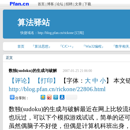
首页
|
博客
|
论坛
|
招聘
|
文章
|
下载
算法驿站
快捷域名：
http://blog.pfan.cn/rickone
[订阅]
首页
『算法思想』
『C/C++』
『Win32编程』
『数学相关
正文
数独(sudoku)的生成与破解
2007-01-25 21:06:00
【评论】
【打印】
【字体：
大
中
小
】 本文
http://blog.pfan.cn/rickone/22806.html
分享到：
数独(sudoku)的生成与破解最近在网上比
也玩过，可以下个模拟游戏试试，简单的还
虽然偶脑子不好使，但偶是计算机科班出身