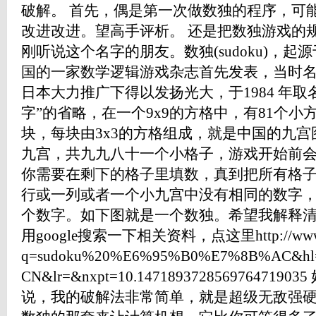
破解。 首先，偶是第一次做数独的程序，可
改进改进。望高手评析。 还是把数独游戏的
刚听说这个名字的朋友。数独(sudoku)，起源
国的一家数学逻辑游戏杂志首先发表，当时名为Num
日本大力推广下得以发扬光大，于1984 年取
字”的省略，在一个9x9的方格中，有81个小
块，每块由3x3的方格组成，就是中国的九宫
九宫，共九九八十一个小格子，游戏开始前
你需要在剩下的格子里填数，真到把所有格
行或一列或者一个小九宫中没有相同的数字，当
个数字。如下图就是一个数独。希望我解释
用google搜索一下相关资料，点这里http://www.goo
q=sudoku%20%E6%95%B0%E7%8B%AC&hl=
CN&lr=&nxpt=10.1471893728569764
说，我的破解法非常简单，就是超级无敌强