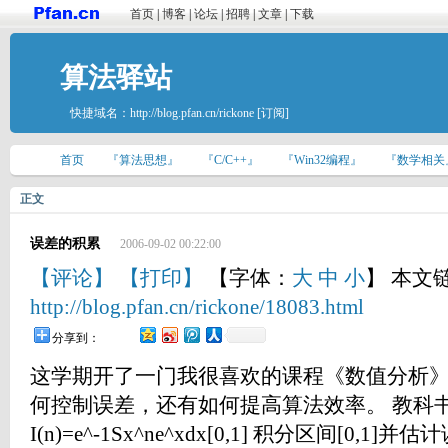
首页
|
博客
|
论坛
|
招聘
|
文章
|
下载
算法驿站
快捷域名：
http://blog.pfan.cn/rickone
[订阅]
首页
『算法思想』
『C/C++』
『Win32编程』
『数学相关
正文
误差的积累
2006-09-02 00:22:00
【评论】
【打印】
【字体：
大
中
小
】 本文
http://blog.pfan.cn/rickone/18083.html
分享到：
这学期开了一门我很喜欢的课程《数值分析
何控制误差，还有如何提高算法效率。 教科
I(n)=e^-1Sx^ne^xdx[0,1] 积分区间[0,