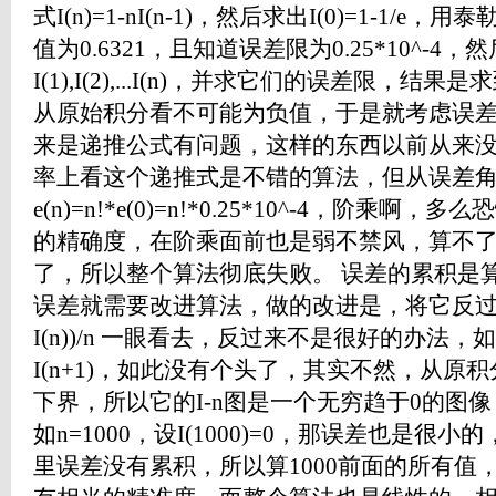
式I(n)=1-nI(n-1)，然后求出I(0)=1-1
值为0.6321，且知道误差限为0.25*10^-4
I(1),I(2),...I(n)，并求它们的误差限，结
从原始积分看不可能为负值，于是就考虑误差从
来是递推公式有问题，这样的东西以前从来
率上看这个递推式是不错的算法，但从误差
e(n)=n!*e(0)=n!*0.25*10^-4，阶乘啊
的精确度，在阶乘面前也是弱不禁风，算不
了，所以整个算法彻底失败。 误差的累积是
误差就需要改进算法，做的改进是，将它反过来，化成
I(n))/n 一眼看去，反过来不是很好的办法，如
I(n+1)，如此没有个头了，其实不然，从原积
下界，所以它的I-n图是一个无穷趋于0的图
如n=1000，设I(1000)=0，那误差也是
里误差没有累积，所以算1000前面的所有值