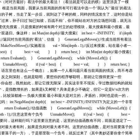
小（对对方最好）着法中的最大着法！（着法就是可以走的棋）这里涉及了一棵
 根是当前局面，我要从当前局面的所有可行着法中选一个‘我认为’‘最佳’的着法
有的子树，当走了某一步后，就到达了子树的根，同样的情况发生了，这时你是站
过来，孙子曰过‘知已知彼，百战不殆’，你不能站在对方的立场想问题，就无法
深度优先搜索，只是搜索的时候有两个对立的处理模块，最大搜索和最小搜索，最
nt Max(int depth)//最大搜索{ int best = -INFINITY; if (depth
uate();//返回对当前局面的‘看法’，估值 } GenerateLegalMoves();//生成当前所有着法
MakeNextMove();//实施着法 val = Min(depth - 1);//反过来搜索，站在最小者一
st) { best = val; } } return best; } int Min(int depth)//最小搜索{
return Evaluate(); } GenerateLegalMoves(); while (MovesLeft()) {
; UnmakeMove(); if (val < best) { best = val; } } return best; }
，语言里也有这么一个概念），如果一个人看问题只看当前局面的情况，而不考虑
，反之则深刻，也就是聪明，要想你的程序够聪明，那就让它搜得更深一些
。哦~你会想，既然如此，那让它搜无限深，其实这非常不现实，学过数据结构的就知
-1个，是指数增长的，如果是k叉树呢？具体是多少不确定，但它一定是k^n次方的
，比较深都难~~ 负极大搜索 最小和最大是对立的，矛盾的，同时也是统一的，
aMax(int depth){ int best = -INFINITY;//INFINITY为定义的一个非常
 Evaluate();//估值函数 } GenerateLegalMoves(); while (MovesLeft()) {
epth - 1);//注意这里有个负号 UnmakeMove(); if (val > best) { best =
 代码很相似，你要问，这样能行吗？这里要注意的是，这里的估值函数有不同，前面是选定了一
则对最大者有利，如果是负则对最大者不利。这里的估值函数，是对当前要落子的
前要落子的一方），于是那里取一个负号，就反过来了（其中奥妙还要你拿个简单