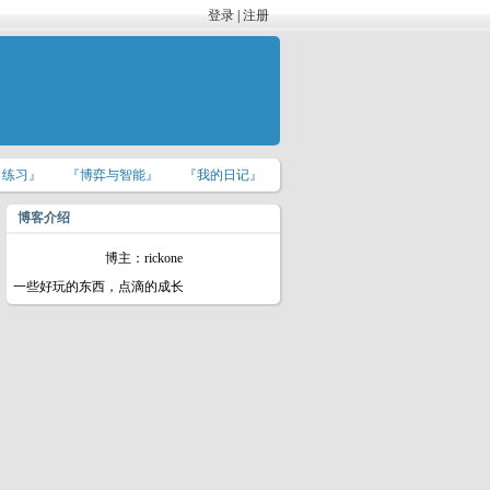
登录
|
注册
M 练习』
『博弈与智能』
『我的日记』
博客介绍
博主：rickone
一些好玩的东西，点滴的成长