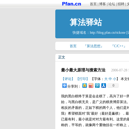
首页
|
博客
|
论坛
|
招聘
|
算法驿站
快捷域名：
http://blog.pfan.cn/rickone
[
首页
『算法思想』
『C/C++』
正文
最小最大原理与搜索方法
2006-07-28 
【评论】
【打印】
【字体：
大
中
小
】 本文
0
分享到：
我的黑白棋终于算是会走棋了，高兴了好一
始，与黑白棋无关，是广义的棋类博弈算法。
相反的矛盾的，正如下棋的两个人，他们是
我）希望棋面对‘我’最好（最好是赢棋），
已最有利，最小就是对对方最有利。这里的
称的，平等的，就像两个重物挂在一杆称上，