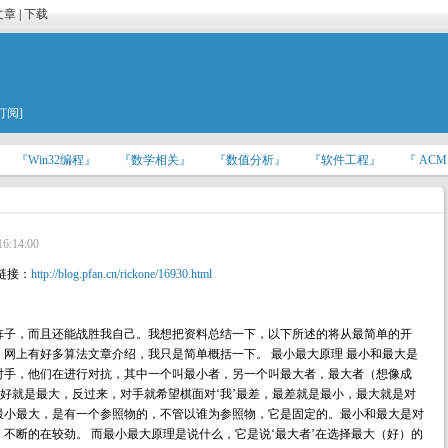
文章
|
下载
订阅]
『Win32编程』
『数学相关』
『数值分析』
『软件工程』
『 AC
16:14:00
链接：
http://blog.pfan.cn/rickone/16930.html
阵子，而且还能战胜我自己。我想把资料总结一下，以下所述的将从最简单的开
网上有好多算法文章介绍，我只是简单概括一下。 最小最大原理 最小和最大是
对手，他们在进行对抗，其中一个叫最小者，另一个叫最大者，最大者（想像成
最好就是最大，反过来，对手就希望棋面对‘我’最差，最差就是最小，最大就是对
最小最大，是有一个参照物的，不管以谁为参照物，它是固定的。最小和最大是对
不断的在较劲。 而最小最大原理是说什么，它是说‘最大者’在选择最大（好）的