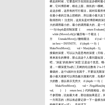
棋走的时候，它要选对方在回应这步棋时最
树，它叫博弈树，根在上面，倒长的一棵树。
走这步棋，这所有的可行着法，就对应着所
在最小者的立场上想棋的，所以最小最大反了
取得胜利！ 注意到，这其实是对博弈树的
大的调用最小的，最小的调用最大的，是一个双递归。像这样： i
<= 0)//depth是控制深度 { return Eval
while (MovesLeft())//遍历每一个着法 { 
方 UnmakeMove();//撤销着法 if (val > be
int best = INFINITY; if (depth <= 0) { 
MakeNextMove(); val = Max(depth - 1)
搜索的深度，可以认为是思考的深度（天啦
将来发生的事情，那么说这个人看问题短深
吧，‘深蓝’的前身叫‘深思’正是这个意思
道，一棵深度为n的二叉树的结点数有 2^n
量级的，这个k就叫分支因子，不要说无限深
最小最大搜索可以用负极大搜索代替，先看代码： int Neg
大的数，借以表示无穷大 if (depth <= 0) { return
MakeNextMove(); val = -NegaMax(d
val; } } return best; }
个参照物，比如最大者，那估值如果是正，
一方而言的（所以有必要记录一下一盘棋当
的例子来试一试）。不在话下。