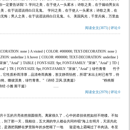
你一定要告诉我! 5. 学问之美，在于使人一头雾水；诗歌之美，在于煽动男女出
美，在于说谎说得白日见鬼。 学问之美，在于使人一头雾水；诗歌之美，在
无悔；男人之美，在于说谎说得白日见鬼。 6。 美国风光，千里兵疯，万里血
阅读全文(3875)
|
评论:0
ORATION: none } A:visited { COLOR: #000000; TEXT-DECORATION: none }
ION: underline } A:hover { COLOR: #800000; TEXT-DECORATION: underline }
体", "Arial" } TABLE { FONT-SIZE: 9pt; FONT-FAMILY: "宋体", "Arial" } TD {
Arial" } TR { FONT-SIZE: 9pt; FONT-FAMILY: "宋体", "Arial" } 绿竹青青 竹子
度量，它性质朴而淳厚，品清奇而典雅，形文静而怡然，所谓“末出土时已有节，待
绿竹猗猗。瞻彼淇奥，绿竹青青。”《诗经 卫风 淇奥篇》 “秩秩斯
诗经 小雅 斯干篇》 ......
阅读全文(2979)
|
评论:0
月十五的月亮依然很圆很亮。离家很久了，心中的牵挂依然如丝不绝缕。不知
，到了那一天，我相信，五大洲的华人都会共同吟唱“海上生明月，天涯共此
酒吧，是酒把我醉在梦里陈年的乡愁呕了一地 疑是地上霜喝过了羊肉汤。冬至