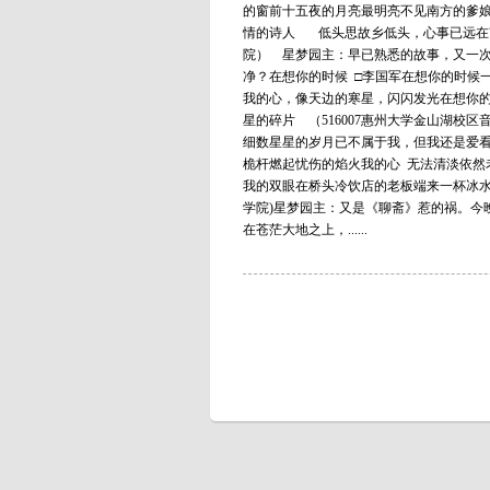
的窗前十五夜的月亮最明亮不见南方的爹
情的诗人 低头思故乡低头，心事已远在南
院） 星梦园主：早已熟悉的故事，又一次
净？在想你的时候 □李国军在想你的时候
我的心，像天边的寒星，闪闪发光在想你
星的碎片 （516007惠州大学金山湖校
细数星星的岁月已不属于我，但我还是爱看
桅杆燃起忧伤的焰火我的心 无法清淡依然
我的双眼在桥头冷饮店的老板端来一杯冰水的
学院)星梦园主：又是《聊斋》惹的祸。今
在苍茫大地之上，......