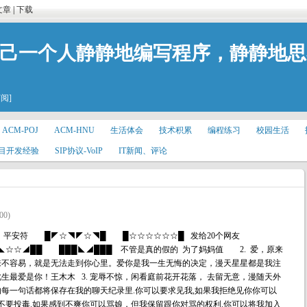
文章
|
下载
自己一个人静静地编写程序，静静地
订阅]
ACM-POJ
ACM-HNU
生活体会
技术积累
编程练习
校园生活
目开发经验
SIP协议-VoIP
IT新闻、评论
00)
安符 █◤☆◥◤☆◥█ █☆☆☆☆☆☆█ 发给20个网友
◣☆☆◢██ ███◣◢███ 不管是真的假的 为了妈妈值 2. 爱，原来
来不容易，就是无法走到你心里。爱你是我一生无悔的决定，漫天星星都是我注
生最爱是你！王木木 3. 宠辱不惊，闲看庭前花开花落， 去留无意，漫随天外
说的每一句话都将保存在我的聊天纪录里.你可以要求见我,如果我拒绝见你你可以
请不要投毒.如果感到不爽你可以骂娘，但我保留跟你对骂的权利.你可以将我加入