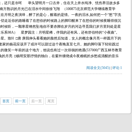
娘，还只是冷呵 举头望明月一口古井，住在天上井水纯净、忧伤养活故乡多
方熟识的月光已在泪水中间徐徐飞翔 （100875北京师范大学继续教育学
在月明之夜演绎，醉了的是心，醒着的是情。一夜的泪水,如何把一个“愁”字洗
一切走近你的路睡着了在想你的时候路上的脚印醒来了在想你的时候夜睡得很沉
的时候听，一颗寒星锵然坠地你不要赤脚在岁月的河边寻觅我们岁月里到处是星
区音乐系98A） 星梦园主：月明星稀，伴我的还有风，还有舒伯特的“小夜曲”。
星。致H □唐 庚我伸头看看她的脸然后知道，女人的概念像月亮一样圆月下的
老家的杨花应该开了或许可以甜过这个夜晚直至七月。她的脚印落下轻轻践过
微笑一年前的这个地方，他说也有过一次徘徊的艳遇(537000广西玉林市教育
晚的月亮 □杨明安那抒情的独白，在窗外缠绕成今夜难眠的乡愁或清醒的音乐
阅读全文(5045)
|
评论:1
首页
前一页
后一页
尾页