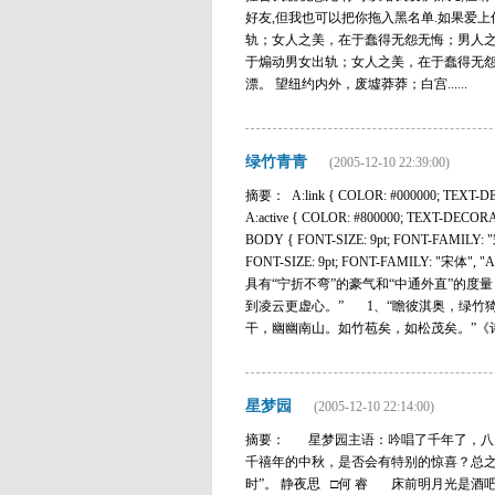
好友,但我也可以把你拖入黑名单.如果爱上
轨；女人之美，在于蠢得无怨无悔；男人之
于煽动男女出轨；女人之美，在于蠢得无怨
漂。 望纽约内外，废墟莽莽；白宫......
绿竹青青
(2005-12-10 22:39:00)
摘要： A:link { COLOR: #000000; TEXT-DEC
A:active { COLOR: #800000; TEXT-DECORAT
BODY { FONT-SIZE: 9pt; FONT-FAMILY: "宋
FONT-SIZE: 9pt; FONT-FAMILY: "宋体", "
具有“宁折不弯”的豪气和“中通外直”的
到凌云更虚心。” 1、“瞻彼淇奥，
干，幽幽南山。如竹苞矣，如松茂矣。”《
星梦园
(2005-12-10 22:14:00)
摘要： 星梦园主语：吟唱了千年了，八
千禧年的中秋，是否会有特别的惊喜？总之
时”。 静夜思 □何 睿 床前明月光是