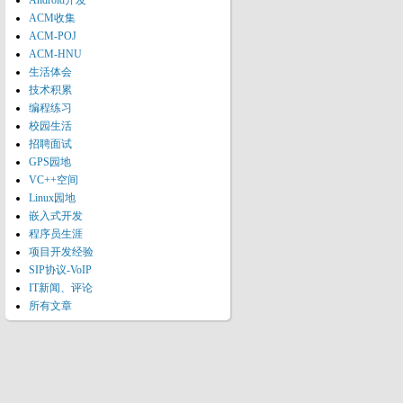
Android开发
ACM收集
ACM-POJ
ACM-HNU
生活体会
技术积累
编程练习
校园生活
招聘面试
GPS园地
VC++空间
Linux园地
嵌入式开发
程序员生涯
项目开发经验
SIP协议-VoIP
IT新闻、评论
所有文章