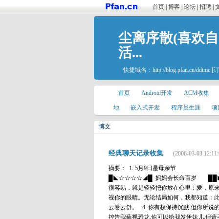
首页
|
博客
|
论坛
|
招聘
|
尘离序散(喜欢
活...
快捷域名：
http://blog.pfan.cn/ddtme
[
首页
Android开发
ACM收集
地
嵌入式开发
程序员生涯
项
博文
经典聊天记录收集
(2006-03-03 12:11:
摘要： 1. 5月9日是母亲节 平
█◣☆☆☆☆◢█ 妈妈会长命百岁 ██
很容易，就是轻轻把你放在心里；爱，原
视你的眼睛。无论结局如何，我都知道：此
云卷云舒。 4. 你有权保持沉默,但你所
控告我藐视恐龙.你可以给我发伊妹儿,但